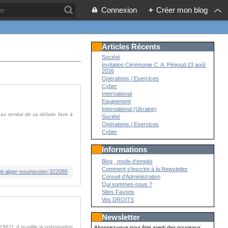
Connexion
+
Créer mon blog
Articles Récents
Société
Invitation Cérémonie C. A. Pégoud 23 août
2026
Opérations / Exercices
Cyber
International
Equipement
International (Ukraine)
pas remise de sa défaite face à
Société
Opérations / Exercices
Cyber
Informations
Blog , mode d'emploi
Comment s'inscrire à la Newsletter
yal-alger-soumission-322085
Conseil d'Administration
Qui sommes-nous ?
Sites Favoris
Vos DROITS
Newsletter
62). Il qualifie la colonisation
Abonnez-vous pour être averti des nouveaux