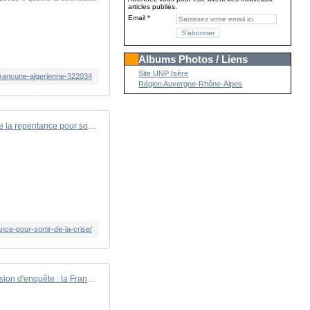
articles publiés.
Email
Albums Photos / Liens
Site UNP Isère
r/rancune-algerienne-322034
Région Auvergne-Rhône-Alpes
À Alger, Ségolène Royal plaide la repentance pour sortir de la crise - Boulevard Voltaire
ance-pour-sortir-de-la-crise/
[ÉDITO] Commission d'enquête : la France n'a plus besoin de France Télévisions - Boulevard Voltaire