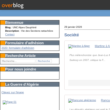
Bienvenue
29 janvier 2026
Blog
: UNC Alpes Dauphiné
Description
: Vie des Sections rattachées
Société
Contact
Formulaire d'adhésion
Martine à A
2020: formulaire d'adhésion
Recherche Article
Plus mélenchoniste que Jean-Luc Mél
Sarkozy en 2007, critique la F...
Pour nous joindre
La Guerre d'Algérie
Cliquez sur l'image
Rancu
Les députés algériens ont voté le 24