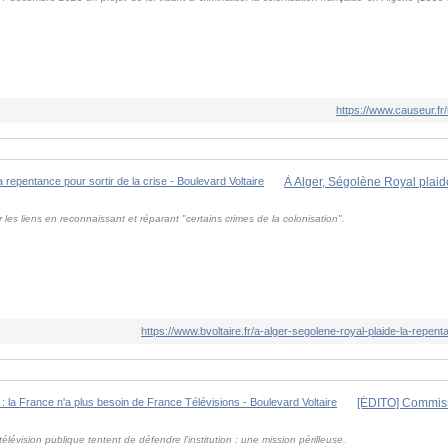
https://www.causeur.f
les liens en reconnaissant et réparant "certains crimes de la colonisation".
https://www.bvoltaire.fr/a-alger-segolene-royal-plaide-la-repent
élévision publique tentent de défendre l'institution : une mission périlleuse.