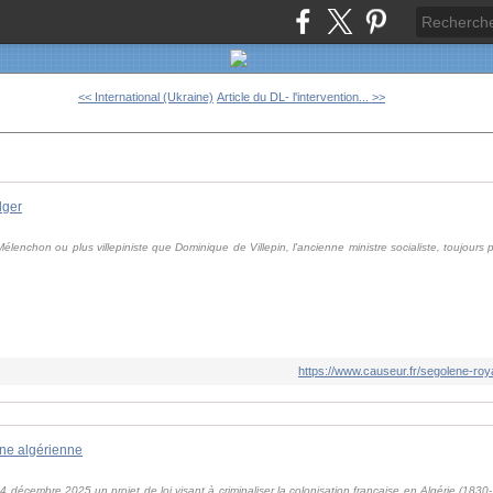
<< International (Ukraine)
Article du DL- l'intervention... >>
lger
enchon ou plus villepiniste que Dominique de Villepin, l'ancienne ministre socialiste, toujours 
https://www.causeur.fr/segolene-ro
ne algérienne
 décembre 2025 un projet de loi visant à criminaliser la colonisation française en Algérie (1830-19