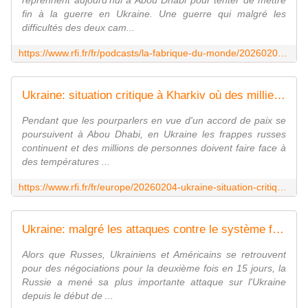
reprennent aujourd'hui à Abou Dhabi pour tenter de mettre
fin à la guerre en Ukraine. Une guerre qui malgré les
difficultés des deux cam...
https://www.rfi.fr/fr/podcasts/la-fabrique-du-monde/20260204-malgr%C3%A9-les-n%C3%A9gociations-la-paix-en-ukraine-ne-semble-pas-vraiment-proche
Ukraine: situation critique à Kharkiv où des milliers de foyers sont sans chauffage
Pendant que les pourparlers en vue d'un accord de paix se
poursuivent à Abou Dhabi, en Ukraine les frappes russes
continuent et des millions de personnes doivent faire face à
des températures ...
https://www.rfi.fr/fr/europe/20260204-ukraine-situation-critique-%C3%A0-kharkiv-o%C3%B9-des-milliers-de-foyers-sont-sans-chauffage
Ukraine: malgré les attaques contre le système ferroviaire, les passagers continuent de prendre le train
Alors que Russes, Ukrainiens et Américains se retrouvent
pour des négociations pour la deuxième fois en 15 jours, la
Russie a mené sa plus importante attaque sur l'Ukraine
depuis le début de ...