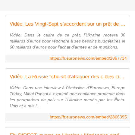
Vidéo. Les Vingt-Sept s'accordent sur un prêt de 90 Mrd € pour soutenir Kyiv, financé par une dette commune
Vidéo. Dans le cadre de ce prêt, l'Ukraine recevra 30
milliards d'euros pour répondre à ses besoins budgétaires et
60 milliards d'euros pour l'achat d'armes et de munitions.
https://fr.euronews.com/embed/2867734
Vidéo. La Russie "choisit d'attaquer des cibles civiles", déclare le ministre des Affaires étrangères de la Moldavie
Vidéo. Dans une interview à l'émission d'Euronews, Europe
Today, Mihai Popșoi a exprimé une confiance prudente dans
les pourparlers de paix sur l'Ukraine menés par les États-
Unis et a mis l'...
https://fr.euronews.com/embed/2866395