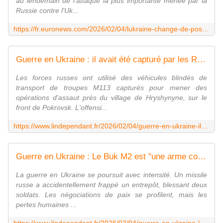
au lendemain de l'attaque la plus importante menée par la
Russie contre l'Uk...
https://fr.euronews.com/2026/02/04/lukraine-change-de-position-pour-les-negociations-dabou-dhabi-apres-lattaque-massive-de-la
Guerre en Ukraine : il avait été capturé par les Russes... Les Ukrainiens se vengent et détruisent un char blindé M113 américain
Les forces russes ont utilisé des véhicules blindés de
transport de troupes M113 capturés pour mener des
opérations d'assaut près du village de Hryshynyne, sur le
front de Pokrovsk. L'offensi...
https://www.lindependant.fr/2026/02/04/guerre-en-ukraine-il-avait-ete-capture-par-les-russes-les-ukrainiens-se-vengent-et-detruisent-un-char-blinde-m113-americain-13207369.php
Guerre en Ukraine : Le Buk M2 est "une arme conçue pour protéger les troupes russes au sol"... Un missile dévie de sa trajectoire, deux soldats et un entrepôt de véhicules touchés
La guerre en Ukraine se poursuit avec intensité. Un missile
russe a accidentellement frappé un entrepôt, blessant deux
soldats. Les négociations de paix se profilent, mais les
pertes humaines ...