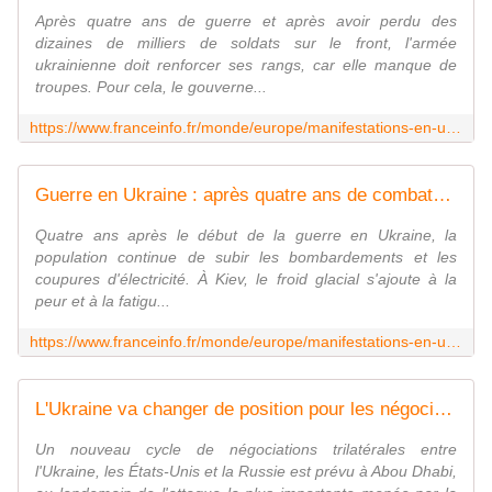
Après quatre ans de guerre et après avoir perdu des
dizaines de milliers de soldats sur le front, l'armée
ukrainienne doit renforcer ses rangs, car elle manque de
troupes. Pour cela, le gouverne...
https://www.franceinfo.fr/monde/europe/manifestations-en-ukraine/c-est-fini-la-cellule-recrutes-par-l-armee-ukrainienne-pour-pallier-le-manque-d-hommes-des-detenus-se-confient_7784501.html
Guerre en Ukraine : après quatre ans de combats, les civils résistent au froid et aux frappes
Quatre ans après le début de la guerre en Ukraine, la
population continue de subir les bombardements et les
coupures d'électricité. À Kiev, le froid glacial s'ajoute à la
peur et à la fatigu...
https://www.franceinfo.fr/monde/europe/manifestations-en-ukraine/guerre-en-ukraine-quatre-ans-de-combats-les-civils-resistent-au-froid-et-aux-frappes_7784471.html
L'Ukraine va changer de position pour les négociations d'Abou Dhabi après l'attaque de la Russie
Un nouveau cycle de négociations trilatérales entre
l'Ukraine, les États-Unis et la Russie est prévu à Abou Dhabi,