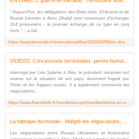
EN DIRECT, guerre en Ukraine : l'émissaire américain Steve Witkoff annonce un accord pour un échange de prisonniers entre les Russes et les Ukrainiens
" Aujourd'hui, les délégations des Etats-Unis, d'Ukraine et de
Russie [réunies à Abou Dhabi] sont convenues d'échanger
314 prisonniers - le premier échange de ce type en cinq
mois " -, a fait...
https://www.lemonde.fr/international/live/2026/02/05/en-direct-guerre-en-ukraine-l-emissaire-americain-steve-witkoff-annonce-un-accord-pour-un-echange-de-prisonniers-entre-les-russes-et-les-ukrainiens_6664947_3210.html
VIDEOS. Concessions territoriales, pertes humaines, soutien de l'Europe à l'Ukraine... Cinq séquences à retenir de l'interview de Volodymyr Zelensky sur France 2
Interrogé par Léa Salamé à Kiev, le président ukrainien est
revenu sur la situation de son pays, durement frappé par
l'hiver et les frappes russes. Il a également commenté les
négociations...
https://www.franceinfo.fr/monde/europe/manifestations-en-ukraine/videos-pertes-ukrainiennes-concessions-territoriales-soutien-de-l-europe-cinq-sequences-a-retenir-de-l-interview-de-volodymyr-zelensky-sur-france-2_7784315.html
La fabrique du monde - Malgré les négociations, la paix en Ukraine ne semble pas vraiment proche
Les négociations entre Russes Ukrainiens et Américains