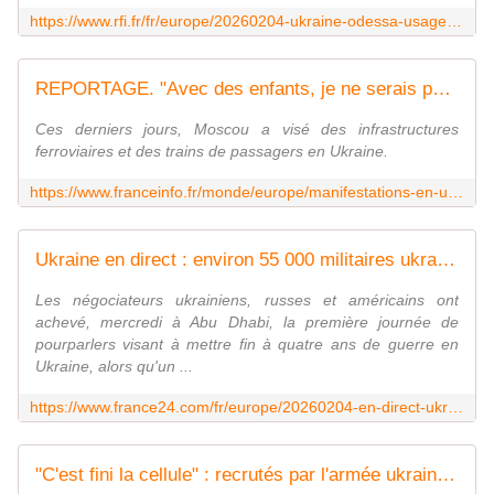
https://www.rfi.fr/fr/europe/20260204-ukraine-odessa-usagers-continuent-prendre-train-malgr%C3%A9-peur-menace-russie-transport
REPORTAGE. "Avec des enfants, je ne serais pas venu" : en Ukraine, la peur s'empare des passagers de trains, nouvelle cible des Russes
Ces derniers jours, Moscou a visé des infrastructures
ferroviaires et des trains de passagers en Ukraine.
https://www.franceinfo.fr/monde/europe/manifestations-en-ukraine/reportage-avec-des-enfants-je-ne-serais-pas-venu-en-ukraine-la-peur-s-empare-des-passagers-de-trains-nouvelle-cible-des-russes_7783337.html
Ukraine en direct : environ 55 000 militaires ukrainiens ont été tués depuis le début de la guerre, dit Zelensky
Les négociateurs ukrainiens, russes et américains ont
achevé, mercredi à Abu Dhabi, la première journée de
pourparlers visant à mettre fin à quatre ans de guerre en
Ukraine, alors qu'un ...
https://www.france24.com/fr/europe/20260204-en-direct-ukraine-russie-etats-unis-abu-dhabi-negociations-paix
"C'est fini la cellule" : recrutés par l'armée ukrainienne pour pallier le manque d'hommes, des détenus se confient