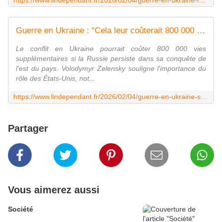
https://www.lindependant.fr/2026/02/04/guerre-en-ukraine-le-buk-m2-est-une-arme-concue-pour-proteger-les-troupes-russes-au-sol-un-missile-devie-de-sa-trajectoire-deux-soldats-et-un-entrepot-13205382.php
Guerre en Ukraine : "Cela leur coûterait 800 000 morts...", Zelensky prévient la Russie si elle persiste dans sa tentative de conquête de l'est de l'Ukraine
Le conflit en Ukraine pourrait coûter 800 000 vies
supplémentaires si la Russie persiste dans sa conquête de
l'est du pays. Volodymyr Zelensky souligne l'importance du
rôle des États-Unis, not...
https://www.lindependant.fr/2026/02/04/guerre-en-ukraine-sur-le-champ-de-bataille-cest-55-000-depuis-le-debut-du-conflit-volodymyr-zelensky-donne-les-chiffres-officiels-des-pertes-13208008.php
Partager
Vous aimerez aussi
Société