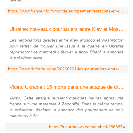
février.
https://www.franceinfo.fr/monde/europe/manifestations-en-ukraine/guerre-en-ukraine-les-negociations-reprendront-finalement-mercredi-et-jeudi-a-abou-dhabi-annonce-volodymyr-zelensky_7778231.html
Ukraine: nouveaux pourparlers entre Kiev et Moscou le 4 février, une maternité touchée par une frappe russe
Les négociations directes entre Kiev, Moscou et Washington
pour tenter de trouver une issue à la guerre en Ukraine
reprendront ce mercredi 4 février à Abou Dhabi, a annoncé
le président ukrai...
https://www.rfi.fr/fr/europe/20260201-les-pourparlers-entre-kiev-et-moscou-%C3%A0-abou-dhabi-repouss%C3%A9s-%C3%A0-la-semaine-prochaine
Vidéo. Ukraine : 15 morts dans une attaque de drone russe sur un bus dans la région de Dnipropetrovsk
Vidéo. Cette attaque survient quelques heures après une
frappe sur une maternité à Zaporijjia. Dans le même temps,
le président ukrainien a annoncé des pourparlers de paix
trilatéraux à Ab...
https://fr.euronews.com/embed/2866874