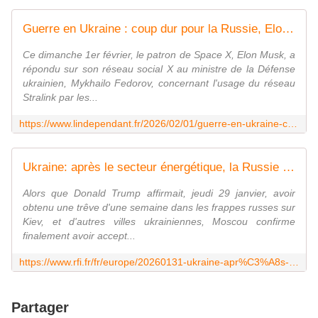
Guerre en Ukraine : coup dur pour la Russie, Elon Musk a pris des "mesures" pour empêcher Moscou d'utiliser sans autorisation sa technologie Starlink sur les drones
Ce dimanche 1er février, le patron de Space X, Elon Musk, a
répondu sur son réseau social X au ministre de la Défense
ukrainien, Mykhailo Fedorov, concernant l'usage du réseau
Stralink par les...
https://www.lindependant.fr/2026/02/01/guerre-en-ukraine-coup-dur-pour-la-russie-elon-musk-a-pris-des-mesures-pour-empecher-moscou-dutiliser-sans-autorisation-sa-technologie-starlink-sur-13201346.php
Ukraine: après le secteur énergétique, la Russie s'attaque aux infrastructures ferroviaires
Alors que Donald Trump affirmait, jeudi 29 janvier, avoir
obtenu une trêve d'une semaine dans les frappes russes sur
Kiev, et d'autres villes ukrainiennes, Moscou confirme
finalement avoir accept...
https://www.rfi.fr/fr/europe/20260131-ukraine-apr%C3%A8s-le-secteur-%C3%A9nerg%C3%A9tique-la-russie-s-attaque-aux-infrastructures-ferroviaires
Partager