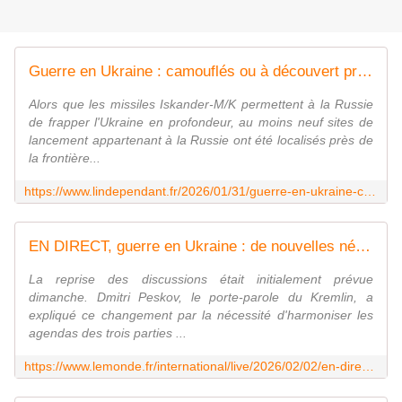
Guerre en Ukraine : camouflés ou à découvert près de la frontière ukrainienne, où se situent les principaux sites de lancement des missiles Iskander M-K de la Russie
Alors que les missiles Iskander-M/K permettent à la Russie
de frapper l'Ukraine en profondeur, au moins neuf sites de
lancement appartenant à la Russie ont été localisés près de
la frontière...
https://www.lindependant.fr/2026/01/31/guerre-en-ukraine-camoufles-ou-a-decouvert-pres-de-la-frontiere-ukrainienne-ou-se-situent-les-principaux-sites-de-lancement-des-missiles-iskander-m-k-13199872.php
EN DIRECT, guerre en Ukraine : de nouvelles négociations entre Kiev, Moscou et Washington se tiendront mercredi et jeudi à Abou Dhabi, confirme le Kremlin
La reprise des discussions était initialement prévue
dimanche. Dmitri Peskov, le porte-parole du Kremlin, a
expliqué ce changement par la nécessité d'harmoniser les
agendas des trois parties ...
https://www.lemonde.fr/international/live/2026/02/02/en-direct-guerre-en-ukraine-de-nouvelles-negociations-entre-kiev-moscou-et-washington-se-tiendront-mercredi-et-jeudi-a-abou-dhabi-confirme-le-kremlin_6664947_3210.html