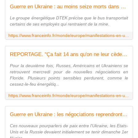
Guerre en Ukraine : au moins seize morts dans une frappe russe sur un bus dans la région de Dnipropetrovsk
Le groupe énergétique DTEK précise que le bus transportait
certains de ses employés qui rentraient de la mine.
https://www.franceinfo.fr/monde/europe/manifestations-en-ukraine/guerre-en-ukraine-au-moins-quinze-morts-dans-une-frappe-russe-sur-un-bus-dans-la-region-de-dnipropetrovsk_7778462.html
REPORTAGE. "Ça fait 14 ans qu'on ne leur cède pas Donetsk, et on devrait leur donner ?" : les soldats ukrainiens partagés sur les négociations avec la Russie
Pour la deuxième fois, Russes, Américains et Ukrainiens se
retrouvent mercredi pour de nouvelles négociations en
Floride. Plusieurs points sensibles perdurent, comme le
cessez-le-feu énergétiq...
https://www.franceinfo.fr/monde/europe/manifestations-en-ukraine/reportage-ca-fait-14-ans-qu-on-ne-leur-cede-pas-donetsk-et-on-devrait-leur-donner-les-soldats-ukrainiens-partages-sur-les-negociations-avec-la-russie_7777946.html
Guerre en Ukraine : les négociations reprendront finalement mercredi et jeudi à Abou Dhabi, annonce Volodymyr Zelensky
Ces nouveaux pourparlers de paix entre l'Ukraine, les Etats-
Unis et la Russie devaient initialement se tenir dimanche 1er