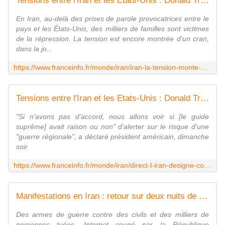
Tensions entre l'Iran et les Etats-Unis : Donald Trump évoque la possibilité d'un accord avec Téhéran malgré l'avertissement du guide suprême iranien
En Iran, au-delà des prises de parole provocatrices entre le
pays et les États-Unis, des milliers de familles sont victimes
de la répression. La tension est encore montrée d'un cran,
dans la jo...
https://www.franceinfo.fr/monde/iran/iran-la-tension-monte-encore-d-un-cran-avec-l-occident-donald-trump-evoque-la-possibilite-d-un-accord_7778480.html
Tensions entre l'Iran et les Etats-Unis : Donald Trump dit "espérer trouver un accord" sur le nucléaire après les menaces d'une "guerre régionale"
"Si n'avons pas d'accord, nous allons voir si [le guide
suprême] avait raison ou non" d'alerter sur le risque d'une
"guerre régionale", a déclaré président américain, dimanche
soir.
https://www.franceinfo.fr/monde/iran/direct-l-iran-designe-comme-terroristes-les-armees-europeennes-en-reponse-aux-mesures-de-l-ue-contre-les-gardiens-de-la-revolution_7777841.html
Manifestations en Iran : retour sur deux nuits de massacre
Des armes de guerre contre des civils et des milliers de
personnes tuées, Internet coupé par la République