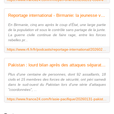
Reportage international - Birmanie: la jeunesse vit dans la peur de la conscription, sous l'autorité de la junte militaire
En Birmanie, cinq ans après le coup d'État, une large partie
de la population vit sous le contrôle sans partage de la junte.
La guerre civile continue de faire rage, entre les forces
rebelles pr...
https://www.rfi.fr/fr/podcasts/reportage-international/20260201-birmanie-la-jeunesse-vit-dans-la-peur-de-la-conscription-sous-l-autorit%C3%A9-de-la-junte-militaire
Pakistan : lourd bilan après des attaques séparatistes "coordonnées" au Baloutchistan
Plus d'une centaine de personnes, dont 92 assaillants, 18
civils et 15 membres des forces de sécurité, ont péri samedi
dans le sud-ouest du Pakistan lors d'une série d'attaques
"coordonnées", ...
https://www.france24.com/fr/asie-pacifique/20260131-pakistan-attaques-s%C3%A9paratistes-morts-province-baloutchistan