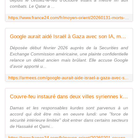
depuis le cessez-le-feu d'octobre visant à mettre fin aux
combats. Le Qatar a ...
https://www.france24.com/fr/moyen-orient/20260131-morts-frappes-isra%C3%A9liennes-gaza-plus-lourd-bilan-depuis-cessez-le-feu
Google aurait aidé Israël à Gaza avec son IA, malgré ses promesses
Déposée début février 2026 auprès de la Securities and
Exchange Commission américaine, une plainte confidentielle
relance un débat ancien mais brûlant. Elle accuse Google
d'avoir apporté u...
https://armees.com/google-aurait-aide-israel-a-gaza-avec-son-ia-malgre-ses-promesses/
Couvre-feu instauré dans deux villes syriennes kurdes en vue de l'application de l'accord avec Damas
Damas et les responsables kurdes sont parvenus à un
accord qui doit être mis en oeuvre lundi: une "force de
sécurité intérieure limitée" doit entrer dans certains secteurs
de Hassaké et Qami...
https://www.france24.com/fr/moyen-orient/20260201-couvre-feu-instaure-deux-villes-syrie-kurdes-vue-application-accord-damas-hassake-qamichli