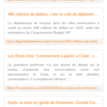
496 millions de dollars, c'est le coût du déploiement de troupes dans six villes US en 2025
Le déploiement de troupes dans les villes américaines a
coûté au moins 496 millions de dollars en 2025, selon les
estimations du Congressional Budget Offi
https://lignesdedefense.ouest-france.fr/496-millions-de-dollars-cest-le-cout-du-deploiement-de-troupes-dans-six-villes-us-en-2025/
Les États-Unis "commencent à parler à Cuba", selon Donald Trump, qui veut couper le pétrole de l'île
Le président américain n'a pas donné de détails sur le
niveau d'avancée des conversations entre son
administration et Cuba, ni sur la date desdites
conversations. Il a simplement déclaré : "...
https://fr.euronews.com/2026/02/01/les-etats-unis-commencent-a-parler-a-cuba-selon-donald-trump-qui-veut-couper-le-petrole-de
Après la mise en garde de Khamenei, Donald Trump dit espérer un accord avec l'Iran