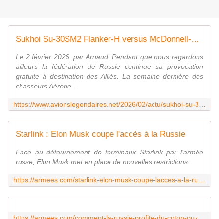
Sukhoi Su-30SM2 Flanker-H versus McDonnell-Douglas EF-18 Hornet en Mer Baltique. - avionslegendaires.net
Le 2 février 2026, par Arnaud. Pendant que nous regardons
ailleurs la fédération de Russie continue sa provocation
gratuite à destination des Alliés. La semaine dernière des
chasseurs Aérone...
https://www.avionslegendaires.net/2026/02/actu/sukhoi-su-30sm2-flanker-h-versus-mcdonnell-douglas-ef-18-hornet-en-mer-baltique/
Starlink : Elon Musk coupe l'accès à la Russie
Face au détournement de terminaux Starlink par l'armée
russe, Elon Musk met en place de nouvelles restrictions.
https://armees.com/starlink-elon-musk-coupe-lacces-a-la-russie/
https://armees.com/comment-la-russie-profite-du-coton-ouzbek-pour-renforcer-son-armement/