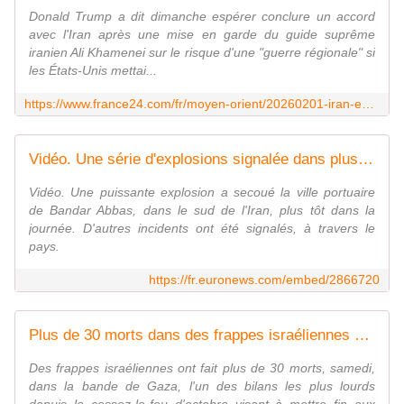
Donald Trump a dit dimanche espérer conclure un accord
avec l'Iran après une mise en garde du guide suprême
iranien Ali Khamenei sur le risque d'une "guerre régionale" si
les États-Unis mettai...
https://www.france24.com/fr/moyen-orient/20260201-iran-en-direct-%C3%A0-t%C3%A9h%C3%A9ran-le-qatar-veut-r%C3%A9duire-les-tensions-avec-washington
Vidéo. Une série d'explosions signalée dans plusieurs villes d'Iran
Vidéo. Une puissante explosion a secoué la ville portuaire
de Bandar Abbas, dans le sud de l'Iran, plus tôt dans la
journée. D'autres incidents ont été signalés, à travers le
pays.
https://fr.euronews.com/embed/2866720
Plus de 30 morts dans des frappes israéliennes à Gaza, plus lourd bilan depuis le cessez-le-feu
Des frappes israéliennes ont fait plus de 30 morts, samedi,
dans la bande de Gaza, l'un des bilans les plus lourds