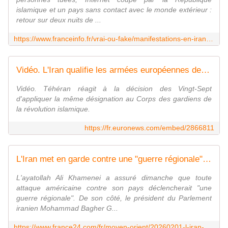
islamique et un pays sans contact avec le monde extérieur :
retour sur deux nuits de ...
https://www.franceinfo.fr/vrai-ou-fake/manifestations-en-iran-retour-sur-deux-nuits-de-massacre_7776734.html
Vidéo. L'Iran qualifie les armées européennes de "groupes terroristes", en représailles aux mesures de l'UE
Vidéo. Téhéran réagit à la décision des Vingt-Sept
d'appliquer la même désignation au Corps des gardiens de
la révolution islamique.
https://fr.euronews.com/embed/2866811
L'Iran met en garde contre une "guerre régionale" et qualifie les armées de l'UE de "terroristes"
L'ayatollah Ali Khamenei a assuré dimanche que toute
attaque américaine contre son pays déclencherait "une
guerre régionale". De son côté, le président du Parlement
iranien Mohammad Bagher G...
https://www.france24.com/fr/moyen-orient/20260201-l-iran-met-en-garde-contre-une-guerre-r%C3%A9gionale-et-qualifie-les-arm%C3%A9es-de-l-ue-de-terroristes-trump-espere-conclure-accord