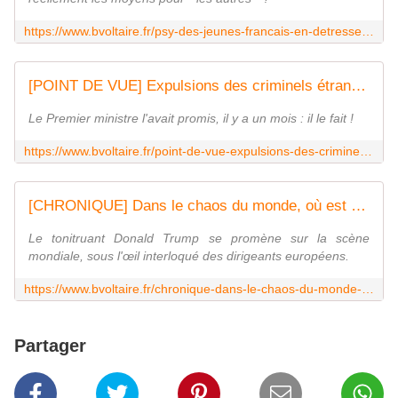
https://www.bvoltaire.fr/psy-des-jeunes-francais-en-detresse-et-tant-detrangers-pris-en-charge/
[POINT DE VUE] Expulsions des criminels étrangers : le Danemark va le faire - Boulevard Voltaire
Le Premier ministre l'avait promis, il y a un mois : il le fait !
https://www.bvoltaire.fr/point-de-vue-expulsions-des-criminels-etrangers-le-danemark-va-le-faire/
[CHRONIQUE] Dans le chaos du monde, où est donc passée l'Union européenne ? - Boulevard Voltaire
Le tonitruant Donald Trump se promène sur la scène
mondiale, sous l'œil interloqué des dirigeants européens.
https://www.bvoltaire.fr/chronique-dans-le-chaos-du-monde-ou-est-donc-passee-lunion-europeenne/
Partager