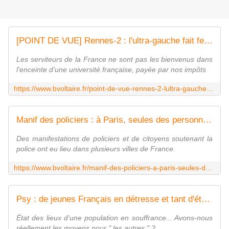
[POINT DE VUE] Rennes-2 : l'ultra-gauche fait fermer un stand de recrutement de l'armée et de la police... - Boulevard Voltaire
Les serviteurs de la France ne sont pas les bienvenus dans
l'enceinte d'une université française, payée par nos impôts
https://www.bvoltaire.fr/point-de-vue-rennes-2-lultra-gauche-fait-fermer-un-stand-de-recrutement-de-larmee-et-de-la-police/
Manif des policiers : à Paris, seules des personnalités de droite nationale présentes - Boulevard Voltaire
Des manifestations de policiers et de citoyens soutenant la
police ont eu lieu dans plusieurs villes de France.
https://www.bvoltaire.fr/manif-des-policiers-a-paris-seules-des-personnalites-de-droite-nationale-presentes/
Psy : de jeunes Français en détresse et tant d'étrangers pris en charge - Boulevard Voltaire
État des lieux d'une population en souffrance... Avons-nous
réellement les moyens pour " les autres " ?