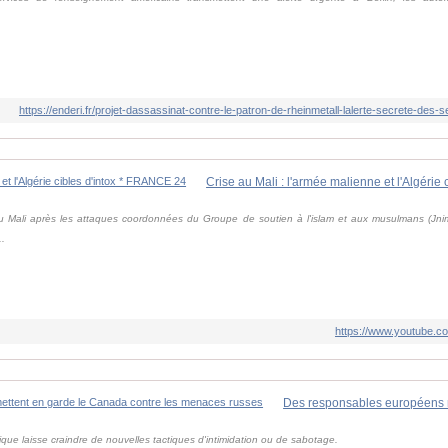
https://enderi.fr/projet-dassassinat-contre-le-patron-de-rheinmetall-lalerte-secrete-des-s
au Mali après les attaques coordonnées du Groupe de soutien à l'islam et aux musulmans (Jnim
..
https://www.youtube
ue laisse craindre de nouvelles tactiques d'intimidation ou de sabotage.