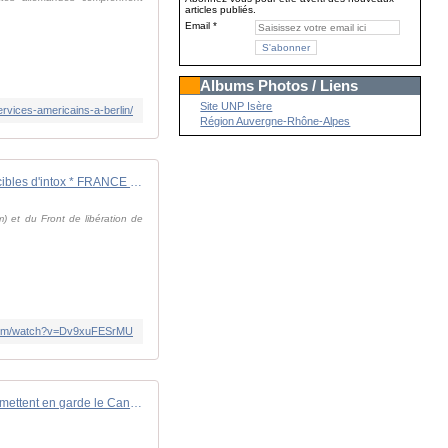
articles publiés.
Email
Albums Photos / Liens
Site UNP Isère
ervices-americains-a-berlin/
Région Auvergne-Rhône-Alpes
Crise au Mali : l'armée malienne et l'Algérie cibles d'intox * FRANCE 24
) et du Front de libération de
.com/watch?v=Dv9xuFESrMU
Des responsables européens mettent en garde le Canada contre les menaces russes