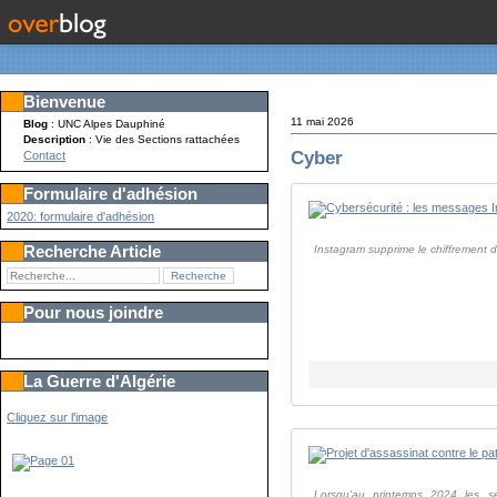
Bienvenue
11 mai 2026
Blog
: UNC Alpes Dauphiné
Description
: Vie des Sections rattachées
Cyber
Contact
Formulaire d'adhésion
2020: formulaire d'adhésion
Recherche Article
Instagram supprime le chiffrement d
Pour nous joindre
La Guerre d'Algérie
Cliquez sur l'image
Lorsqu'au printemps 2024 les se