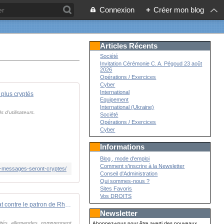
Connexion
+
Créer mon blog
Articles Récents
Société
Invitation Cérémonie C. A. Pégoud 23 août
2026
Opérations / Exercices
Cyber
International
 plus cryptés
Equipement
International (Ukraine)
d'utilisateurs.
Société
Opérations / Exercices
Cyber
Informations
Blog , mode d'emploi
Comment s'inscrire à la Newsletter
e-messages-seront-cryptes/
Conseil d'Administration
Qui sommes-nous ?
Sites Favoris
Vos DROITS
Projet d'assassinat contre le patron de Rheinmetall : l'alerte secrète des services américains à Berlin
Newsletter
rités allemandes comprennent
Abonnez-vous pour être averti des nouveaux