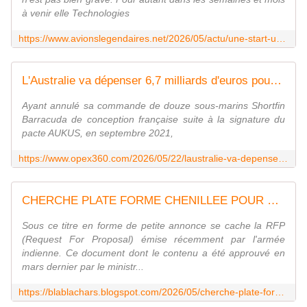
à venir elle Technologies
https://www.avionslegendaires.net/2026/05/actu/une-start-up-scandinave-propose-un-avion-bombardier-deau-electrique/
L'Australie va dépenser 6,7 milliards d'euros pour garder ses vieux sous-marins de type Collins en service jusqu'en 2040 - Zone Militaire
Ayant annulé sa commande de douze sous-marins Shortfin
Barracuda de conception française suite à la signature du
pacte AUKUS, en septembre 2021,
https://www.opex360.com/2026/05/22/laustralie-va-depenser-67-milliards-deuros-pour-garder-ses-vieux-sous-marins-de-type-collins-en-service-jusquen-2040/
CHERCHE PLATE FORME CHENILLEE POUR DEFENSE SOL AIR
Sous ce titre en forme de petite annonce se cache la RFP
(Request For Proposal) émise récemment par l'armée
indienne. Ce document dont le contenu a été approuvé en
mars dernier par le ministr...
https://blablachars.blogspot.com/2026/05/cherche-plate-forme-chenillee-pour.html