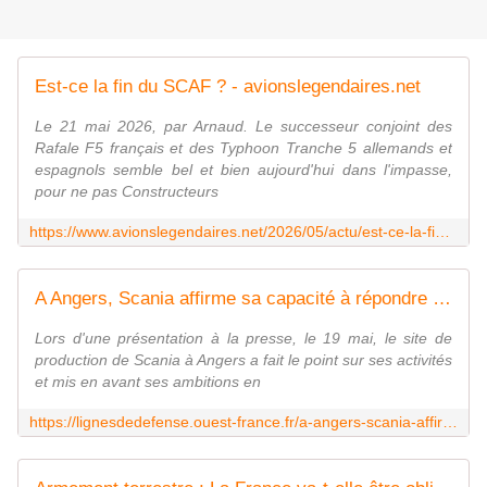
Est-ce la fin du SCAF ? - avionslegendaires.net
Le 21 mai 2026, par Arnaud. Le successeur conjoint des
Rafale F5 français et des Typhoon Tranche 5 allemands et
espagnols semble bel et bien aujourd'hui dans l'impasse,
pour ne pas Constructeurs
https://www.avionslegendaires.net/2026/05/actu/est-ce-la-fin-du-scaf/
A Angers, Scania affirme sa capacité à répondre aux besoins des armées
Lors d'une présentation à la presse, le 19 mai, le site de
production de Scania à Angers a fait le point sur ses activités
et mis en avant ses ambitions en
https://lignesdedefense.ouest-france.fr/a-angers-scania-affirme-sa-capacite-a-repondre-aux-besoins-des-armees/