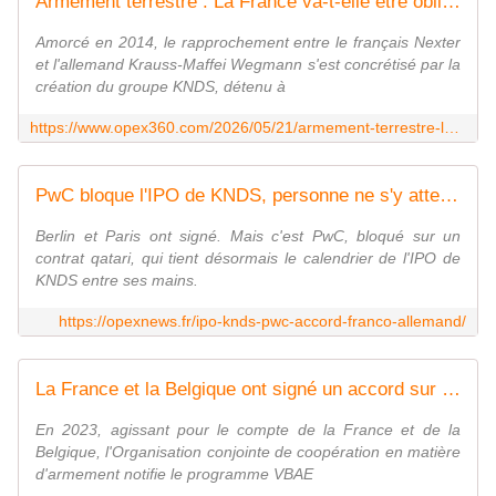
Armement terrestre : La France va-t-elle être obligée de réduire sa participation au capital de KNDS à 30 % ? - Zone Militaire
Amorcé en 2014, le rapprochement entre le français Nexter
et l'allemand Krauss-Maffei Wegmann s'est concrétisé par la
création du groupe KNDS, détenu à
https://www.opex360.com/2026/05/21/armement-terrestre-la-france-va-t-elle-etre-obligee-de-reduire-sa-participation-au-capital-de-knds-a-30/
PwC bloque l'IPO de KNDS, personne ne s'y attendait - OpexNews
Berlin et Paris ont signé. Mais c'est PwC, bloqué sur un
contrat qatari, qui tient désormais le calendrier de l'IPO de
KNDS entre ses mains.
https://opexnews.fr/ipo-knds-pwc-accord-franco-allemand/
La France et la Belgique ont signé un accord sur les caractéristiques du futur véhicule blindé d'aide à l'engagement - Zone Militaire
En 2023, agissant pour le compte de la France et de la
Belgique, l'Organisation conjointe de coopération en matière
d'armement notifie le programme VBAE