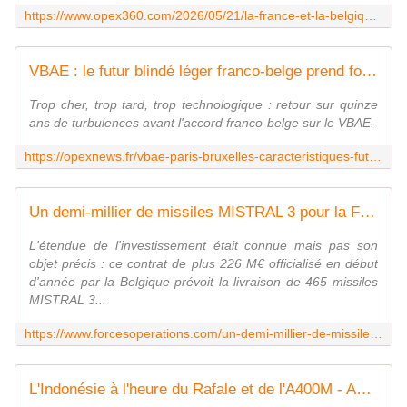
https://www.opex360.com/2026/05/21/la-france-et-la-belgique-ont-signe-un-accord-les-caracteristiques-du-futur-vehicule-blinde-daide-a-lengagement/
VBAE : le futur blindé léger franco-belge prend forme - OpexNews
Trop cher, trop tard, trop technologique : retour sur quinze
ans de turbulences avant l'accord franco-belge sur le VBAE.
https://opexnews.fr/vbae-paris-bruxelles-caracteristiques-futur-blinde-leger/
Un demi-millier de missiles MISTRAL 3 pour la Force Terrestre belge - FOB - Forces Operations Blog
L'étendue de l'investissement était connue mais pas son
objet précis : ce contrat de plus 226 M€ officialisé en début
d'année par la Belgique prévoit la livraison de 465 missiles
MISTRAL 3...
https://www.forcesoperations.com/un-demi-millier-de-missiles-mistral-3-pour-la-force-terrestre-belge/
L'Indonésie à l'heure du Rafale et de l'A400M - Aerobuzz