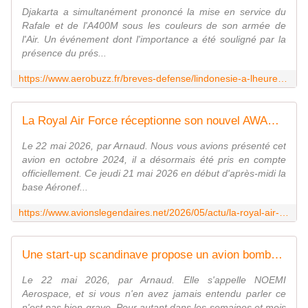
Djakarta a simultanément prononcé la mise en service du
Rafale et de l'A400M sous les couleurs de son armée de
l'Air. Un événement dont l'importance a été souligné par la
présence du prés...
https://www.aerobuzz.fr/breves-defense/lindonesie-a-lheure-du-rafale-et-de-la400m/
La Royal Air Force réceptionne son nouvel AWACS. - avionslegendaires.net
Le 22 mai 2026, par Arnaud. Nous vous avions présenté cet
avion en octobre 2024, il a désormais été pris en compte
officiellement. Ce jeudi 21 mai 2026 en début d'après-midi la
base Aéronef...
https://www.avionslegendaires.net/2026/05/actu/la-royal-air-force-receptionne-son-nouvel-awacs/
Une start-up scandinave propose un avion bombardier d'eau électrique. - avionslegendaires.net
Le 22 mai 2026, par Arnaud. Elle s'appelle NOEMI
Aerospace, et si vous n'en avez jamais entendu parler ce
n'est pas bien grave. Pour autant dans les semaines et mois