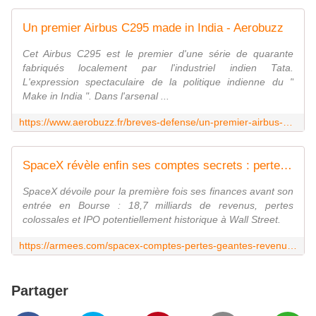
Un premier Airbus C295 made in India - Aerobuzz
Cet Airbus C295 est le premier d'une série de quarante
fabriqués localement par l'industriel indien Tata.
L'expression spectaculaire de la politique indienne du "
Make in India ". Dans l'arsenal ...
https://www.aerobuzz.fr/breves-defense/un-premier-airbus-c295-made-in-india/
SpaceX révèle enfin ses comptes secrets : pertes géantes, revenus records et IPO historique
SpaceX dévoile pour la première fois ses finances avant son
entrée en Bourse : 18,7 milliards de revenus, pertes
colossales et IPO potentiellement historique à Wall Street.
https://armees.com/spacex-comptes-pertes-geantes-revenus-ipo/
Partager