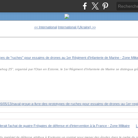
<< International
International (Ukraine) >>
gehog 25", organisé par l'Otan en Estonie, le 1er Régiment d'Infanterie de Marine se distingua g
/05/13/naval-group-a-livre-des-prototypes-de-ruches-pour-essaims-de-drones-au-1er-regim
 du matériel de défense attribua à Kockums un contrat pour mener des études dans le cadre du