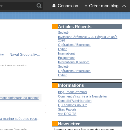
Connexion
+
Créer mon blog
Articles Récents
Société
Invitation Cérémonie C. A. Pégoud 23 août
2026
Opérations / Exercices
Cyber
International
Naval Group a livré des prototypes de "ruches" pour essaims de drones au 1er Régiment d'Infanterie de Marine - Zone Militaire
Equipement
International (Ukraine)
râce à une innovation
Société
Opérations / Exercices
Cyber
Informations
Blog , mode d'emploi
Comment s'inscrire à la Newsletter
ent-dinfanterie-de-marine/
Conseil d'Administration
Qui sommes-nous ?
Sites Favoris
Vos DROITS
La marine suédoise recommanderait l'achat de quatre Frégates de défense et d'intervention à la France - Zone Militaire
Newsletter
 programme "nouvelle
Abonnez-vous pour être averti des nouveaux