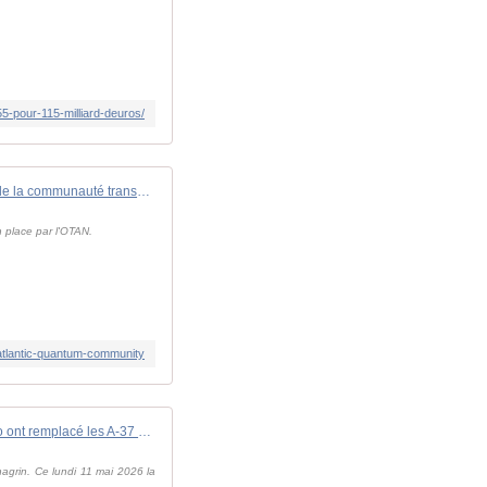
-pour-115-milliard-deuros/
Les Pays-Bas prennent les rênes de la communauté transatlantique du quantique
 place par l'OTAN.
satlantic-quantum-community
Des A-29 Super Tucano ont remplacé les A-37 Dragonfly uruguayens. - avionslegendaires.net
agrin. Ce lundi 11 mai 2026 la