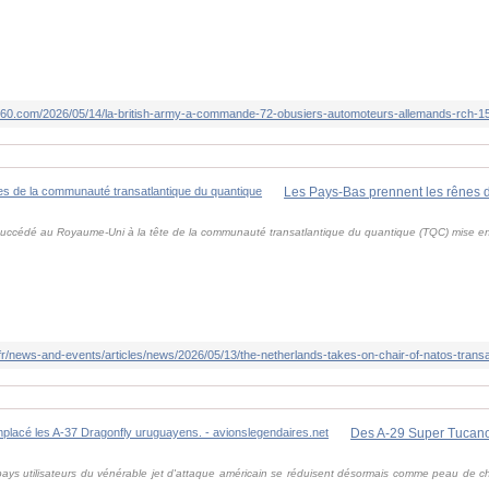
60.com/2026/05/14/la-british-army-a-commande-72-obusiers-automoteurs-allemands-rch-155
succédé au Royaume-Uni à la tête de la communauté transatlantique du quantique (TQC) mise en
t/fr/news-and-events/articles/news/2026/05/13/the-netherlands-takes-on-chair-of-natos-tran
ys utilisateurs du vénérable jet d'attaque américain se réduisent désormais comme peau de ch