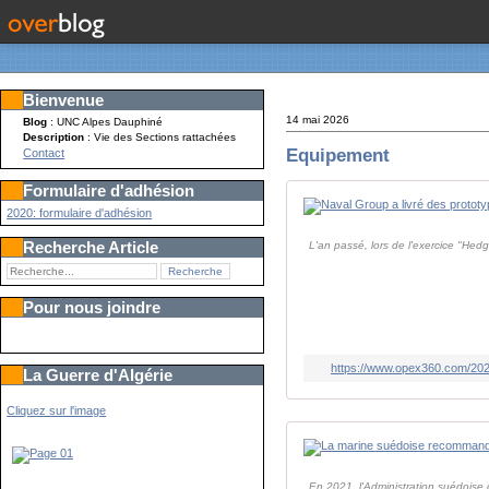
Bienvenue
14 mai 2026
Blog
: UNC Alpes Dauphiné
Description
: Vie des Sections rattachées
Equipement
Contact
Formulaire d'adhésion
2020: formulaire d'adhésion
Recherche Article
L'an passé, lors de l'exercice "Hed
Pour nous joindre
https://www.opex360.com/2026
La Guerre d'Algérie
Cliquez sur l'image
En 2021, l'Administration suédoise