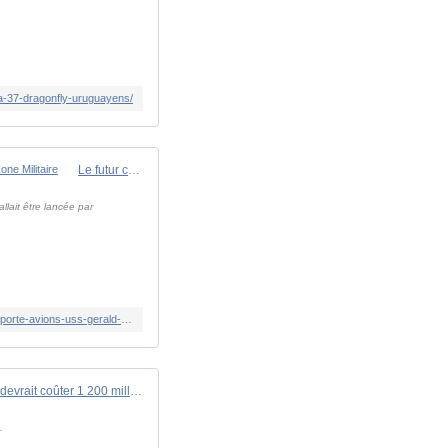
a-37-dragonfly-uruguayens/
Le futur cuirassé de l'US Navy sera doté d'une propulsion nucléaire, basée sur celle du porte-avions USS Gerald R. Ford - Zone Militaire
llait être lancée par
https://www.opex360.com/2026/05/13/le-futur-cuirasse-de-lus-navy-sera-dote-dune-propulsion-nucleaire-basee-sur-celle-du-porte-avions-uss-gerald-r-ford/
Dôme d'or : le bouclier des États-Unis devrait coûter 1 200 milliards de dollars
.