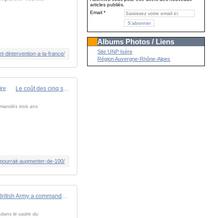
articles publiés.
Email
Albums Photos / Liens
Site UNP Isère
-dintervention-a-la-france/
Région Auvergne-Rhône-Alpes
Le coût des cinq systèmes de défense aérienne Patriot commandés par la Suisse pourrait augmenter de 100 % - Zone Militaire
mmandés trois ans
pourrait-augmenter-de-100/
La British Army a commandé 72 obusiers automoteurs allemands RCH 155 pour 1,15 milliard d'euros - Zone Militaire
d dans le cadre du