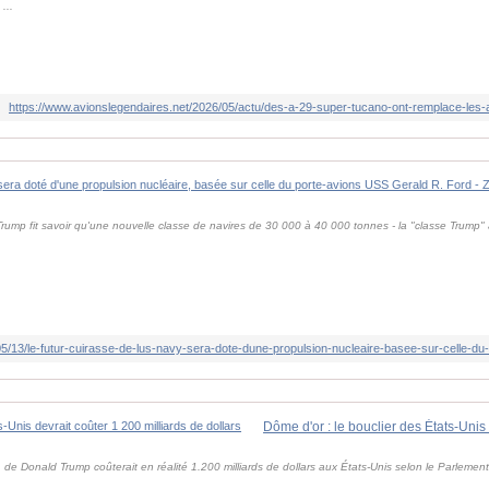
...
https://www.avionslegendaires.net/2026/05/actu/des-a-29-super-tucano-ont-remplace-les-
ump fit savoir qu'une nouvelle classe de navires de 30 000 à 40 000 tonnes - la "classe Trump" a
r, de Donald Trump coûterait en réalité 1.200 milliards de dollars aux États-Unis selon le Parlement