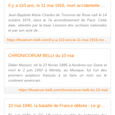
Il y a 110 ans, le 11 mai 1916, mort accidentelle du commandant de Rose, créateur de l'aviation de chasse.
Jean-Baptiste Marie Charles de Tricornot de Rose naît le 14
octobre 1876, dans le 7e arrondissement de Paris. Cette
date, attestée par la base Léonore des archives nationales
et par son acte de ...
https://theatrum-belli.com/il-y-a-110-ans-le-11-mai-1916-mort-accidentelle-du-commandant-de-rose-createur-de-laviation-de-chasse/
CHRONICORUM BELLI du 10 mai
Didier Masson, né le 23 février 1886 à Asnières-sur-Seine et
mort le 2 juin 1950 à Mérida, au Mexique, fut l'un des
premiers aviateurs français à se faire un nom sur le
continent américain...
https://theatrum-belli.com/chronicorum-belli-du-10-mai/
10 mai 1940, la bataille de France débute : Le groupe de chasse 1/5 " fait face " à la Luftwaffe