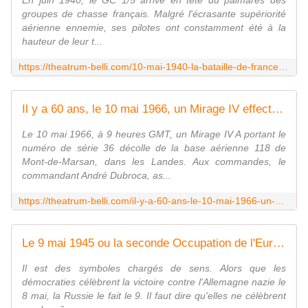
En juin 1940, le GC 1/5 arrive en tête du palmarès des
groupes de chasse français. Malgré l'écrasante supériorité
aérienne ennemie, ses pilotes ont constamment été à la
hauteur de leur t...
https://theatrum-belli.com/10-mai-1940-la-bataille-de-france-debute-le-groupe-de-chasse-1-5-fait-face-a-la-luftwaffe/
Il y a 60 ans, le 10 mai 1966, un Mirage IV effectuait la première traversée transatlantique d'un avion de combat français.
Le 10 mai 1966, à 9 heures GMT, un Mirage IV A portant le
numéro de série 36 décolle de la base aérienne 118 de
Mont-de-Marsan, dans les Landes. Aux commandes, le
commandant André Dubroca, as...
https://theatrum-belli.com/il-y-a-60-ans-le-10-mai-1966-un-mirage-iv-effectuait-la-premiere-traversee-transatlantique-dun-avion-de-combat-francais/
Le 9 mai 1945 ou la seconde Occupation de l'Europe
Il est des symboles chargés de sens. Alors que les
démocraties célèbrent la victoire contre l'Allemagne nazie le
8 mai, la Russie le fait le 9. Il faut dire qu'elles ne célèbrent