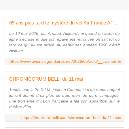
65 ans plus tard le mystère du vol Air France AF406 reste entier ! - avionslegendaires.net
Le 10 mai 2026, par Arnaud. Aujourd'hui quand un avion de
ligne s'écrase et que son épave est retrouvée on sait tôt ou
tard ce qui lui est arrivé. Au début des années 1960 c'était
Histoire ...
https://www.avionslegendaires.net/2026/05/actu/__trashed-5/
CHRONICORUM BELLI du 11 mai
Tandis que la 2e D.I.M. jouit en Campanie d'un repos auquel
lui ont donné droit plus de trois mois de dure campagne,
une troisième division française a fait son apparition sur le
théâtre d'Ita...
https://theatrum-belli.com/chronicorum-belli-du-11-mai/