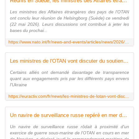
Réunis en Suède, les ministres des Affaires étrangères débattent des moyens de renforcer l'Alliance
Les ministres des Affaires étrangères des pays de l'OTAN
ont conclu leur réunion de Helsingborg (Suède) ce vendredi
(22 mai 2026). Leurs discussions ont contribué à jeter les
bases du prochai...
https://www.nato.int/fr/news-and-events/articles/news/2026/05/22/nato-foreign-ministers-wrap-up-preparations-for-ankara-summit-in-helsingborg
Les ministres de l'OTAN vont discuter du soutien continu à l'Ukraine avant le sommet d'Ankara | Euractiv FR
Certains alliés ont demandé davantage de transparence
quant aux engagements pris par les différents pays envers
l'Ukraine
https://euractiv.com/fr/news/les-ministres-de-lotan-vont-discuter-du-soutien-continu-a-lukraine-avant-le-sommet-dankara/
Un navire de surveillance russe repéré en mer de Norvège près d'un exercice de sous-marins de l'OTAN
Un navire de surveillance russe rôdait à proximité d'un
exercice de guerre sous-marine de l'OTAN en cours en mer