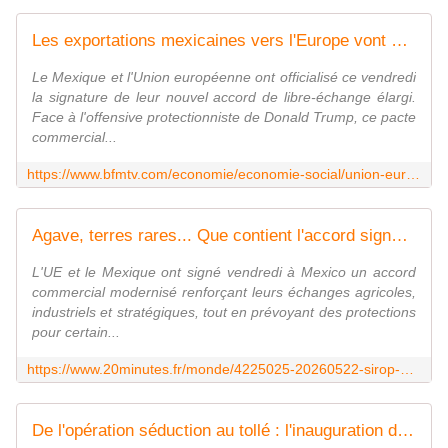
Les exportations mexicaines vers l'Europe vont augmenter de 50% d'ici 2030: tous les deux dans le collimateur de Trump, le Mexique et l'UE signent enfin leur accord de libre-échange
Le Mexique et l'Union européenne ont officialisé ce vendredi
la signature de leur nouvel accord de libre-échange élargi.
Face à l'offensive protectionniste de Donald Trump, ce pacte
commercial...
https://www.bfmtv.com/economie/economie-social/union-europeenne/les-exportations-mexicaines-vers-l-europe-vont-augmenter-de-50-d-ici-2030-tous-les-deux-dans-le-collimateur-de-trump-le-mexique-et-l-ue-signent-enfin-leur-accord-de-libre-echange_AN-202605220875.html
Agave, terres rares... Que contient l'accord signé entre l'UE et le Mexique ?
L'UE et le Mexique ont signé vendredi à Mexico un accord
commercial modernisé renforçant leurs échanges agricoles,
industriels et stratégiques, tout en prévoyant des protections
pour certain...
https://www.20minutes.fr/monde/4225025-20260522-sirop-agave-terres-rares-contient-accord-commercial-signe-entre-ue-mexique
De l'opération séduction au tollé : l'inauguration du consulat américain au Groenland accueillie par des manifestations | Euractiv FR