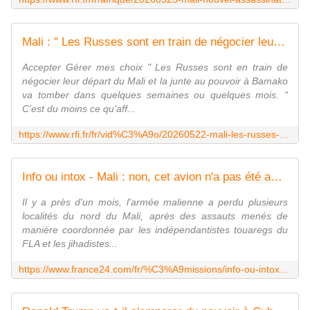
Mali : " Les Russes sont en train de négocier leur départ ", selon Bruno Fuchs, député français
Accepter Gérer mes choix " Les Russes sont en train de
négocier leur départ du Mali et la junte au pouvoir à Bamako
va tomber dans quelques semaines ou quelques mois. "
C'est du moins ce qu'aff...
https://www.rfi.fr/fr/vid%C3%A9o/20260522-mali-les-russes-sont-en-train-de-n%C3%A9gocier-leur-d%C3%A9part-selon-bruno-fuchs-d%C3%A9put%C3%A9-fran%C3%A7ais
Info ou intox - Mali : non, cet avion n'a pas été accidenté par une frappe de drone
Il y a près d'un mois, l'armée malienne a perdu plusieurs
localités du nord du Mali, après des assauts menés de
manière coordonnée par les indépendantistes touaregs du
FLA et les jihadistes...
https://www.france24.com/fr/%C3%A9missions/info-ou-intox/20260521-mali-cet-avion-n-a-pas-%C3%A9t%C3%A9-accident%C3%A9-par-une-frappe-de-drone