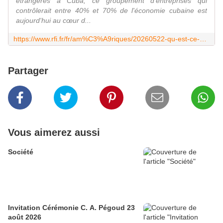
étrangères à Cuba, ce groupement d'entreprises qui
contrôlerait entre 40% et 70% de l'économie cubaine est
aujourd'hui au cœur d...
https://www.rfi.fr/fr/am%C3%A9riques/20260522-qu-est-ce-que-gaesa-ce-conglom%C3%A9rat-militaire-qui-a-fait-main-basse-sur-l-%C3%A9conomie-cubaine
Partager
Vous aimerez aussi
Société
Invitation Cérémonie C. A. Pégoud 23
août 2026