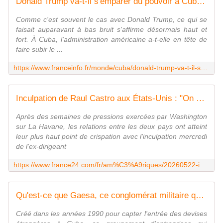
Donald Trump va-t-il s'emparer du pouvoir à Cuba ?
Comme c'est souvent le cas avec Donald Trump, ce qui se
faisait auparavant à bas bruit s'affirme désormais haut et
fort. À Cuba, l'administration américaine a-t-elle en tête de
faire subir le ...
https://www.franceinfo.fr/monde/cuba/donald-trump-va-t-il-s-emparer-du-pouvoir-a-cuba_8021684.html
Inculpation de Raul Castro aux États-Unis : "On voit un gouvernement cubain sur la défensive"
Après des semaines de pressions exercées par Washington
sur La Havane, les relations entre les deux pays ont atteint
leur plus haut point de crispation avec l'inculpation mercredi
de l'ex-dirigeant
https://www.france24.com/fr/am%C3%A9riques/20260522-inculpation-raul-castro-etats-unis-gouvernement-cubain-sur-la-d%C3%A9fensive-venezuela-maduro
Qu'est-ce que Gaesa, ce conglomérat militaire qui a fait main basse sur l'économie cubaine?
Créé dans les années 1990 pour capter l'entrée des devises