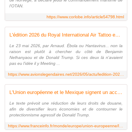
de Norvège, a déclaré jeudi le commandement maritime de
l'OTAN.
https://www.corlobe.info/article54798.html
L'édition 2026 du Royal International Air Tattoo est annulée ! - avionslegendaires.net
Le 23 mai 2026, par Arnaud. Ébola ou Hantavirus... non la
raison est plutôt à chercher du côté de Benjamin
Nethanyaou et de Donald Trump. Si ces deux là n'avaient
pas eu l'idée il y Meeting ...
https://www.avionslegendaires.net/2026/05/actu/ledition-2026-du-royal-international-air-tattoo-est-annulee/
L'Union européenne et le Mexique signent un accord commercial réduisant leurs droits de douane réciproques
Le texte prévoit une réduction de leurs droits de douane,
afin de diversifier leurs économies et de contourner le
protectionnisme agressif de Donald Trump.
https://www.franceinfo.fr/monde/europe/union-europeenne/l-union-europeenne-et-le-mexique-signent-un-accord-commercial-reduisant-leurs-droits-de-douane-reciproques_8022902.html