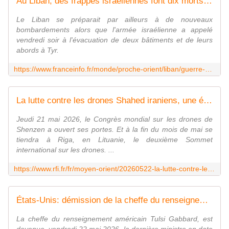
Au Liban, des frappes israéliennes font dix morts, affirme Beyrouth
Le Liban se préparait par ailleurs à de nouveaux
bombardements alors que l'armée israélienne a appelé
vendredi soir à l'évacuation de deux bâtiments et de leurs
abords à Tyr.
https://www.franceinfo.fr/monde/proche-orient/liban/guerre-au-liban-six-personnes-ont-ete-tuees-par-une-frappe-israelienne_8020985.html
La lutte contre les drones Shahed iraniens, une équation compliquée
Jeudi 21 mai 2026, le Congrès mondial sur les drones de
Shenzen a ouvert ses portes. Et à la fin du mois de mai se
tiendra à Riga, en Lituanie, le deuxième Sommet
international sur les drones. ...
https://www.rfi.fr/fr/moyen-orient/20260522-la-lutte-contre-les-drones-shahed-iraniens-une-%C3%A9quation-compliqu%C3%A9e
États-Unis: démission de la cheffe du renseignement Tulsi Gabbard, nouveau départ dans l'administration Trump
La cheffe du renseignement américain Tulsi Gabbard, est