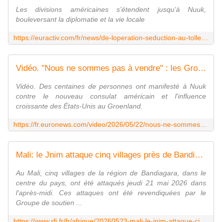
Les divisions américaines s'étendent jusqu'à Nuuk,
bouleversant la diplomatie et la vie locale
https://euractiv.com/fr/news/de-loperation-seduction-au-tolle-linauguration-du-consulat-americain-au-groenland-accueillie-par-des-manifestations/
Vidéo. "Nous ne sommes pas à vendre" : les Groenlandais manifestent contre la présence américaine
Vidéo. Des centaines de personnes ont manifesté à Nuuk
contre le nouveau consulat américain et l'influence
croissante des États-Unis au Groenland.
https://fr.euronews.com/video/2026/05/22/nous-ne-sommes-pas-a-vendre-des-groenlandais-protestent-contre-la-presence-americaine-a-nu
Mali: le Jnim attaque cinq villages près de Bandiagara, faisant une vingtaine de morts
Au Mali, cinq villages de la région de Bandiagara, dans le
centre du pays, ont été attaqués jeudi 21 mai 2026 dans
l'après-midi. Ces attaques ont été revendiquées par le
Groupe de soutien ...
https://www.rfi.fr/fr/afrique/20260523-mali-le-jnim-attaque-cinq-villages-pr%C3%A8s-de-bandiagara-faisant-une-vingtaine-de-morts