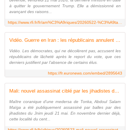
devenue, vendredi 22 mai 2026, la dernière ministre en date
à quitter le gouvernement Trump. Elle a démissionné en
avançant des raisons...
https://www.rfi.fr/fr/am%C3%A9riques/20260522-%C3%A9tats-unis-d%C3%A9mission-de-la-cheffe-du-renseignement-tulsi-gabbard-nouveau-d%C3%A9part-dans-l-administration-trump
Vidéo. Guerre en Iran : les républicains annulent la tenue d'un vote sur les pouvoirs militaires de Trump
Vidéo. Les démocrates, qui ne décolèrent pas, accusent les
républicains de lâcheté après le report du vote, que ces
derniers justifient par l'absence de certains élus.
https://fr.euronews.com/embed/2895643
Mali: nouvel assassinat ciblé par les jihadistes du Jnim à Tonka, dans la région de Tombouctou
Maître coranique d'une medersa de Tonka, Abdoul Salam
Maïga a été publiquement assassiné par balles par des
jihadistes du Jnim jeudi 21 mai. En novembre dernier déjà,
cette localité du cent...
https://www.rfi.fr/fr/afrique/20260523-mali-nouvel-assassinat-cibl%C3%A9-par-les-jihadistes-du-jnim-%C3%A0-tonka-dans-la-r%C3%A9gion-de-tombouctou