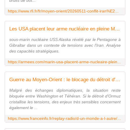
bruits de bot...
https://www.rfi.fr/fr/moyen-orient/20260511-conflit-iran%E2%80%93%C3%A9tats-unis%E2%80%93isra%C3%ABl-comment-l-arabie-saoudite-tente-de-se-tenir-%C3%A0-distance-de-la-guerre
Les USA placent leur arme nucléaire en pleine Méditerranée
sous-marin nucléaire USS Alaska révélé par le Pentagone à
Gibraltar dans un contexte de tensions avec l'Iran. Analyse
des capacités stratégiques.
https://armees.com/marin-usa-placent-arme-nucleaire-pleine-mediterranee/
Guerre au Moyen-Orient : le blocage du détroit d'Ormuz masque d'autres enjeux tout aussi cruciaux
Malgré des échanges diplomatiques, la situation reste
bloquée entre Washington et Téhéran. Si le détroit d'Ormuz
cristallise les tensions, des enjeux très sensibles concernent
également le ...
https://www.franceinfo.fr/replay-radio/d-un-monde-a-l-autre/guerre-au-moyen-orient-le-blocage-du-detroit-d-ormuz-masque-d-autres-enjeux-tout-aussi-cruciaux_7967042.html