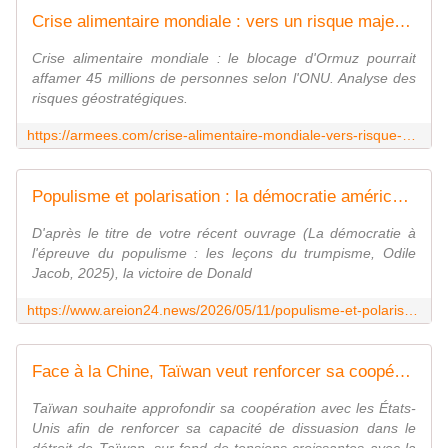
Crise alimentaire mondiale : vers un risque majeur pour la sécurité ?
Crise alimentaire mondiale : le blocage d'Ormuz pourrait
affamer 45 millions de personnes selon l'ONU. Analyse des
risques géostratégiques.
https://armees.com/crise-alimentaire-mondiale-vers-risque-majeur-securite/
Populisme et polarisation : la démocratie américaine en danger ?
D'après le titre de votre récent ouvrage (La démocratie à
l'épreuve du populisme : les leçons du trumpisme, Odile
Jacob, 2025), la victoire de Donald
https://www.areion24.news/2026/05/11/populisme-et-polarisation-la-democratie-americaine-en-danger/
Face à la Chine, Taïwan veut renforcer sa coopération avec les Etats-Unis
Taïwan souhaite approfondir sa coopération avec les États-
Unis afin de renforcer sa capacité de dissuasion dans le