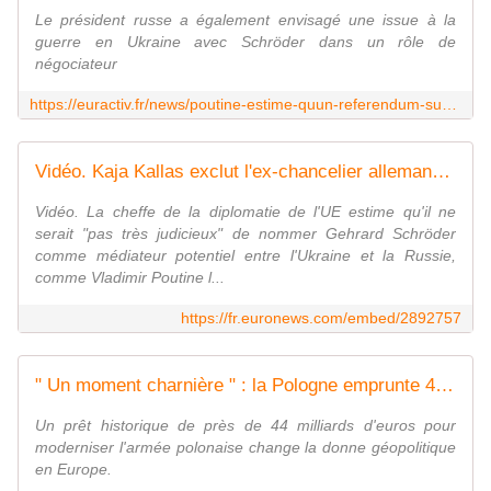
Le président russe a également envisagé une issue à la
guerre en Ukraine avec Schröder dans un rôle de
négociateur
https://euractiv.fr/news/poutine-estime-quun-referendum-sur-ladhesion-de-larmenie-a-lue-serait-logique/
Vidéo. Kaja Kallas exclut l'ex-chancelier allemand Schröder comme médiateur dans les négociations sur l'Ukraine
Vidéo. La cheffe de la diplomatie de l'UE estime qu'il ne
serait "pas très judicieux" de nommer Gehrard Schröder
comme médiateur potentiel entre l'Ukraine et la Russie,
comme Vladimir Poutine l...
https://fr.euronews.com/embed/2892757
" Un moment charnière " : la Pologne emprunte 44 milliards d'euros à l'UE pour son armée, du jamais vu depuis 1989
Un prêt historique de près de 44 milliards d'euros pour
moderniser l'armée polonaise change la donne géopolitique
en Europe.