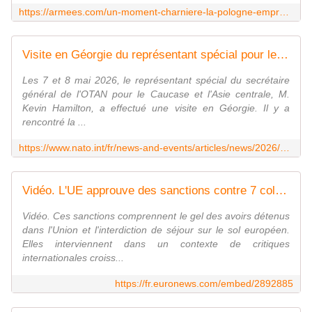
https://armees.com/un-moment-charniere-la-pologne-emprunte-44-milliards-deuros-a-lue-pour-son-armee-du-jamais-vu-depuis-1989/
Visite en Géorgie du représentant spécial pour le Caucase et l'Asie centrale
Les 7 et 8 mai 2026, le représentant spécial du secrétaire
général de l'OTAN pour le Caucase et l'Asie centrale, M.
Kevin Hamilton, a effectué une visite en Géorgie. Il y a
rencontré la ...
https://www.nato.int/fr/news-and-events/articles/news/2026/05/11/natos-special-representative-for-the-caucasus-and-central-asia-visits-georgia
Vidéo. L'UE approuve des sanctions contre 7 colons israéliens violents et 12 dirigeants du Hamas
Vidéo. Ces sanctions comprennent le gel des avoirs détenus
dans l'Union et l'interdiction de séjour sur le sol européen.
Elles interviennent dans un contexte de critiques
internationales croiss...
https://fr.euronews.com/embed/2892885