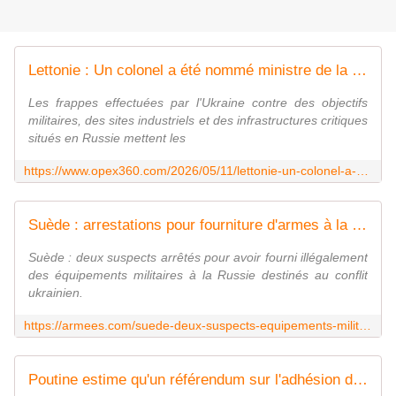
Lettonie : Un colonel a été nommé ministre de la Défense pour renforcer la lutte antidrone - Zone Militaire
Les frappes effectuées par l'Ukraine contre des objectifs
militaires, des sites industriels et des infrastructures critiques
situés en Russie mettent les
https://www.opex360.com/2026/05/11/lettonie-un-colonel-a-ete-nomme-a-la-tete-du-ministere-de-la-defense-pour-renforcer-la-lutte-antidrone/
Suède : arrestations pour fourniture d'armes à la Russie
Suède : deux suspects arrêtés pour avoir fourni illégalement
des équipements militaires à la Russie destinés au conflit
ukrainien.
https://armees.com/suede-deux-suspects-equipements-militaires-russie/
Poutine estime qu'un référendum sur l'adhésion de l'Arménie à l'UE serait " logique " | Euractiv FR