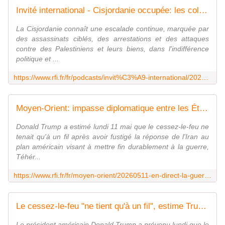
Invité international - Cisjordanie occupée: les colons israéliens "n'agissent pas seuls et sont protégés par l'armée israélienne"
La Cisjordanie connaît une escalade continue, marquée par
des assassinats ciblés, des arrestations et des attaques
contre des Palestiniens et leurs biens, dans l'indifférence
politique et ...
https://www.rfi.fr/fr/podcasts/invit%C3%A9-international/20260511-cisjordanie-occup%C3%A9e-les-colons-isra%C3%A9liens-n-agissent-pas-seuls-et-sont-prot%C3%A9g%C3%A9s-par-l-arm%C3%A9e-isra%C3%A9lienne
Moyen-Orient: impasse diplomatique entre les États-Unis et l'Iran, le cessez-le-feu "sous assistance respiratoire"
Donald Trump a estimé lundi 11 mai que le cessez-le-feu ne
tenait qu'à un fil après avoir fustigé la réponse de l'Iran au
plan américain visant à mettre fin durablement à la guerre,
Téhér...
https://www.rfi.fr/fr/moyen-orient/20260511-en-direct-la-guerre-en-iran-n-est-pas-finie-il-faut-retirer-l-uranium-iranien-affirme-netanyahu
Le cessez-le-feu "ne tient qu'à un fil", estime Trump, en promettant une "victoire totale"
Le président américain Donald Trump a prévenu lundi que le