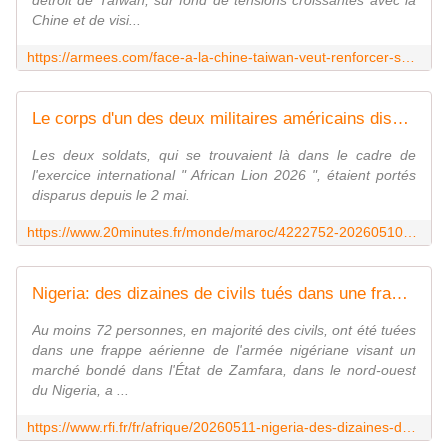
détroit de Taïwan, sur fond de tensions croissantes avec la
Chine et de visi...
https://armees.com/face-a-la-chine-taiwan-veut-renforcer-sa-cooperation-avec-les-etats-unis/
Le corps d'un des deux militaires américains disparus retrouvé au Maroc
Les deux soldats, qui se trouvaient là dans le cadre de
l'exercice international " African Lion 2026 ", étaient portés
disparus depuis le 2 mai.
https://www.20minutes.fr/monde/maroc/4222752-20260510-maroc-corps-deux-militaires-americains-disparus-retrouve
Nigeria: des dizaines de civils tués dans une frappe de l'armée sur un marché dans l'État de Zamfara
Au moins 72 personnes, en majorité des civils, ont été tuées
dans une frappe aérienne de l'armée nigériane visant un
marché bondé dans l'État de Zamfara, dans le nord-ouest
du Nigeria, a ...
https://www.rfi.fr/fr/afrique/20260511-nigeria-des-dizaines-de-civils-tu%C3%A9s-dans-une-frappe-de-l-arm%C3%A9e-sur-un-march%C3%A9-dans-l-%C3%A9tat-de-zamfara