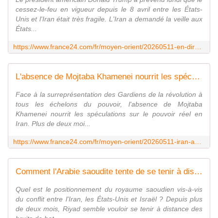
cessez-le-feu en vigueur depuis le 8 avril entre les États-
Unis et l'Iran était très fragile. L'Iran a demandé la veille aux
États...
https://www.france24.com/fr/moyen-orient/20260511-en-direct-netanyahu-benjamin-assure-guerre-pas-finie-tractations-impasse-donald-trump-etats-unis-iran-liban-guerre-detroit-ormuz
L'absence de Mojtaba Khamenei nourrit les spéculations sur la réalité du pouvoir en Iran
Face à la surreprésentation des Gardiens de la révolution à
tous les échelons du pouvoir, l'absence de Mojtaba
Khamenei nourrit les spéculations sur le pouvoir réel en
Iran. Plus de deux moi...
https://www.france24.com/fr/moyen-orient/20260511-iran-absence-mojtaba-khamenei-nourrit-sp%C3%A9culations-sur-r%C3%A9alit%C3%A9-du-pouvoir-gardiens-revolution
Comment l'Arabie saoudite tente de se tenir à distance du conflit entre l'Iran et les États-Unis
Quel est le positionnement du royaume saoudien vis-à-vis
du conflit entre l'Iran, les États-Unis et Israël ? Depuis plus
de deux mois, Riyad semble vouloir se tenir à distance des