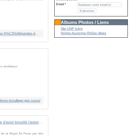
Email
Albums Photos / Liens
Site UNP Isère
Région Auvergne-Rhône-Alpes
https://www.rfi.fr/fr/europe/20260526-l-union-europ%C3%A9enne-s-inqui%C3%A8te-des-incursions-de-drones-de-plus-en-plus-fr%C3%A9quentes-dans-les-pays-baltes
es révélateur.
fense-brouillage-gps-russe/
Le Royaume-Uni accuse la Russie d'avoir brouillé l'avion du ministre de la Défense
 de la Royal Air Force par des