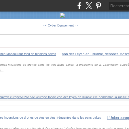
<< Cyber
Equipement >>
centes incursions de drones dans les trois États baltes, la présidente de la Commission eur
...
.com/my-europe/2026/05/26/europe-today-von-der-leyen-en-lituanie-elle-condamne-la-russie-
s pays baltes sont confrontés à des attaques hybrides incessantes depuis le mois de mars. Le