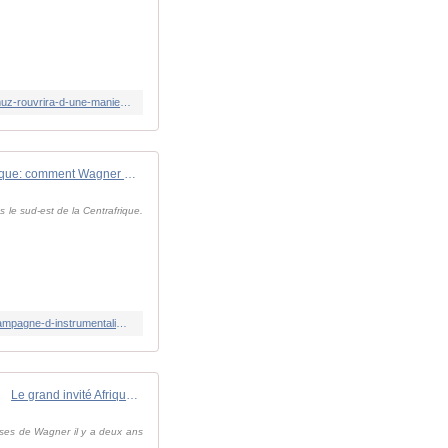
https://www.bfmtv.com/international/moyen-orient/iran/direct-guerre-au-moyen-orient-marco-rubio-affirme-que-le-detroit-d-ormuz-rouvrira-d-une-maniere-ou-d-une-autre-apres-les-nouvelles-frappes-americaines-en-iran_LN-202605260086.html
Centrafrique: comment Wagner a ciblé l'humanitaire Joseph Figueira dans une campagne d'instrumentalisation
 le sud-est de la Centrafrique.
https://www.rfi.fr/fr/afrique/20260526-centrafrique-comment-wagner-a-cibl%C3%A9-l-humanitaire-joseph-figueira-dans-une-campagne-d-instrumentalisation
Le grand invité Afrique - Détention de Joseph Figueira en Centrafrique: "À Bria, j'ai vraiment cru que je n'allais pas survivre"
sses de Wagner il y a deux ans