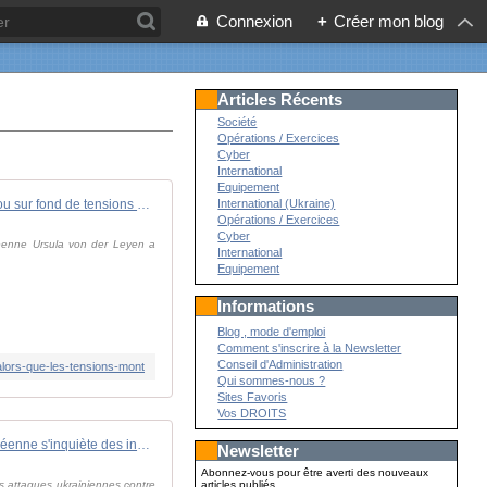
Connexion
+
Créer mon blog
Articles Récents
Société
Opérations / Exercices
Cyber
International
Equipement
Von der Leyen en Lituanie, dénonce Moscou sur fond de tensions baltes
International (Ukraine)
Opérations / Exercices
Cyber
opéenne Ursula von der Leyen a
International
Equipement
Informations
Blog , mode d'emploi
Comment s'inscrire à la Newsletter
Conseil d'Administration
alors-que-les-tensions-mont
Qui sommes-nous ?
Sites Favoris
Vos DROITS
L'Union européenne s'inquiète des incursions de drones de plus en plus fréquentes dans les pays baltes
Newsletter
Abonnez-vous pour être averti des nouveaux
s attaques ukrainiennes contre
articles publiés.