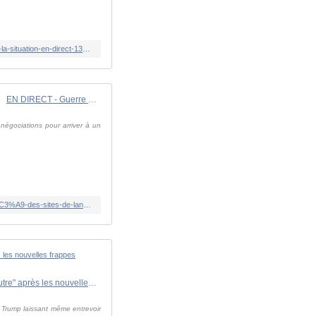
https://www.lindependant.fr/2026/05/26/direct-guerre-au-moyen-orient-les-etats-unis-et-liran-au-plus-pres-dun-accord-suivez-la-situation-en-direct-13387686.php
EN DIRECT - Guerre au Moyen-Orient: l'Iran accuse les États-Unis d'avoir violé le cessez-le-feu ces dernières 48 heures
 négociations pour arriver à un
https://www.rfi.fr/fr/moyen-orient/20260526-en-direct-guerre-au-moyen-orient-les-%C3%A9tats-unis-annoncent-avoir-frapp%C3%A9-des-sites-de-lancement-de-missile-dans-le-sud-de-l-iran
DIRECT. Guerre au Moyen-Orient: Marco Rubio affirme que le détroit d'Ormuz rouvrira "d'une manière ou d'une autre" après les nouvelles frappes américaines en Iran
 Trump laissant même entrevoir