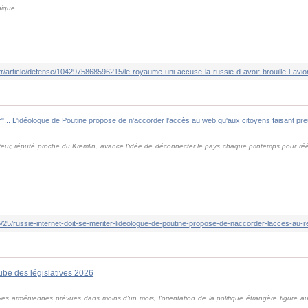
nique
.fr/article/defense/1042975868596215/le-royaume-uni-accuse-la-russie-d-avoir-brouille-l-avi
teur, réputé proche du Kremlin, avance l'idée de déconnecter le pays chaque printemps pour r
.
ube des législatives 2026
tives arméniennes prévues dans moins d'un mois, l'orientation de la politique étrangère figure