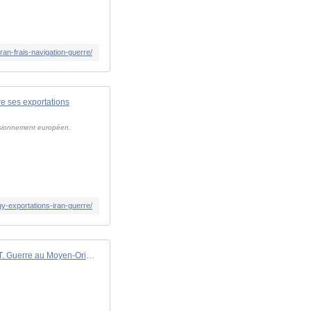
ran-frais-navigation-guerre/
re ses exportations
visionnement européen.
y-exportations-iran-guerre/
DIRECT. Guerre au Moyen-Orient : les Etats-Unis et l'Iran au plus près d'un accord, suivez la situation en direct