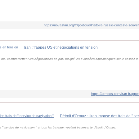
https://novastan.org/fr/politique/lhistoire-russie-conteste-souv
Iran : frappes US et négociations en tension
5 mai compromettent les négociations de paix malgré les avancées diplomatiques sur le cessez-le-
https://armees.com/iran-frappe
Détroit d'Ormuz : l'Iran impose des frais de " se
 " service de navigation " à tous les bateaux voulant traverser le détroit d'Ormuz.