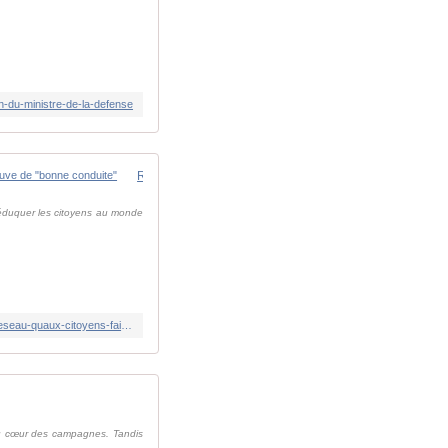
on-du-ministre-de-la-defense
Russie : "Internet doit se mériter"... L'idéologue de Poutine propose de n'accorder l'accès au web qu'aux citoyens faisant preuve de "bonne conduite"
ééduquer les citoyens au monde
https://www.ladepeche.fr/2026/05/25/russie-internet-doit-se-meriter-lideologue-de-poutine-propose-de-naccorder-lacces-au-reseau-quaux-citoyens-faisant-preuve-de-bonne-conduite-13387699.php
 au cœur des campagnes. Tandis