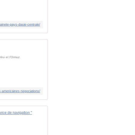
erainete-pays-dasie-centrale/
feu et l'Ormuz.
s-americaines-negociations/
rvice de navigation "