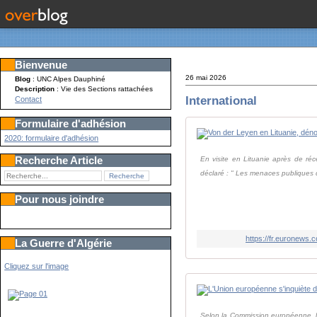
Bienvenue
26 mai 2026
Blog
: UNC Alpes Dauphiné
Description
: Vie des Sections rattachées
International
Contact
Formulaire d'adhésion
2020: formulaire d'adhésion
Recherche Article
En visite en Lituanie après de ré
déclaré : " Les menaces publiques d
Pour nous joindre
https://fr.euronews
La Guerre d'Algérie
Cliquez sur l'image
Selon la Commission européenne, le