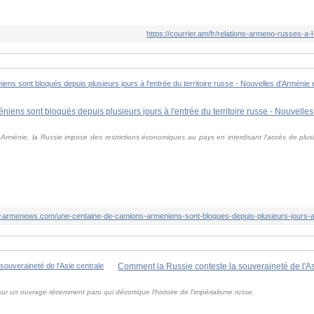
https://courrier.am/fr/relations-armeno-russes-a-
rménie, la Russie impose des restrictions économiques au pays en interdisant l'accès de plus
w.armenews.com/une-centaine-de-camions-armeniens-sont-bloques-depuis-plusieurs-jours-a-l
Comment la Russie conteste la souveraineté de l'As
 un ouvrage récemment paru qui décortique l'histoire de l'impérialisme russe.