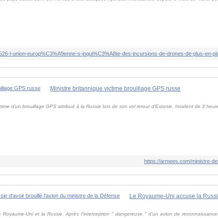
Ministre britannique victime brouillage GPS russe
time d'un brouillage GPS attribué à la Russie lors de son vol retour d'Estonie. Incident de 3 heur
https://armees.com/ministre-de
e Royaume-Uni et la Russie. Après l'interception " dangereuse " d'un avion de reconnaissance