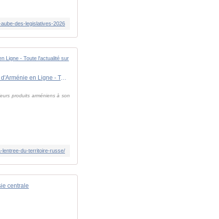
l-aube-des-legislatives-2026
Une centaine de camions arméniens sont bloqués depuis plusieurs jours à l'entrée du territoire russe - Nouvelles d'Arménie en Ligne - Toute l'actualité sur le monde arménien
ieurs produits arméniens à son
entree-du-territoire-russe/
ie centrale