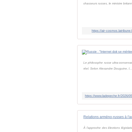
chasseurs russes, le ministre britan
https://air-cosmos.latribune
Le philosophe russe ultra-conserva
réel. Selon Alexandre Douguine, l..
Relations arméno-russes à l'a
À l'approche des élections législa