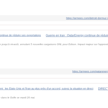
https://armees.com/detroit-dormuz-i
Guerre en Iran : QatarEnergy continue de rédui
 jusqu'à mi-août, annulant 5 nouvelles cargaisons GNL pour Edison. Impact majeur sur l'appro
https://armees.com/qatarenerg
 dans le Golfe ce mardi 26 mai.