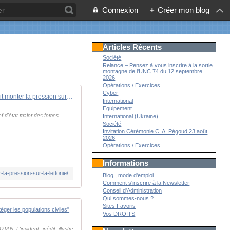
Connexion
+
Créer mon blog
Articles Récents
Société
Relance – Pensez à vous inscrire à la sortie
montagne de l'UNC 74 du 12 septembre
2026
Opérations / Exercices
Cyber
Guerre en Ukraine : La Russie fait monter la pression sur la Lettonie - Zone Militaire
International
Equipement
f d'état-major des forces
International (Ukraine)
Société
Invitation Cérémonie C. A. Pégoud 23 août
2026
Opérations / Exercices
Informations
la-pression-sur-la-lettonie/
Blog , mode d'emploi
Comment s'inscrire à la Newsletter
Conseil d'Administration
Qui sommes-nous ?
Sites Favoris
Guerre en Ukraine : une première, un drone ukrainien 
Vos DROITS
AN. L'incident, inédit, illustre