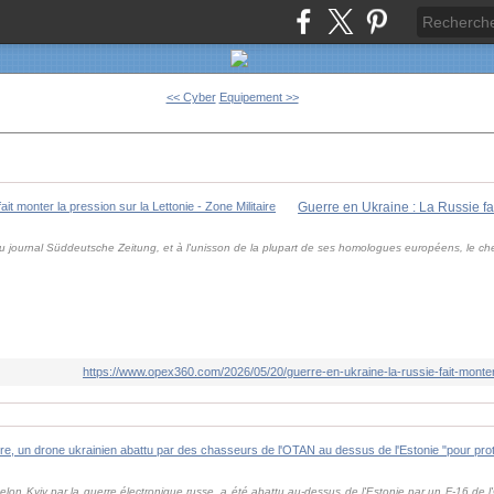
<< Cyber
Equipement >>
u journal Süddeutsche Zeitung, et à l'unisson de la plupart de ses homologues européens, le che
https://www.opex360.com/2026/05/20/guerre-en-ukraine-la-russie-fait-monter-
selon Kyiv par la guerre électronique russe, a été abattu au‑dessus de l'Estonie par un F‑16 de l'OT