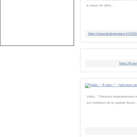
le risque de débo...
https://fr.
Vidéo. " Cherchez immédiatement re
aux habitants de la capitale lituani..