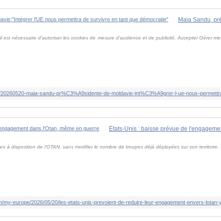
l est nécessaire d'autoriser les cookies de mesure d'audience et de publicité. Accepter Gérer m
es à disposition de l'OTAN, sans modifier le nombre de troupes déjà déployées sur son territoir
om/my-europe/2026/05/20/les-etats-unis-prevoient-de-reduire-leur-engagement-envers-lotan