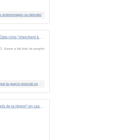
ins-endommages-ou-detruits/
Moyen-Orient: pour l'Iran, les États-Unis "cherchent à déclencher une nouvelle guerre"
.D. Vance a fait état de progrès
https://www.rfi.fr/fr/moyen-orient/20260520-en-direct-moyen-orient-des-tankers-quittent-le-d%C3%A9troit-d-ormuz-trump-dit-que-la-guerre-pourrait-se-terminer-tr%C3%A8s-rapidement
L'Iran promet une guerre bien "au-delà de la région" en cas d'attaque américaine