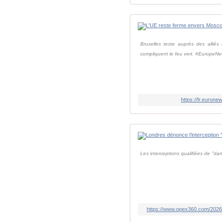
Bruxelles teste auprès des alliés
compliquent le feu vert. #EuropeN
https://fr.euron
Les interceptions qualifiées de "d
https://www.opex360.com/2026/