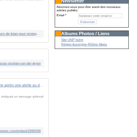
Newsletter
Abonnez-vous pour être averti des nouveaux
articles publiés.
Email
Albums Photos / Liens
https://www.lindependant.fr/2026/05/20/guerre-en-ukraine-un-drone-ukrainien-abattu-dans-le-ciel-de-lestonie-par-des-chasseurs-de-lotan-pour-proteger-les-populations-civiles-13379732.php
Site UNP Isère
Région Auvergne-Rhône-Alpes
usses-promet-von-der-leyen
Vidéo. " À l'abri ! " : l'aéroport de Vilnius ferme après une alerte au drone
, indiquait un message adressé
euronews.com/embed/2895099