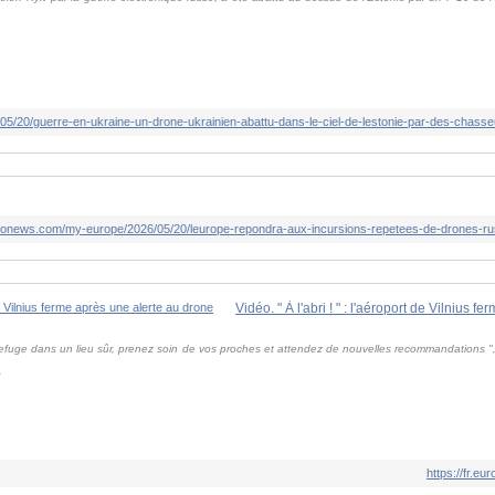
euronews.com/my-europe/2026/05/20/leurope-repondra-aux-incursions-repetees-de-drones-r
fuge dans un lieu sûr, prenez soin de vos proches et attendez de nouvelles recommandations "
.
https://fr.