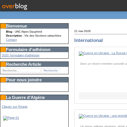
Bienvenue
21 mai 2026
Blog
: UNC Alpes Dauphiné
Description
: Vie des Sections rattachées
International
Contact
Formulaire d'adhésion
2020: formulaire d'adhésion
Recherche Article
Dans un récent entretien accordé a
Pour nous joindre
La Guerre d'Algérie
Cliquez sur l'image
Un drone militaire ukrainien, dévié 