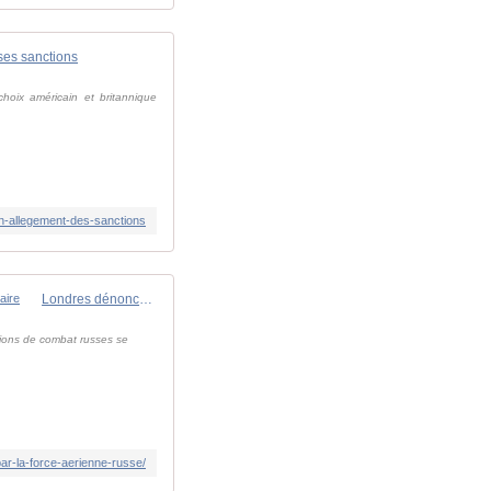
ses sanctions
choix américain et britannique
on-allegement-des-sanctions
Londres dénonce l'interception "dangereuse" de l'un de ses avions de renseignement par la force aérienne russe - Zone Militaire
vions de combat russes se
r-la-force-aerienne-russe/