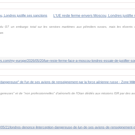
L'UE reste ferme envers Moscou, Londres justifie 
 du G7 un embargo total sur les services maritimes aux pétroliers russes, mais les récents 
ews
ews.com/my-europe/2026/05/20/lue-reste-ferme-face-a-moscou-londres-essaie-de-justifier-s
angereuses" et de "non professionnelles" d'aéronefs de l'Otan dédiés aux missions ISR par des a
05/21/londres-denonce-linterception-dangereuse-de-lun-de-ses-avions-de-renseignement-pa