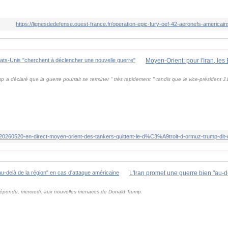
https://lignesdedefense.ouest-france.fr/operation-epic-fury-oef-42-aeronefs-america
​a ‌déclaré que la guerre pourrait se terminer " très ⁠rapidement " tandis que le vice-président J
 répondu, mercredi, aux nouvelles menaces de Donald Trump.