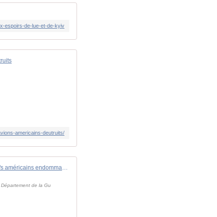
x-espoirs-de-lue-et-de-kyiv
ruits
vions-americains-deutruits/
Operation Epic Fury (OEF): 42 aéronefs américains endommagés ou détruits
du Département de la Gu