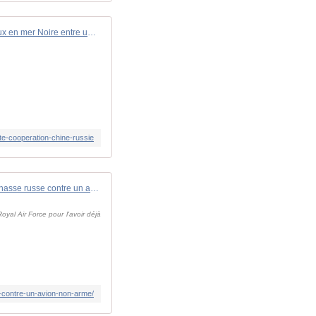
Guerre en Ukraine : Un incident sérieux en mer Noire entre un avion britann...
te-cooperation-chine-russie
Nouvelle agression de la chasse russe contre un avion non armé. - avionslegendaires.net
al Air Force pour l'avoir déjà
e-contre-un-avion-non-arme/