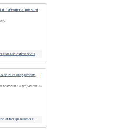
L'Otan doit "s'écarter d'une surdépendance malsaine envers un allié", estime son secrétaire général Mark Rutte
 mai.
https://www.bfmtv.com/international/amerique-nord/etats-unis/video-l-otan-doit-s-ecarter-d-une-surdependance-malsaine-envers-un-allie-estime-son-secretaire-general-mark-rutte_VN-202605200552.html
En amont de la réunion des ministres des Affaires étrangères, le secrétaire général souligne que les Alliés sont au rendez-vous de leurs engagements
s finaliseront la préparation du
https://www.nato.int/fr/news-and-events/articles/news/2026/05/20/secretary-general-highlights-how-allies-are-stepping-up-ahead-of-foreign-ministers-meeting-in-sweden