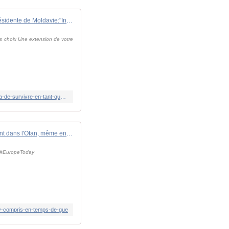
Maia Sandu, présidente de Moldavie:"Intégrer l'UE nous permettra de survivre en tant que démocratie"
es choix Une extension de votre
https://www.rfi.fr/fr/vid%C3%A9o/20260520-maia-sandu-pr%C3%A9sidente-de-moldavie-int%C3%A9grer-l-ue-nous-permettra-de-survivre-en-tant-que-d%C3%A9mocratie
États-Unis : baisse prévue de l'engagement dans l'Otan, même en guerre
e. #EuropeToday
-y-compris-en-temps-de-gue