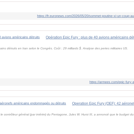
https://fr.euronews.com/2026/05/20/sommet-poutine-xi-un-coup-au
Opération Epic Fury : plus de 40 avions américains dét
ins détruits en Iran selon le Congrès. Coût : 29 milliards $. Analyse des pertes militaires US.
https://armees.com/epic-fury-a
 le contrôleur général (par intérim) du Pentagone, Jules W. Hurst III, a annoncé que le budget 