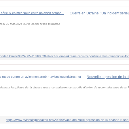
edi 20 mai 2026 sur le conflit russo-ukrainien
monde/ukraine/4224385-20260520-direct-guerre-ukraine-recu-xi-poutine-salue-dynamique-for
ement les pilotes de la chasse russe connaissent ce modèle d'avion de reconnaissance de la Roy
https://www.avionslegendaires.net/2026/05/actu/nouvelle-agression-de-la-chasse-russ