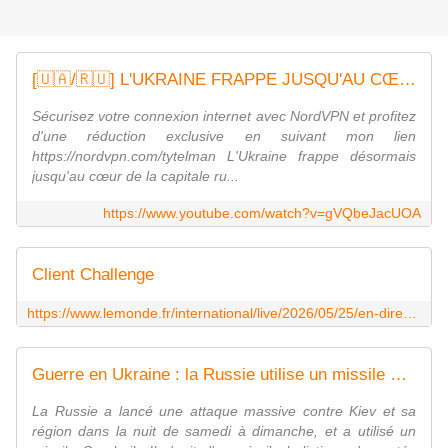
[🇺🇦/🇷🇺] L'UKRAINE FRAPPE JUSQU'AU CŒUR DE MOSCOU
Sécurisez votre connexion internet avec NordVPN et profitez
d'une réduction exclusive en suivant mon lien
https://nordvpn.com/tytelman L'Ukraine frappe désormais
jusqu'au cœur de la capitale ru...
https://www.youtube.com/watch?v=gVQbeJacUOA
Client Challenge
https://www.lemonde.fr/international/live/2026/05/25/en-direct-guerre-en-ukraine-deux-morts-pres-de-90-blesses-et-quelque-300-infrastructures-touchees-dans-les-bombardements-russes-sur-kiev-dimanche-selon-de-nouveaux-bilans_6693162_3210.html
Guerre en Ukraine : la Russie utilise un missile Orechnik dans une attaque massive contre Kiev
La Russie a lancé une attaque massive contre Kiev et sa
région dans la nuit de samedi à dimanche, et a utilisé un