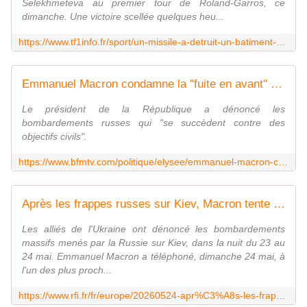
Selekhmeteva au premier tour de Roland-Garros, ce
dimanche. Une victoire scellée quelques heu...
https://www.tf1info.fr/sport/un-missile-a-detruit-un-batiment-a-100-m-de-chez-mes-parents-les-larmes-de-l-ukrainienne-marta-kostyuk-apres-sa-victoire-a-roland-garros-2443263.html
Emmanuel Macron condamne la "fuite en avant" de la Russie après le tir d'un missile hypersonique Orechnik contre l'Ukraine
Le président de la République a dénoncé les
bombardements russes qui "se succèdent contre des
objectifs civils".
https://www.bfmtv.com/politique/elysee/emmanuel-macron-condamne-la-fuite-en-avant-de-la-russie-apres-le-tir-d-un-missile-hypersonique-orechnik-contre-l-ukraine_AD-202605240227.html
Après les frappes russes sur Kiev, Macron tente un rapprochement avec la Biélorussie de Loukachenko
Les alliés de l'Ukraine ont dénoncé les bombardements
massifs menés par la Russie sur Kiev, dans la nuit du 23 au
24 mai. Emmanuel Macron a téléphoné, dimanche 24 mai, à
l'un des plus proch...
https://www.rfi.fr/fr/europe/20260524-apr%C3%A8s-les-frappes-russes-sur-kiev-macron-tente-un-rapprochement-avec-la-bi%C3%A9lorussie-de-loukachenko