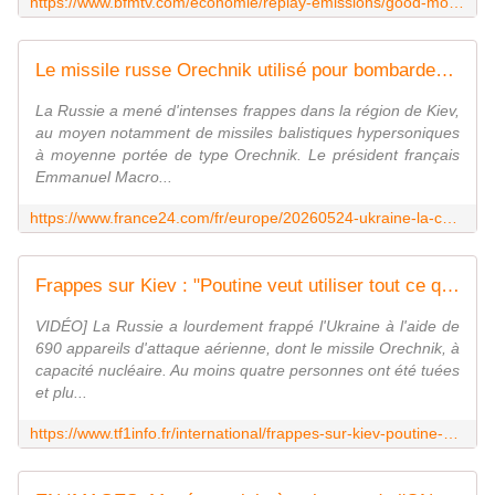
https://www.bfmtv.com/economie/replay-emissions/good-morning-business/annalisa-cappellini-guerre-en-ukraine-la-russie-dans-une-impasse-25-05_EN-202605250138.html
Le missile russe Orechnik utilisé pour bombarder Kiev, von der Leyen condamne un acte "terroriste"
La Russie a mené d'intenses ​frappes dans la région de Kiev,
au moyen notamment de missiles balistiques hypersoniques
à moyenne portée de type Orechnik. Le président français
Emmanuel Macro...
https://www.france24.com/fr/europe/20260524-ukraine-la-capitale-kiev-touch%C3%A9e-par-d-intenses-bombardements-russes
Frappes sur Kiev : "Poutine veut utiliser tout ce qu'il a pour intimider les Ukrainiens", avance le journaliste russe Sergueï Buntman sur LCI | TF1 Info
VIDÉO] La Russie a lourdement frappé l'Ukraine à l'aide de
690 appareils d'attaque aérienne, dont le missile Orechnik, à
capacité nucléaire. Au moins quatre personnes ont été tuées
et plu...
https://www.tf1info.fr/international/frappes-sur-kiev-poutine-veut-utiliser-tout-ce-qu-il-a-pour-intimider-les-ukrainiens-avance-le-journaliste-russe-serguei-buntman-sur-lci-2443266.html