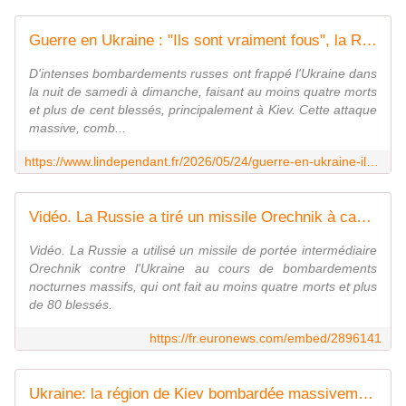
Guerre en Ukraine : "Ils sont vraiment fous", la Russie tire de nouveau ses missiles hypersoniques à capacité nucléaire Orechnik sur l'Ukraine
D'intenses bombardements russes ont frappé l'Ukraine dans
la nuit de samedi à dimanche, faisant au moins quatre morts
et plus de cent blessés, principalement à Kiev. Cette attaque
massive, comb...
https://www.lindependant.fr/2026/05/24/guerre-en-ukraine-ils-sont-vraiment-fous-la-russie-tire-de-nouveau-ses-missiles-hypersoniques-a-capacite-nucleaire-orechnik-sur-lukraine-13386222.php
Vidéo. La Russie a tiré un missile Orechnik à capacité nucléaire contre la région de Kyiv
Vidéo. La Russie a utilisé un missile de portée intermédiaire
Orechnik contre l'Ukraine au cours de bombardements
nocturnes massifs, qui ont fait au moins quatre morts et plus
de 80 blessés.
https://fr.euronews.com/embed/2896141
Ukraine: la région de Kiev bombardée massivement par la Russie, un missile balistique Orechnik utilisé