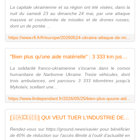
La capitale ukrainienne et sa région ont été visées, dans la
nuit du samedi 23 au dimanche 24 mai, par une attaque
massive et coordonnée de missiles et de drones russes,
dont un de portée ...
https://www.rfi.fr/fr/europe/20260524-ukraine-attaque-de-missiles-massive-sur-kiev-une-%C3%A9cole-touch%C3%A9e-par-les-bombardements
"Bien plus qu'une aide matérielle" : 3 333 km jusqu'en zone de guerre, les bénévoles de Narbonne Ukraine livrent 13 véhicules à Mykolaïv
La solidarité franco-ukrainienne s'incarne dans le convoi
humanitaire de Narbonne Ukraine. Treize véhicules, dont
trois ambulances, ont parcouru 3 333 kilomètres jusqu'à
Mykolaïv, scellant une...
https://www.lindependant.fr/2026/05/25/bien-plus-quune-aide-materielle-3-333-km-jusquen-zone-de-guerre-les-benevoles-de-narbonne-ukraine-livrent-13-vehicules-a-mykolaiv-13383509.php
[🇺🇦💥🇺🇸] QUI VEUT TUER L'INDUSTRIE DE DÉFENSE UKRAINIENNE ?
Rendez-vous sur https://ground.news/xavier pour bénéficier
de 40% de réduction sur l'accès illimité à l'outil d'actualité en