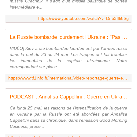
missile Orechnik. Il s'agit d'un missile balistique de portée
intermédiaire e...
https://www.youtube.com/watch?v=Dnb3Iffi8Sg
La Russie bombarde lourdement l'Ukraine : "Pas un quartier de la capitale n'aura été épargné par ces frappes" | TF1 Info
VIDÉO] Kiev a été bombardée lourdement par l'armée russe
dans la nuit du 23 au 24 mai. Les frappes ont fait trembler
les immeubles de la capitale ukrainienne. Notre
correspondant sur place ...
https://www.tf1info.fr/international/video-reportage-guerre-en-ukraine-kiev-pas-un-quartier-de-la-capitale-n-aura-ete-epargne-par-ces-frappes-la-russie-bombarde-lourdement-la-capitale-ukrainienne-2443225.html
PODCAST : Annalisa Cappellini : Guerre en Ukraine, la Russie dans une impasse - 25/05
Ce lundi 25 mai, les raisons de l'intensification de la guerre
en Ukraine par la Russie ont été abordées par Annalisa
Cappellini dans sa chronique, dans l'émission Good Morning
Business, prése...