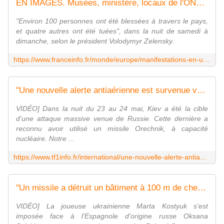
EN IMAGES. Musées, ministère, locaux de l'ONU... Kiev frappée par d'intenses bombardements russes
"Environ 100 personnes ont été blessées à travers le pays,
et quatre autres ont été tuées", dans la nuit de samedi à
dimanche, selon le président Volodymyr Zelensky.
https://www.franceinfo.fr/monde/europe/manifestations-en-ukraine/en-images-musees-batiment-ministeriel-habitations-kiev-frappee-par-d-intenses-bombardements-russes_8025065.html
"Une nouvelle alerte antiaérienne est survenue vers 8h du matin" : le point de notre correspondante à Kiev, lourdement bombardée par la Russie | TF1 Info
VIDÉO] Dans la nuit du 23 au 24 mai, Kiev a été la cible
d'une attaque massive venue de Russie. Cette dernière a
reconnu avoir utilisé un missile Orechnik, à capacité
nucléaire. Notre ...
https://www.tf1info.fr/international/une-nouvelle-alerte-antiaerienne-est-survenue-vers-8h-du-matin-le-point-de-notre-correspondante-a-kiev-lourdement-bombardee-par-la-russie-2443262.html
"Un missile a détruit un bâtiment à 100 m de chez mes parents" : les larmes de l'Ukrainienne Marta Kostyuk après sa victoire à Roland-Garros | TF1 Info
VIDÉO] La joueuse ukrainienne Marta Kostyuk s'est
imposée face à l'Espagnole d'origine russe Oksana