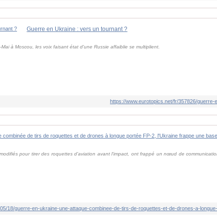
Guerre en Ukraine : vers un tournant ?
 9-Mai à Moscou, les voix faisant état d'une Russie affaiblie se multiplient.
https://www.eurotopics.net/fr/357826/guerre-
odifiés pour tirer des roquettes d'aviation avant l'impact, ont frappé un nœud de communication