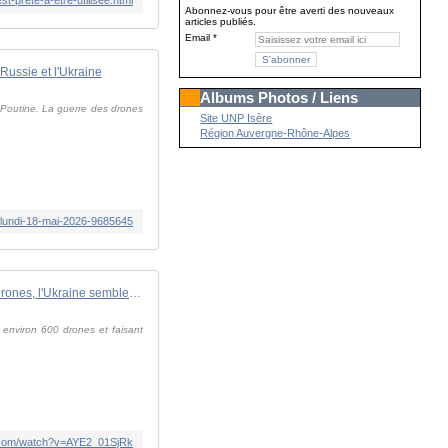
Abonnez-vous pour être averti des nouveaux
articles publiés.
Email
Russie et l'Ukraine
Albums Photos / Liens
r Poutine. La guerre des drones
Site UNP Isère
Région Auvergne-Rhône-Alpes
du-lundi-18-mai-2026-9685645
"En termes de capacité de drones, l'Ukraine semble avoir franchi un cap supplémentaire"
 environ 600 drones et faisant
.com/watch?v=AYE2_01SjRk