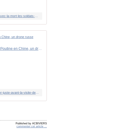
https://www.lindependant.fr/2026/05/18/guerre-en-ukraine-les-troupes-coupees-du-reste-du-monde-un-jeu-de-cache-cache-avec-la-mort-les-soldats-ukrainiens-en-grave-difficulte-tactique-et-13376979.php
Guerre en Ukraine : "Les Russes ne pouvaient pas ignorer quel navire se trouvait en mer", juste avant la visite de Poutine en Chine, un drone russe touche un cargo chinois près d'Odessa
https://www.lindependant.fr/2026/05/18/guerre-en-ukraine-les-russes-ne-pouvaient-pas-ignorer-quel-navire-se-trouvait-en-mer-juste-avant-la-visite-de-poutine-en-chine-un-drone-russe-touche-13376536.php
Published by ACBIVIERS
commenter cet article
…