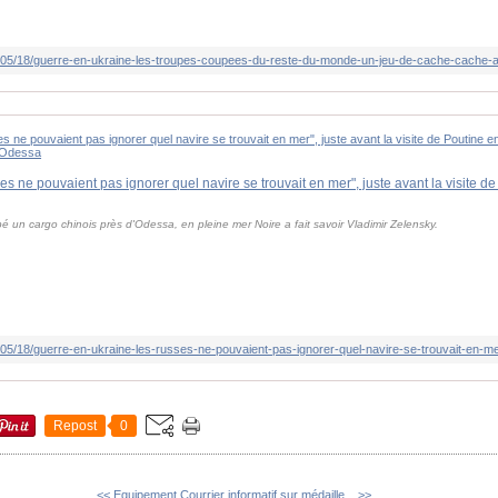
 un cargo chinois près d'Odessa, en pleine mer Noire a fait savoir Vladimir Zelensky.
Repost
0
<< Equipement
Courrier informatif sur médaille... >>