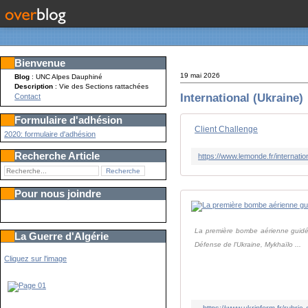
Bienvenue
19 mai 2026
Blog
: UNC Alpes Dauphiné
Description
: Vie des Sections rattachées
International (Ukraine)
Contact
Formulaire d'adhésion
Client Challenge
2020: formulaire d'adhésion
Recherche Article
Pour nous joindre
La première bombe aérienne guidée
La Guerre d'Algérie
Défense de l'Ukraine, Mykhaïlo ...
Cliquez sur l'image
https://www.ukrinform.fr/rubri