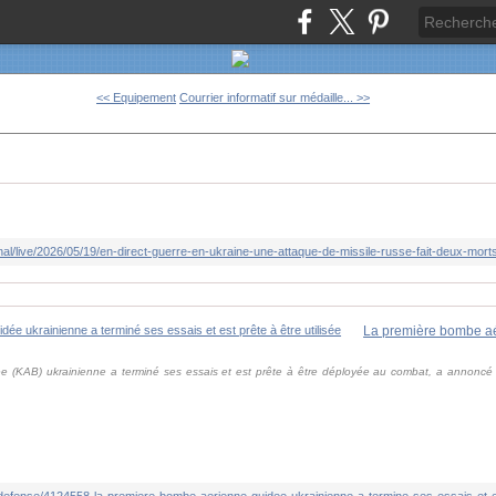
<< Equipement
Courrier informatif sur médaille... >>
 (KAB) ukrainienne a terminé ses essais et est prête à être déployée au combat, a annoncé s
c-defense/4124558-la-premiere-bombe-aerienne-guidee-ukrainienne-a-termine-ses-essais-et-est