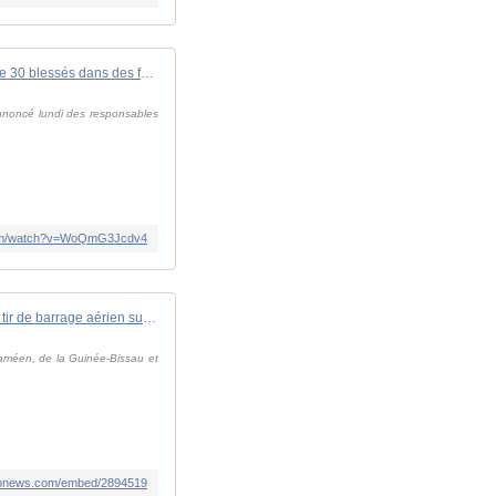
Guerre en Ukraine : plus de 30 blessés dans des frappes nocturnes russes * FRANCE 24
 annoncé lundi des responsables
com/watch?v=WoQmG3Jcdv4
Vidéo. La Russie déclenche un nouveau tir de barrage aérien sur l'Ukraine
naméen, de la Guinée-Bissau et
euronews.com/embed/2894519