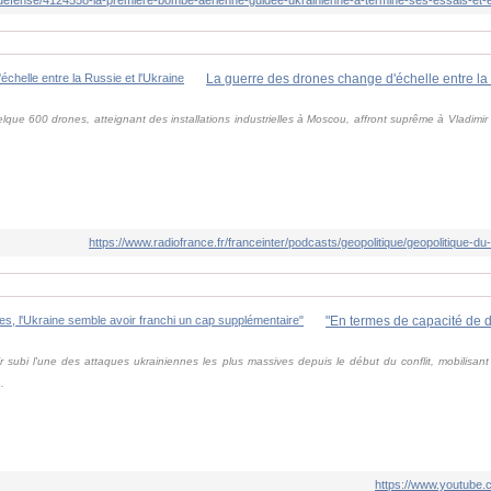
La guerre des drones change d'échelle entre la 
lque 600 drones, atteignant des installations industrielles à Moscou, affront suprême à Vladimi
https://www.radiofrance.fr/franceinter/podcasts/geopolitique/geopolitique-
 subi l'une des attaques ukrainiennes les plus massives depuis le début du conflit, mobilisant
.
https://www.youtube