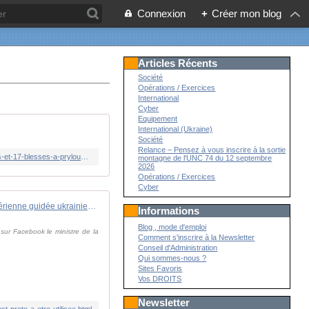
Connexion
+
Créer mon blog
Articles Récents
Société
Opérations / Exercices
International
Cyber
Equipement
International (Ukraine)
Société
Relance – Pensez à vous inscrire à la sortie
https://www.lemonde.fr/international/live/2026/05/19/en-direct-guerre-en-ukraine-une-attaque-de-missile-russe-fait-deux-morts-et-17-blesses-a-prylouky-selon-les-autorites-locales_6690053_3210.html
montagne de l'UNC 74 du 12 septembre
2026
Opérations / Exercices
Cyber
La première bombe aérienne guidée ukrainienne a terminé ses essais et est prête à être utilisée
Informations
Blog , mode d'emploi
ur Facebook le ministre de la
Comment s'inscrire à la Newsletter
Conseil d'Administration
Qui sommes-nous ?
Sites Favoris
Vos DROITS
Newsletter
-prete-a-etre-utilisee.html