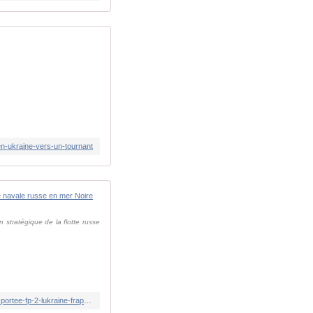
en-ukraine-vers-un-tournant
Guerre en Ukraine : une attaque combinée de tirs de r
 stratégique de la flotte russe
https://www.lindependant.fr/2026/05/18/guerre-en-ukraine-une-attaque-combinee-de-tirs-de-roquettes-et-de-drones-a-longue-portee-fp-2-lukraine-frappe-une-base-navale-russe-en-mer-noire-13376600.php