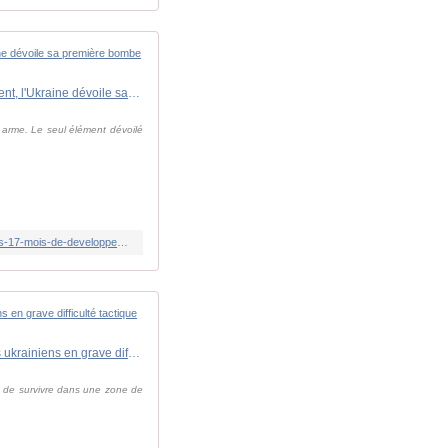
Guerre en Ukraine : une ogive de 250 kg capable de frapper des cibles fortifiées... Après 17 mois de développement, l'Ukraine dévoile sa première bombe aérienne guidée de fabrication nationale
e arme. Le seul élément dévoilé
https://www.lindependant.fr/2026/05/18/guerre-en-ukraine-une-ogive-de-250-kg-capable-de-frapper-des-cibles-fortifiees-apres-17-mois-de-developpement-lukraine-devoile-sa-premiere-bombe-13376593.php
Guerre en Ukraine : les troupes "coupées du reste du monde", un "jeu de cache-cache avec la mort"... Les soldats ukrainiens en grave difficulté tactique et opérationnelle à Pokrovsk
nt de survivre dans une zone de