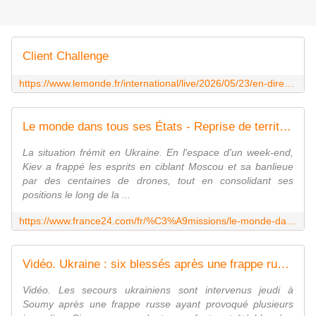
Client Challenge
https://www.lemonde.fr/international/live/2026/05/23/en-direct-guerre-en-ukraine-un-depot-petrolier-russe-en-feu-apres-une-attaque-de-drones-ukrainienne_6690053_3210.html
Le monde dans tous ses États - Reprise de territoire, attaques sur la Russie : Ukraine, l'heure du réveil ?
La situation frémit en Ukraine. En l'espace d'un week-end,
Kiev a frappé les esprits en ciblant Moscou et sa banlieue
par des centaines de drones, tout en consolidant ses
positions le long de la ...
https://www.france24.com/fr/%C3%A9missions/le-monde-dans-tous-ses-%C3%A9tats/20260522-reprise-de-territoire-attaques-sur-la-russie-ukraine-l-heure-du-r%C3%A9veil
Vidéo. Ukraine : six blessés après une frappe russe à Soumy
Vidéo. Les secours ukrainiens sont intervenus jeudi à
Soumy après une frappe russe ayant provoqué plusieurs