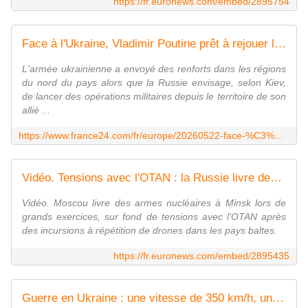
https://fr.euronews.com/embed/2895754
Face à l'Ukraine, Vladimir Poutine prêt à rejouer la carte biélorusse ?
L'armée ukrainienne a envoyé des renforts dans les régions
du nord du pays alors que la Russie envisage, selon Kiev,
de lancer des opérations militaires depuis le territoire de son
allié ...
https://www.france24.com/fr/europe/20260522-face-%C3%A0-ukraine-vladimir-poutine-russie-pr%C3%AAt-%C3%A0-rejouer-carte-bi%C3%A9lorusse-zelensky-loukachenko
Vidéo. Tensions avec l'OTAN : la Russie livre des têtes nucléaires au Bélarus
Vidéo. Moscou livre des armes nucléaires à Minsk lors de
grands exercices, sur fond de tensions avec l'OTAN après
des incursions à répétition de drones dans les pays baltes.
https://fr.euronews.com/embed/2895435
Guerre en Ukraine : une vitesse de 350 km/h, un rayon d'action de 40 km... Fléau des Shahed russes, le drone intercepteur ukrainien Litavr dévoile ses secrets