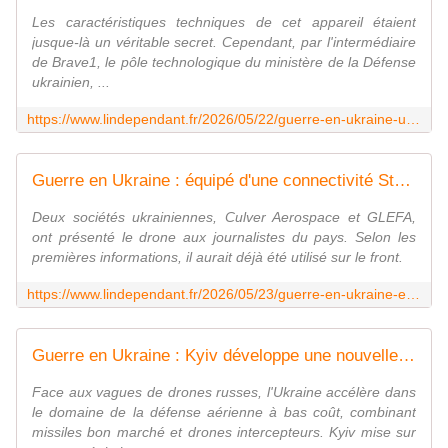
Les caractéristiques techniques de cet appareil étaient
jusque-là un véritable secret. Cependant, par l'intermédiaire
de Brave1, le pôle technologique du ministère de la Défense
ukrainien, ...
https://www.lindependant.fr/2026/05/22/guerre-en-ukraine-une-vitesse-de-350-kmh-un-rayon-daction-de-40-km-fleau-des-shahed-russes-le-drone-intercepteur-ukrainien-litavr-devoile-ses-secrets-13383456.php
Guerre en Ukraine : équipé d'une connectivité Starlink, il possède une ogive de 75 kg... L'Ukraine dévoile le drone " Behemoth" qui ressemble étrangement au Shahed russe
Deux sociétés ukrainiennes, Culver Aerospace et GLEFA,
ont présenté le drone aux journalistes du pays. Selon les
premières informations, il aurait déjà été utilisé sur le front.
https://www.lindependant.fr/2026/05/23/guerre-en-ukraine-equipe-dune-connectivite-starlink-il-possede-une-ogive-de-75-kg-lukraine-devoile-le-drone-behemoth-qui-ressemble-etrangement-au-13384062.php
Guerre en Ukraine : Kyiv développe une nouvelle génération de missiles low cost et de drones de frappe "Middle Strike" à 200 km pour contrer les Shahed russes
Face aux vagues de drones russes, l'Ukraine accélère dans
le domaine de la défense aérienne à bas coût, combinant
missiles bon marché et drones intercepteurs. Kyiv mise sur