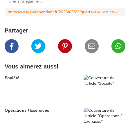
une stratégie hy...
https://www.lindependant.fr/2026/05/22/guerre-en-ukraine-kyiv-developpe-une-nouvelle-generation-de-missiles-low-cost-et-de-drones-de-frappe-middle-strike-a-200-km-pour-contrer-les-shahed-13382230.php
Partager
Vous aimerez aussi
Société
Opérations / Exercices