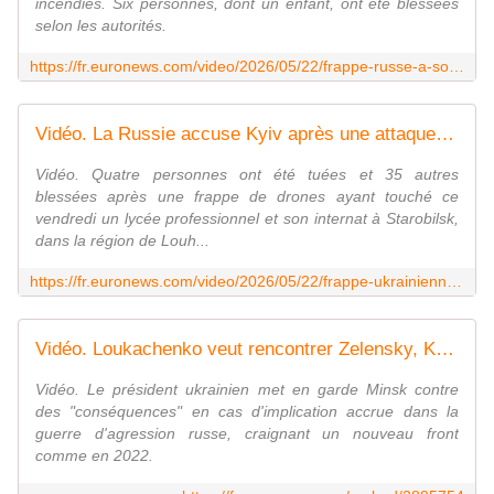
incendies. Six personnes, dont un enfant, ont été blessées
selon les autorités.
https://fr.euronews.com/video/2026/05/22/frappe-russe-a-soumy-six-blesses-attaque-massive-de-drones-sur-lukraine
Vidéo. La Russie accuse Kyiv après une attaque de drones à Louhansk
Vidéo. Quatre personnes ont été tuées et 35 autres
blessées après une frappe de drones ayant touché ce
vendredi un lycée professionnel et son internat à Starobilsk,
dans la région de Louh...
https://fr.euronews.com/video/2026/05/22/frappe-ukrainienne-contre-un-dortoir-a-starobilsk-quatre-morts-a-louhansk-occupee
Vidéo. Loukachenko veut rencontrer Zelensky, Kyiv redoute une nouvelle offensive russe via le Bélarus
Vidéo. Le président ukrainien met en garde Minsk contre
des "conséquences" en cas d'implication accrue dans la
guerre d'agression russe, craignant un nouveau front
comme en 2022.