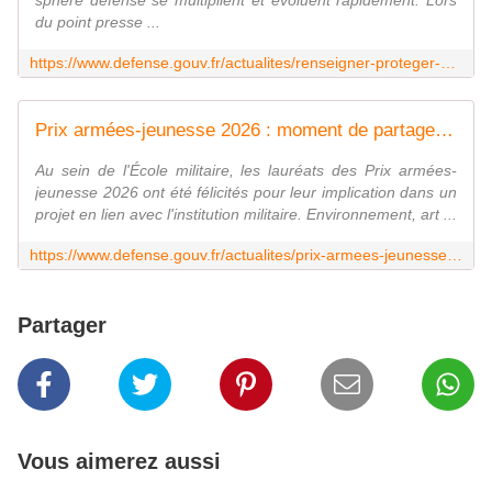
sphère défense se multiplient et évoluent rapidement. Lors
du point presse ...
https://www.defense.gouv.fr/actualites/renseigner-proteger-drsd-face-aux-nouvelles-menaces
Prix armées-jeunesse 2026 : moment de partage entre les jeunes et les armées
Au sein de l'École militaire, les lauréats des Prix armées-
jeunesse 2026 ont été félicités pour leur implication dans un
projet en lien avec l'institution militaire. Environnement, art ...
https://www.defense.gouv.fr/actualites/prix-armees-jeunesse-2026-moment-partage-entre-jeunes-armees
Partager
Vous aimerez aussi