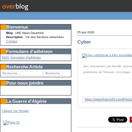
Bienvenue
25 juin 2026
Blog
: UNC Alpes Dauphiné
Description
: Vie des Sections rattachées
Cyber
Contact
Formulaire d'adhésion
2020: formulaire d'adhésion
Recherche Article
Des internautes pro-kremlin accuse
patrimoine de l'Unesco. Les image..
Pour nous joindre
La Guerre d'Algérie
Cliquez sur l'image