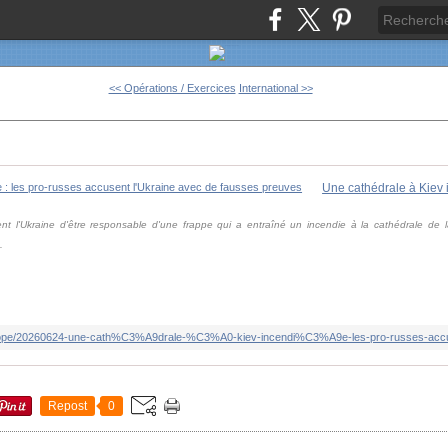
<< Opérations / Exercices
International >>
nt l'Ukraine d'être responsable d'une frappe qui a entraîné un incendie à la cathédrale de la
.
Repost
0