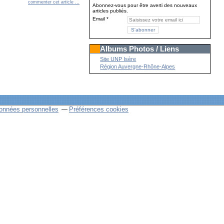
commenter cet article
…
Abonnez-vous pour être averti des nouveaux
articles publiés.
Email
Albums Photos / Liens
Site UNP Isère
Région Auvergne-Rhône-Alpes
onnées personnelles
Préférences cookies