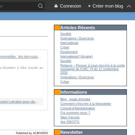
Connexion
+
Créer mon blog
Articles Récents
Société
Opérations / Exercices
International
Cyber
Equipement
Une cathédrale à Kiev incendiée : les pro-russes accusent l'Ukraine avec de fausses preuves
International (Ukraine)
Société
Relance – Pensez à vous inscrire à la sortie
 Dormition à Kiev, inscrite au
montagne de l'UNC 74 du 12 septembre
2026
Opérations / Exercices
Cyber
Informations
Blog , mode d'emploi
https://www.france24.com/fr/europe/20260624-une-cath%C3%A9drale-%C3%A0-kiev-incendi%C3%A9e-les-pro-russes-accusent-l-ukraine-avec-de-fausses-preuves
Comment s'inscrire à la Newsletter
Conseil d'Administration
Qui sommes-nous ?
Sites Favoris
Vos DROITS
Newsletter
Published by ACBIVIERS