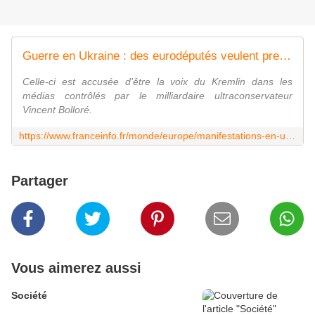
Guerre en Ukraine : des eurodéputés veulent prendre des sanctions à l'encontre de la chroniqueuse russe Xenia Fedorova
Celle-ci est accusée d'être la voix du Kremlin dans les
médias contrôlés par le milliardaire ultraconservateur
Vincent Bolloré.
https://www.franceinfo.fr/monde/europe/manifestations-en-ukraine/direct-guerre-en-ukraine-une-attaque-russe-fait-au-moins-neuf-morts-et-des-dizaines-de-blessees-dans-plusieurs-villes-du-pays-dont-kiev_8040632.html
Partager
Vous aimerez aussi
Société