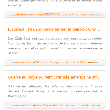
une escalade qui menace de faire dérailler les efforts visant
à mettre ...
https://fr.euronews.com/2026/06/10/trump-liran-paiera-le-prix-de-lenlisement-des-pourparlers-de-paix
En direct : l'Iran annonce fermer le détroit d'Ormuz à tout type de navire, Washington dément
Les États-Unis ont repris mercredi soir leurs frappes contre
l'Iran après les mises en garde de Donald Trump, Téhéran
prévenant en retour qu'il viserait tout navire transitant par le
détroit ...
https://www.france24.com/fr/moyen-orient/20260611-en-direct-moyen-orient-etats-unis-iran-frappes-detroit-d-ormuz-donald-trump
Guerre au Moyen-Orient : l'armée américaine affirme qu'elle a mené de nouvelles "frappes défensives" contre l'Iran, des explosions près du détroit d'Ormuz
"On va les attaquer, les attaquer très durement", avait
déclaré Donald Trump à la presse un peu plus tôt, à
Washington.
https://www.franceinfo.fr/monde/proche-orient/direct-guerre-au-moyen-orient-teheran-replique-apres-des-frappes-americaines-sur-l-iran-en-visant-des-bases-americaines_8053289.html