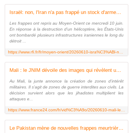
Israël: non, l'Iran n'a pas frappé un stock d'armes nucléaires
Les frappes ont repris au Moyen-Orient ce mercredi 10 juin.
En réponse à la destruction d'un hélicoptère, les États-Unis
ont bombardé plusieurs infrastructures iraniennes le long du
détroit ...
https://www.rfi.fr/fr/moyen-orient/20260610-isra%C3%ABl-non-l-iran-n-a-pas-frapp%C3%A9-un-stock-d-armes-nucl%C3%A9aires
Mali : le JNIM dévoile des images qui révèlent un usage inédit de drones
Au Mali, la junte annonce la création de zones d'intérêt
militaires. Il s'agit de zones de guerre interdites aux civils. La
décision survient alors que les jihadistes multiplient les
attaques e...
https://www.france24.com/fr/vid%C3%A9o/20260610-mali-le-jnim-d%C3%A9voile-des-images-qui-r%C3%A9v%C3%A8lent-qu-il-utilise-des-drones
Le Pakistan mène de nouvelles frappes meurtrières sur l'Afghanistan