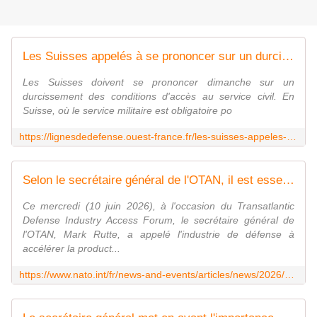
Les Suisses appelés à se prononcer sur un durcissement des règles du service civil
Les Suisses doivent se prononcer dimanche sur un
durcissement des conditions d'accès au service civil. En
Suisse, où le service militaire est obligatoire po
https://lignesdedefense.ouest-france.fr/les-suisses-appeles-a-se-prononcer-sur-un-durcissement-des-regles-du-service-civil/
Selon le secrétaire général de l'OTAN, il est essentiel d'accélérer la production de défense
Ce mercredi (10 juin 2026), à l'occasion du Transatlantic
Defense Industry Access Forum, le secrétaire général de
l'OTAN, Mark Rutte, a appelé l'industrie de défense à
accélérer la product...
https://www.nato.int/fr/news-and-events/articles/news/2026/06/10/nato-secretary-general-speeding-up-defence-production-is-essential