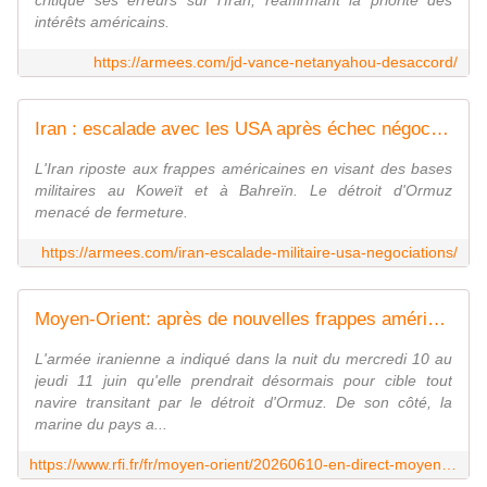
critique ses erreurs sur l'Iran, réaffirmant la priorité des
intérêts américains.
https://armees.com/jd-vance-netanyahou-desaccord/
Iran : escalade avec les USA après échec négociations
L'Iran riposte aux frappes américaines en visant des bases
militaires au Koweït et à Bahreïn. Le détroit d'Ormuz
menacé de fermeture.
https://armees.com/iran-escalade-militaire-usa-negociations/
Moyen-Orient: après de nouvelles frappes américaines, l'Iran promet de refermer le détroit d'Ormuz
L'armée iranienne a indiqué dans la nuit du mercredi 10 au
jeudi 11 juin qu'elle prendrait désormais pour cible tout
navire transitant par le détroit d'Ormuz. De son côté, la
marine du pays a...
https://www.rfi.fr/fr/moyen-orient/20260610-en-direct-moyen-orient-t%C3%A9h%C3%A9ran-r%C3%A9plique-apr%C3%A8s-des-frappes-am%C3%A9ricaines-sur-l-iran-r%C3%A9pondant-%C3%A0-un-h%C3%A9licopt%C3%A8re-abattu