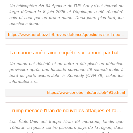
Un hélicoptère AH-64 Apache de l'US Army s'est écrasé au
large d'Oman le 8 juin 2026 et l'équipage a été récupéré
sain et sauf par un drone marin. Deux jours plus tard, les
questions deme...
https://www.aerobuzz.fr/breves-defense/questions-sur-la-perte-dun-ah-64-apache-americain-face-a-liran/
La marine américaine enquête sur la mort par balle d'un marin à bord du porte-avions USS John F. Kennedy
Un marin est décédé et un autre a été placé en détention
provisoire après une fusillade survenue tôt samedi matin à
bord du porte-avions John F. Kennedy (CVN-79), selon les
informations r...
https://www.corlobe.info/article54915.html
Trump menace l'Iran de nouvelles attaques et l'accuse de "mener les États-Unis en bateau"
Les États-Unis ont frappé l'Iran tôt mercredi, tandis que
Téhéran a riposté contre plusieurs pays de la région, dans