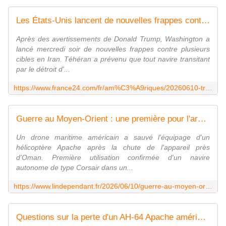
Les États-Unis lancent de nouvelles frappes contre l'Iran qui dit fermer le détroit d'Ormuz
Après des avertissements de Donald Trump, Washington a
lancé mercredi soir de nouvelles frappes contre plusieurs
cibles en Iran. Téhéran a prévenu que tout navire transitant
par le détroit d'...
https://www.france24.com/fr/am%C3%A9riques/20260610-trump-juge-que-l-iran-prend-trop-de-temps-%C3%A0-n%C3%A9gocier-et-va-en-payer-le-prix
Guerre au Moyen-Orient : une première pour l'armée américaine, capable de transporter 450 kg sur 1 800 km... Ce drone sous-marin a sauvé les pilotes d'un hélicoptère AH-64 Apache près du détroit d'Ormuz
Un drone maritime américain a sauvé l'équipage d'un
hélicoptère Apache après la chute de l'appareil près
d'Oman. Première utilisation confirmée d'un navire
autonome de type Corsair dans un...
https://www.lindependant.fr/2026/06/10/guerre-au-moyen-orient-une-premiere-pour-larmee-americaine-capable-de-transporter-450-kg-sur-1-800-km-ce-drone-sous-marin-a-sauve-les-pilotes-dun-13412258.php
Questions sur la perte d'un AH-64 Apache américain face à l'Iran. - Aerobuzz