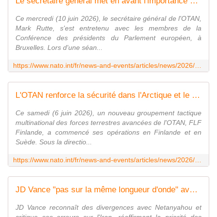
Le secrétaire général met en avant l'importance de la coopération OTAN-UE
Ce mercredi (10 juin 2026), le secrétaire général de l'OTAN,
Mark Rutte, s'est entretenu avec les membres de la
Conférence des présidents du Parlement européen, à
Bruxelles. Lors d'une séan...
https://www.nato.int/fr/news-and-events/articles/news/2026/06/10/nato-secretary-general-highlights-the-importance-of-nato-eu-cooperation
L'OTAN renforce la sécurité dans l'Arctique et le Grand Nord
Ce samedi (6 juin 2026), un nouveau groupement tactique
multinational des forces terrestres avancées de l'OTAN, FLF
Finlande, a commencé ses opérations en Finlande et en
Suède. Sous la directio...
https://www.nato.int/fr/news-and-events/articles/news/2026/06/08/nato-enhances-security-in-the-arctic-and-high-north
JD Vance "pas sur la même longueur d'onde" avec Netanyahou
JD Vance reconnaît des divergences avec Netanyahou et