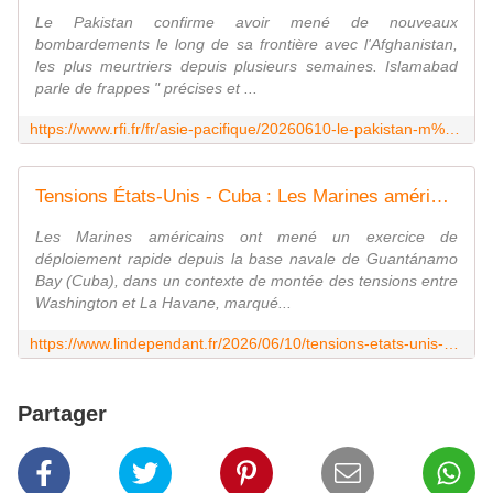
Le Pakistan confirme avoir mené de nouveaux
bombardements le long de sa frontière avec l'Afghanistan,
les plus meurtriers depuis plusieurs semaines. Islamabad
parle de frappes " précises et ...
https://www.rfi.fr/fr/asie-pacifique/20260610-le-pakistan-m%C3%A8ne-de-nouvelles-frappes-meurtri%C3%A8res-sur-l-afghanistan
Tensions États-Unis - Cuba : Les Marines américains s'entraînent à un déploiement sur l'île depuis la base de Guantanamo
Les Marines américains ont mené un exercice de
déploiement rapide depuis la base navale de Guantánamo
Bay (Cuba), dans un contexte de montée des tensions entre
Washington et La Havane, marqué...
https://www.lindependant.fr/2026/06/10/tensions-etats-unis-cuba-les-marines-americains-sentrainent-a-un-deploiement-sur-lile-depuis-la-base-de-guantanamo-13412354.php
Partager