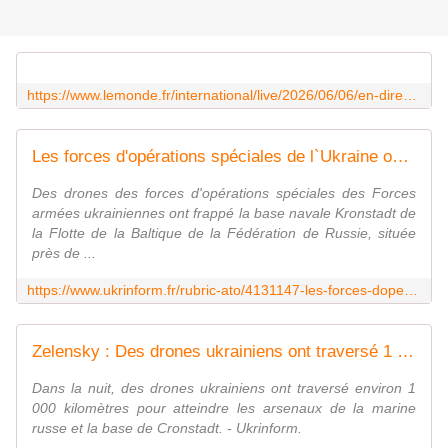
https://www.lemonde.fr/international/live/2026/06/06/en-direct-guerre-en-ukraine-la-russie-dit-avoir-intercepte-25-drones-autour-de-saint-petersbourg_6695365_3210.html
Les forces d'opérations spéciales de l`Ukraine ont frappé la base Kronstadt de la Flotte de la Baltique de la Fédération de Russie
Des drones des forces d'opérations spéciales des Forces
armées ukrainiennes ont frappé la base navale Kronstadt de
la Flotte de la Baltique de la Fédération de Russie, située
près de ...
https://www.ukrinform.fr/rubric-ato/4131147-les-forces-doperations-speciales-de-lukraine-ont-frappe-la-base-kronstadt-de-la-flotte-de-la-baltique-de-la-federation-de-russie.html
Zelensky : Des drones ukrainiens ont traversé 1 000 kilomètres pour atteindre les arsenaux de la marine russe et la base de Cronstadt
Dans la nuit, des drones ukrainiens ont traversé environ 1
000 kilomètres pour atteindre les arsenaux de la marine
russe et la base de Cronstadt. - Ukrinform.