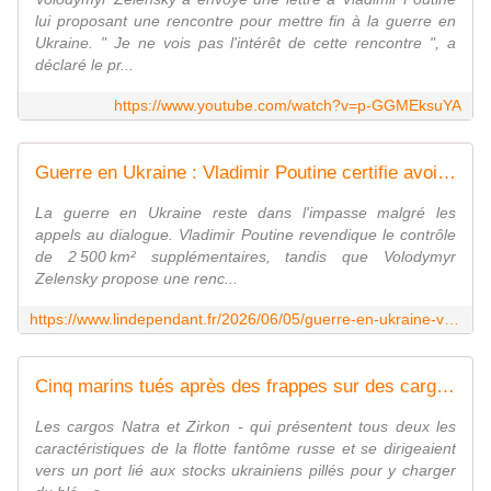
lui proposant une rencontre pour mettre fin à la guerre en
Ukraine. " Je ne vois pas l'intérêt de cette rencontre ", a
déclaré le pr...
https://www.youtube.com/watch?v=p-GGMEksuYA
Guerre en Ukraine : Vladimir Poutine certifie avoir pris le contrôle du Louhansk, de Donetsk et de Zaporijjia... Maintenant, il veut que Zelensky lui cède le Donbass
La guerre en Ukraine reste dans l'impasse malgré les
appels au dialogue. Vladimir Poutine revendique le contrôle
de 2 500 km² supplémentaires, tandis que Volodymyr
Zelensky propose une renc...
https://www.lindependant.fr/2026/06/05/guerre-en-ukraine-vladimir-poutine-certifie-avoir-pris-le-controle-du-louhansk-de-donetsk-et-de-zaporijjia-maintenant-il-veut-que-zelensky-lui-cede-le-13404471.php
Cinq marins tués après des frappes sur des cargos en mer d'Azov
Les cargos Natra et Zirkon - qui présentent tous deux les
caractéristiques de la flotte fantôme russe et se dirigeaient
vers un port lié aux stocks ukrainiens pillés pour y charger