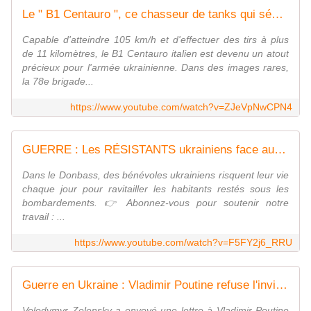
Le " B1 Centauro ", ce chasseur de tanks qui séduit les soldats ukrainiens
Capable d'atteindre 105 km/h et d'effectuer des tirs à plus
de 11 kilomètres, le B1 Centauro italien est devenu un atout
précieux pour l'armée ukrainienne. Dans des images rares,
la 78e brigade...
https://www.youtube.com/watch?v=ZJeVpNwCPN4
GUERRE : Les RÉSISTANTS ukrainiens face aux BOMBARDEMENTS russes - Reportage Complet - AT
Dans le Donbass, des bénévoles ukrainiens risquent leur vie
chaque jour pour ravitailler les habitants restés sous les
bombardements. 👉 Abonnez-vous pour soutenir notre
travail : ...
https://www.youtube.com/watch?v=F5FY2j6_RRU
Guerre en Ukraine : Vladimir Poutine refuse l'invitation de Volodymyr Zelensky
Volodymyr Zelensky a envoyé une lettre à Vladimir Poutine