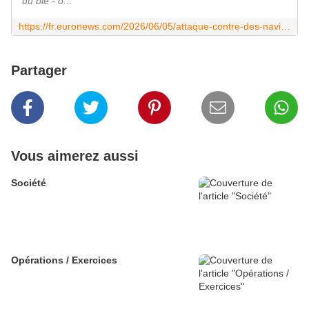
du blé - o...
https://fr.euronews.com/2026/06/05/attaque-contre-des-navires-russes-en-mer-dazov-cinq-marins-azerbaidjanais-tues
Partager
Vous aimerez aussi
Société
Opérations / Exercices