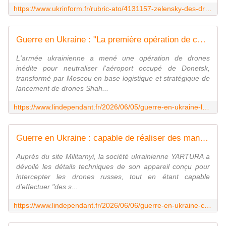
https://www.ukrinform.fr/rubric-ato/4131157-zelensky-des-drones-ukrainiens-ont-traverse-1-000-kilometres-pour-atteindre-les-arsenaux-de-la-marine-russe-et-la-base-de-cronstadt.html
Guerre en Ukraine : "La première opération de ce type dans l'histoire moderne", l'Ukraine détruit l'aéroport de Donetsk transformé en base de lancement russe pour les drones Shahed
L'armée ukrainienne a mené une opération de drones
inédite pour neutraliser l'aéroport occupé de Donetsk,
transformé par Moscou en base logistique et stratégique de
lancement de drones Shah...
https://www.lindependant.fr/2026/06/05/guerre-en-ukraine-la-premiere-operation-de-ce-type-dans-lhistoire-moderne-lukraine-detruit-laeroport-de-donetsk-transforme-en-base-de-lancement-russe-13404768.php
Guerre en Ukraine : capable de réaliser des manœuvres "complexes", il peut atteindre les 450 km/h... L'Ukraine dévoile son drone intercepteur Dancer 4.5.0
Auprès du site Militarnyi, la société ukrainienne YARTURA a
dévoilé les détails techniques de son appareil conçu pour
intercepter les drones russes, tout en étant capable
d'effectuer "des s...
https://www.lindependant.fr/2026/06/06/guerre-en-ukraine-capable-de-realiser-des-manoeuvres-complexes-il-peut-atteindre-les-450-kmh-lukraine-devoile-son-drone-intercepteur-dancer-450-13405414.php