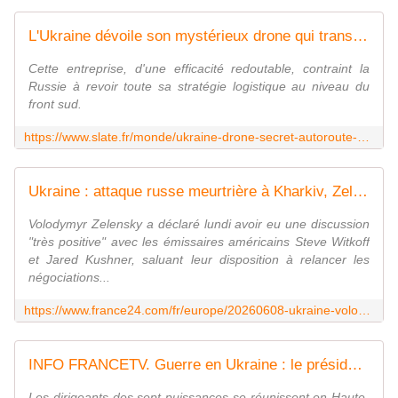
L'Ukraine dévoile son mystérieux drone qui transforme les voies d'approvisionnement russes en enfer sur Terre
Cette entreprise, d'une efficacité redoutable, contraint la
Russie à revoir toute sa stratégie logistique au niveau du
front sud.
https://www.slate.fr/monde/ukraine-drone-secret-autoroute-approvisionnement-russie-logistique
Ukraine : attaque russe meurtrière à Kharkiv, Zelensky s'entretient avec les émissaires américains
Volodymyr Zelensky a déclaré lundi avoir eu une discussion
"très positive" avec les émissaires américains Steve Witkoff
et Jared Kushner, saluant leur disposition à relancer les
négociations...
https://www.france24.com/fr/europe/20260608-ukraine-volodymyr-zelensky-salue-discussion-tres-positive-emissaires-americains-witkoff-kushner
INFO FRANCETV. Guerre en Ukraine : le président ukrainien, Volodymyr Zelensky, officiellement invité au G7 à Evian-les-Bains
Les dirigeants des sept puissances se réunissent en Haute-