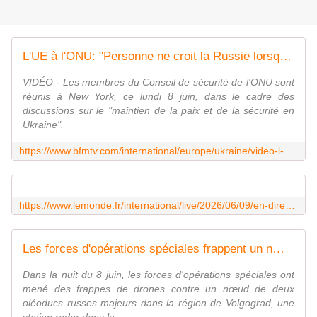
L'UE à l'ONU: "Personne ne croit la Russie lorsqu'elle affirme qu'elle frappe uniquement des cibles militaires"
VIDÉO - Les membres du Conseil de sécurité de l'ONU sont
réunis à New York, ce lundi 8 juin, dans le cadre des
discussions sur le "maintien de la paix et de la sécurité en
Ukraine".
https://www.bfmtv.com/international/europe/ukraine/video-l-ue-a-l-onu-personne-ne-croit-la-russie-lorsqu-elle-affirme-qu-elle-frappe-uniquement-des-cibles-militaires_VN-202606080955.html
https://www.lemonde.fr/international/live/2026/06/09/en-direct-guerre-en-ukraine-dans-la-region-de-kharkiv-les-frappes-russes-nocturnes-ont-fait-quatre-morts-selon-un-nouveau-bilan-des-autorites-locales_6698620_3210.html
Les forces d'opérations spéciales frappent un nœud stratégique d'oléoducs russes à 500 kilomètres de la frontière
Dans la nuit du 8 juin, les forces d'opérations spéciales ont
mené des frappes de drones contre un nœud de deux
oléoducs russes majeurs dans la région de Volgograd, une