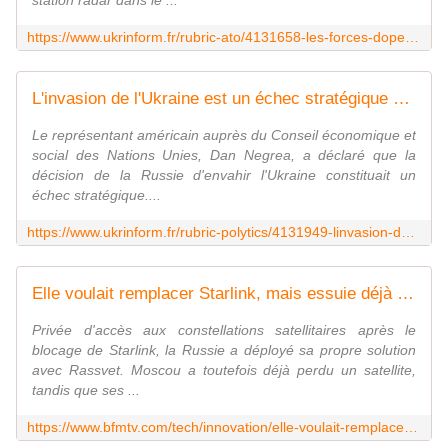
station radar dans le ...
https://www.ukrinform.fr/rubric-ato/4131658-les-forces-doperations-speciales-frappent-un-nud-strategique-doleoducs-russes-a-500-kilometres-de-la-frontiere.html
L'invasion de l'Ukraine est un échec stratégique pour la Russie, selon les États-Unis à l'ONU
Le représentant américain auprès du Conseil économique et
social des Nations Unies, Dan Negrea, a déclaré que la
décision de la Russie d'envahir l'Ukraine constituait un
échec stratégique....
https://www.ukrinform.fr/rubric-polytics/4131949-linvasion-de-lukraine-est-un-echec-strategique-pour-la-russie-selon-les-etatsunis-a-lonu.html
Elle voulait remplacer Starlink, mais essuie déjà un revers préoccupant: la Russie perd un premier satellite de sa constellation Rassvet
Privée d'accès aux constellations satellitaires après le
blocage de Starlink, la Russie a déployé sa propre solution
avec Rassvet. Moscou a toutefois déjà perdu un satellite,
tandis que ses ...
https://www.bfmtv.com/tech/innovation/elle-voulait-remplacer-starlink-mais-essuie-deja-un-revers-preoccupant-la-russie-perd-un-premier-satellite-de-sa-constellation-rassvet_AN-202606080379.html