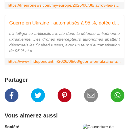
https://fr.euronews.com/my-europe/2026/06/08/lavrov-les-soldats-pas-les-pourparlers-vont-decider-le-sort-de-la-guerre-en-ukraine
Guerre en Ukraine : automatisés à 95 %, dotée de l'IA... Des drones intercepteurs ukrainiens conçus pour abattre de manière autonome les "Shahed" russes
L'intelligence artificielle s'invite dans la défense antiaérienne
ukrainienne. Des drones intercepteurs autonomes abattent
désormais les Shahed russes, avec un taux d'automatisation
de 95 % et d...
https://www.lindependant.fr/2026/06/08/guerre-en-ukraine-automatises-a-95-dotee-de-lia-des-drones-intercepteurs-ukrainiens-concus-pour-abattre-de-maniere-autonome-les-shahed-russes-13409215.php
Partager
Vous aimerez aussi
Société