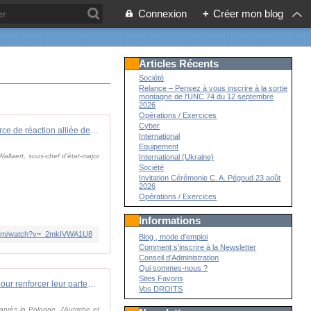
Connexion
+
Créer mon blog
Articles Récents
Société
Relance – Pensez à vous inscrire à la sortie
montagne de l'UNC 74 du 12 septembre
2026
Opérations / Exercices
Cyber
Focus du 04/06 | Force de réaction alliée de l'Otan : prise de commandement par l'armée de Terre
International
Equipement
allaert, sous-chef d'état-major
International (Ukraine)
Société
Invitation Cérémonie C. A. Pégoud 23 août
2026
Opérations / Exercices
Informations
.com/watch?v=_2mkIVWA1U8
Blog , mode d'emploi
Comment s'inscrire à la Newsletter
Conseil d'Administration
Qui sommes-nous ?
Sites Favoris
La France et la Hongrie s'accordent pour renforcer leur partenariat stratégique
Vos DROITS
près la Pologne, l'Autriche et