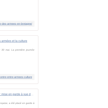
nte-des-armees-en-bretagne/
s armées et la culture
et 30 mai. La première journée
contre-entre-armees-culture
Flotte fantôme russe : mise en garde à vue du commandant du pétrolier arraisonné par la France
ançaise, a été placé en garde à