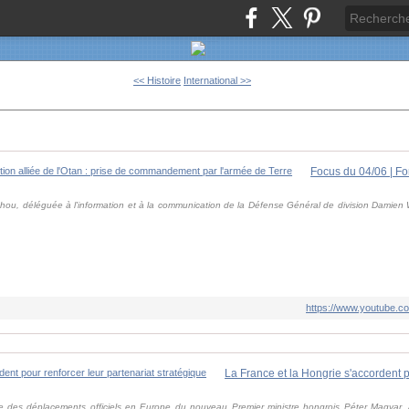
<< Histoire
International >>
hou, déléguée à l'information et à la communication de la Défense Général de division Damien W
https://www.youtube
pe des déplacements officiels en Europe du nouveau Premier ministre hongrois Péter Magyar, a