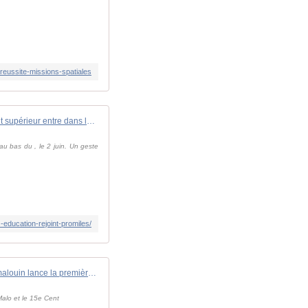
-reussite-missions-spatiales
L'enseignement supérieur entre dans la bataille de la souveraineté : OMNES Education rejoint ProMilès.
au bas du , le 2 juin. Un geste
-education-rejoint-promiles/
Une lycée malouin lance la première "classe défense" dédiée au service de santé des armées en Bretagne
Malo et le 15e Cent