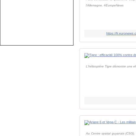
l'Allemagne. #EuropeNews
https://fr.euronews
L'hélicoptère Tigre démontre une ef
Au Centre spatial guyanais (CSG),