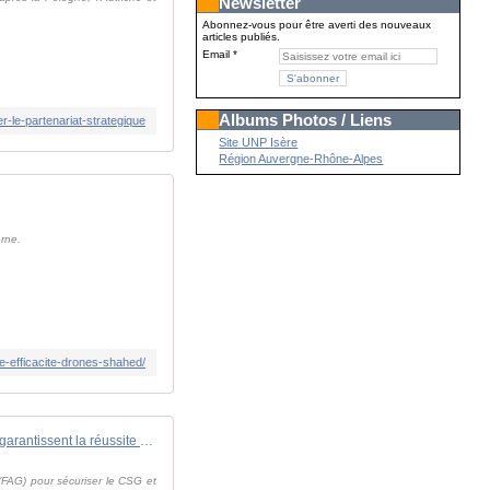
Newsletter
Abonnez-vous pour être averti des nouveaux
articles publiés.
Email
Albums Photos / Liens
-le-partenariat-strategique
Site UNP Isère
Région Auvergne-Rhône-Alpes
erne.
re-efficacite-drones-shahed/
Ariane 6 et Vega-C - Les militaires garantissent la réussite des missions spatiales
(FAG) pour sécuriser le CSG et