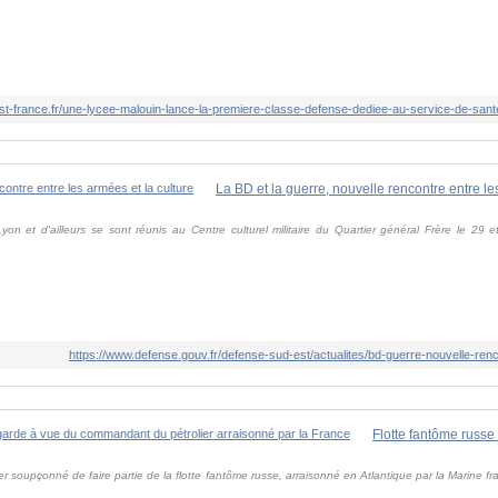
est-france.fr/une-lycee-malouin-lance-la-premiere-classe-defense-dediee-au-service-de-sa
La BD et la guerre, nouvelle rencontre entre le
yon et d'ailleurs se sont réunis au Centre culturel militaire du Quartier général Frère le 29 
https://www.defense.gouv.fr/defense-sud-est/actualites/bd-guerre-nouvelle-ren
r soupçonné de faire partie de la flotte fantôme russe, arraisonné en Atlantique par la Marine fr