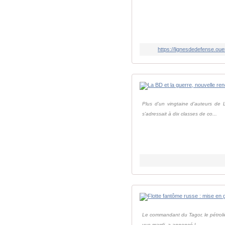
https://lignesdedefense.ou
Plus d'un vingtaine d'auteurs de L
s'adressait à dix classes de co...
Le commandant du Tagor, le pétrolie
vue mardi, a annoncé l...