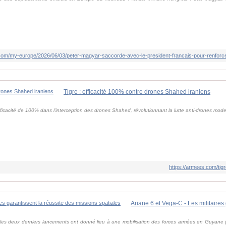
.com/my-europe/2026/06/03/peter-magyar-saccorde-avec-le-president-francais-pour-renforcer
Tigre : efficacité 100% contre drones Shahed iraniens
ficacité de 100% dans l'interception des drones Shahed, révolutionnant la lutte anti-drones mod
https://armees.com/tig
 les deux derniers lancements ont donné lieu à une mobilisation des forces armées en Guyane 