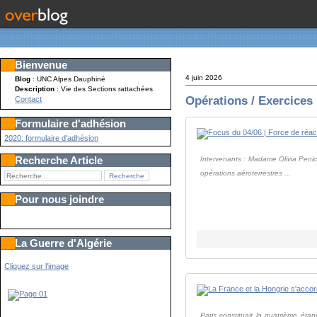
Bienvenue
4 juin 2026
Blog
: UNC Alpes Dauphiné
Description
: Vie des Sections rattachées
Opérations / Exercices
Contact
Formulaire d'adhésion
2020: formulaire d'adhésion
Recherche Article
Intervenants : Madame Olivia Penic
opérations aéroterrestres ...
Pour nous joindre
La Guerre d'Algérie
Cliquez sur l'image
Paris constituait la quatrième éta