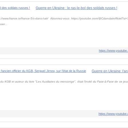
Guerre en Ukraine : le ras-le-bol des soldats russes !
/www.france.tv/france-5/c-dans-l-air/ Abonnez-vous https://youtube.com/@Cdanslairofficiel?
ser...
https://www.youtub
r du KGB et auteur du livre "Les Auxiliaires du mensonge", était l'invité du Face-à-Face de ce jeud
https://www.youtub