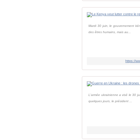
Mardi 30 juin, le gouvernement kény
des êtres humains, mais au...
https://w
L'armée ukrainienne a visé le 30 j
quelques jours, le président ...