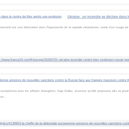
 mercredi soir, une détonation dans l'hypercentre de la capitale ukrainienne, suivie d'un nuage d
s://www.france24.com/fr/europe/20260701-ukraine-incendie-centre-kiev-explosion-russie-gue
européenne pour les affaires étrangères, Kaja Kallas, annonce qu'elle proposera dès ce jeudi
ss...