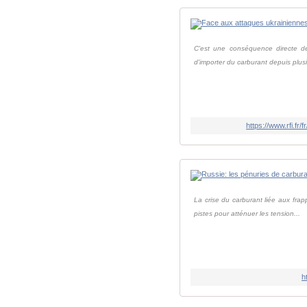
C'est une conséquence directe des 
d'importer du carburant depuis plusi
https://www.rfi.f
La crise du carburant liée aux fra
pistes pour atténuer les tension...
h