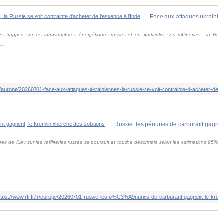
frappes sur les infrastructures énergétiques russes et en particulier ses raffineries : la R
...
r/fr/europe/20260701-face-aux-attaques-ukrainiennes-la-russie-se-voit-contrainte-d-acheter
ppes de Kiev sur les raffineries russes se poursuit et touche désormais selon les estimations 9
ttps://www.rfi.fr/fr/europe/20260701-russie-les-p%C3%A9nuries-de-carburant-gagnent-le-kr