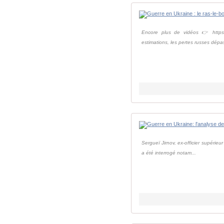
Encore plus de vidéos 👉 https:/
estimations, les pertes russes dépas
Sergueï Jirnov, ex-officier supérieu
a été interrogé notam...