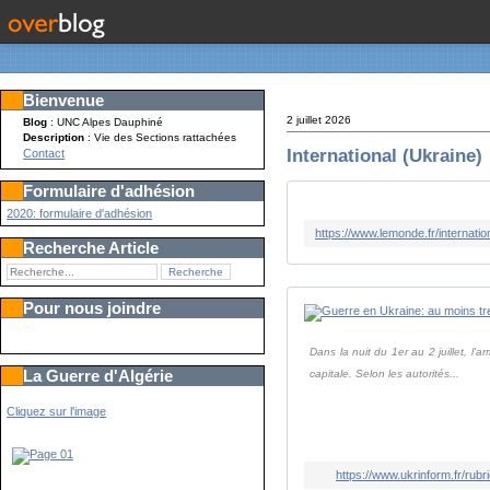
Bienvenue
2 juillet 2026
Blog
: UNC Alpes Dauphiné
Description
: Vie des Sections rattachées
International (Ukraine)
Contact
Formulaire d'adhésion
2020: formulaire d'adhésion
Recherche Article
Pour nous joindre
Dans la nuit du 1er au 2 juillet, l
La Guerre d'Algérie
capitale. Selon les autorités...
Cliquez sur l'image
https://www.ukrinform.fr/ru