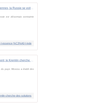
Face aux attaques ukrainiennes, la Russie se voit contrainte d'acheter de l'essence à l'Inde
ussie est désormais contrainte
-de-l-essence-%C3%A0-l-inde
Russie: les pénuries de carburant gagnent, le Kremlin cherche des solutions
5% du pays. Moscou a établi des
emlin-cherche-des-solutions