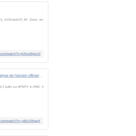
si=7y_r1CEmfzkCR_WI Selon les
e.com/watch?v=jU0so6hpvUI
Guerre en Ukraine: l'analyse de l'ancien officier du KGB, Sergueï Jirnov, sur l'état de la Russie
i 2 juillet sur BFMTV et RMC. Il
e.com/watch?v=-qt0cU9nagY