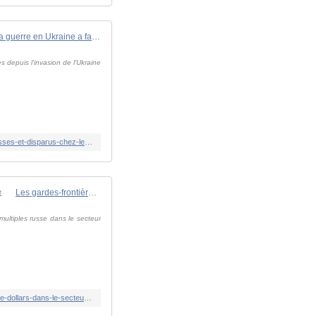
La guerre en Ukraine a fait plus de deux millions de morts, blessés et disparus parmi les militaires russes et ukrainiens
s depuis l'invasion de l'Ukraine
https://www.franceinfo.fr/monde/europe/manifestations-en-ukraine/la-guerre-en-ukraine-a-fait-plus-de-2-millions-de-morts-blesses-et-disparus-chez-les-militaires_8089145.html
Les gardes-frontières ukrainiens anéantissent un " Tornado-S " russe de 15 millions de dollars dans le secteur de Houliaïpole
ultiples russe dans le secteur
https://www.ukrinform.fr/rubric-ato/4139889-les-gardesfrontieres-ukrainiens-aneantissent-un-tornados-russe-de-15-millions-de-dollars-dans-le-secteur-de-houliaipole.html