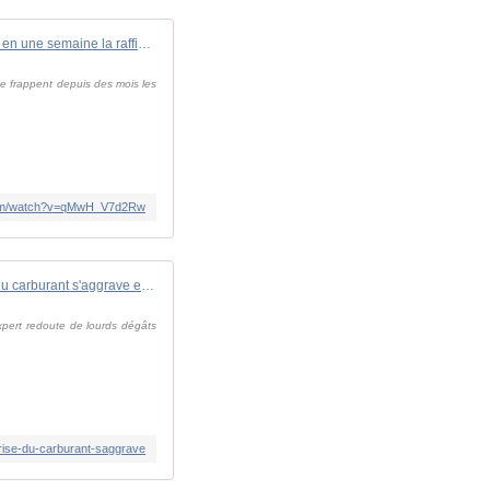
Ukraine frappe pour la deuxième fois en une semaine la raffinerie russe d'Oufa
ne frappent depuis des mois les
com/watch?v=qMwH_V7d2Rw
Face aux frappes ukrainiennes, la crise du carburant s'aggrave en Russie
expert redoute de lourds dégâts
crise-du-carburant-saggrave