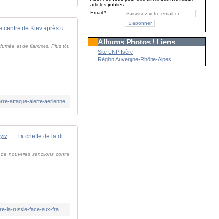
articles publiés.
Email
Ukraine : un incendie se déclare dans le centre de Kiev après une explosion
Albums Photos / Liens
e fumée et de flammes. Plus tôt,
Site UNP Isère
Région Auvergne-Rhône-Alpes
rre-attaque-alerte-aerienne
La cheffe de la diplomatie européenne annonce de nouvelles sanctions contre la Russie face aux frappes massives contre Kyiv
 de nouvelles sanctions contre
https://www.ukrinform.fr/rubric-polytics/4139903-la-cheffe-de-la-diplomatie-europeenne-annonce-de-nouvelles-sanctions-contre-la-russie-face-aux-frappes-massives-contre-kyiv.html