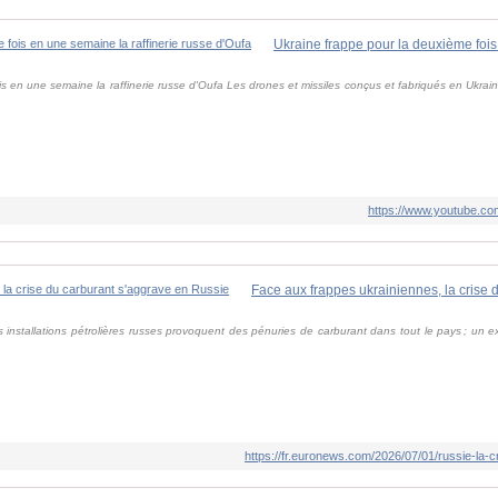
s en une semaine la raffinerie russe d'Oufa Les drones et missiles conçus et fabriqués en Ukrai
https://www.youtube.
s installations pétrolières russes provoquent des pénuries de carburant dans tout le pays ; un 
https://fr.euronews.com/2026/07/01/russie-la-