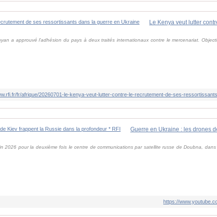
an a approuvé l'adhésion du pays à deux traités internationaux contre le mercenariat. Objectif af
ww.rfi.fr/fr/afrique/20260701-le-kenya-veut-lutter-contre-le-recrutement-de-ses-ressortissan
uin 2026 pour la deuxième fois le centre de communications par satellite russe de Doubna, dans 
https://www.youtube