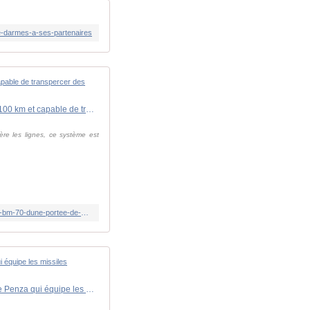
e-darmes-a-ses-partenaires
Guerre en Ukraine : La Russie annonce le déploiement du drone de dernière génération BM-70 d'une portée de 100 km et capable de transpercer des abris en béton armé
ère les lignes, ce système est
https://www.lindependant.fr/2026/07/01/guerre-en-ukraine-la-russie-annonce-le-deploiement-du-drone-de-derniere-generation-bm-70-dune-portee-de-100-km-et-capable-de-transpercer-des-abris-en-13447202.php
Guerre en Ukraine : les Ukrainiens poursuivent leurs frappes en profondeur, des drones frappent l'institut russe de Penza qui équipe les missiles Iskander et Boulava ou les bombardiers Su-34