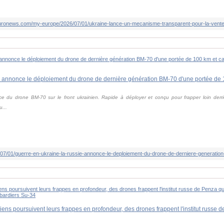
.euronews.com/my-europe/2026/07/01/ukraine-lance-un-mecanisme-transparent-pour-la-vent
e du drone BM-70 sur le front ukrainien. Rapide à déployer et conçu pour frapper loin derri
...