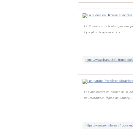
La Russie a subi le plus gros des pe
il y a plus de quatre ans, s...
Les opérateurs de drones de la bri
de Houliaïpole, région de Zaporijj...