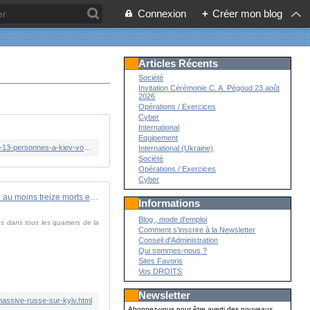
Connexion
+
Créer mon blog
Articles Récents
Société
Invitation Cérémonie C. A. Pégoud 23 août
2026
Opérations / Exercices
Cyber
International
Equipement
https://www.lemonde.fr/international/live/2026/07/02/en-direct-guerre-en-ukraine-apres-une-attaque-russe-qui-a-tue-au-moins-13-personnes-a-kiev-volodymyr-zelensky-demande-une-licence-aux-etats-unis-pour-des-missiles-patriot_6716525_3210.html
International (Ukraine)
Société
Opérations / Exercices
Cyber
Guerre en Ukraine: au moins treize morts et 90 blessés après une attaque massive russe sur Kyiv
Informations
Blog , mode d'emploi
ns dans tous les quartiers de la
Comment s'inscrire à la Newsletter
Conseil d'Administration
Qui sommes-nous ?
Sites Favoris
Vos DROITS
Newsletter
massive-russe-sur-kyiv.html
Abonnez-vous pour être averti des nouveaux