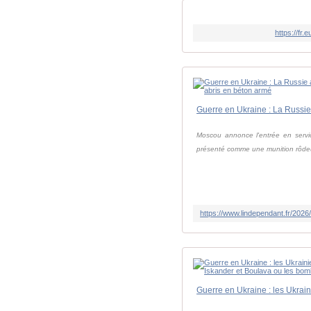
https://fr
Moscou annonce l'entrée en servic
présenté comme une munition rôdeu