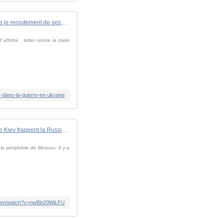
Le Kenya veut lutter contre le recrutement de ses ressortissants dans la guerre en Ukraine
fiché : lutter contre la traite
ts-dans-la-guerre-en-ukraine
Guerre en Ukraine : les drones de Kiev frappent la Russie dans la profondeur * RFI
la périphérie de Moscou. Il y a
.com/watch?v=nwBb20WjLFU