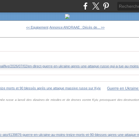
<< Equipement
Annonce ANORAAE : Décès de... >>
'armée russe a lancé des dizaines de missiles et de drones contre Kyiv, provoquant des destructio
bric-ato/4139876-guerre-en-ukraine-au-moins-treize-morts-et-90-blesses-apres-une-attaque-