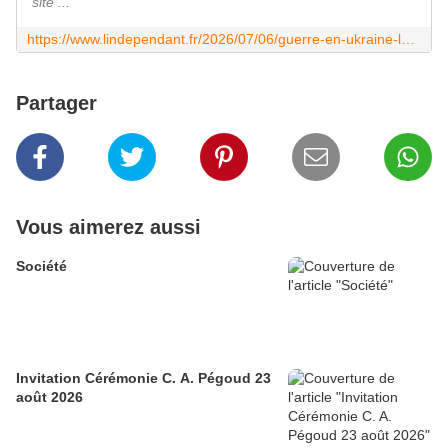
site ...
https://www.lindependant.fr/2026/07/06/guerre-en-ukraine-les-chasseurs-su-57-nont-rien-pu-faire-face-aux-drones-ukrainiens-fp-1-ameliores-kiev-frappe-la-plus-grande-raffinerie-de-petrole-de-13455906.php
Partager
Vous aimerez aussi
Société
Invitation Cérémonie C. A. Pégoud 23
août 2026