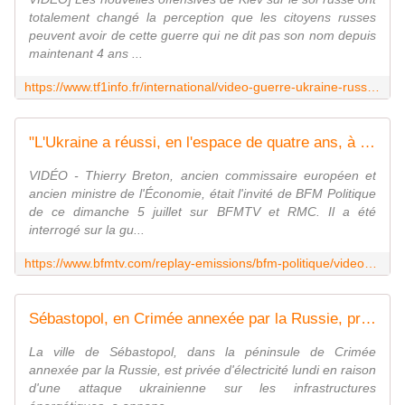
totalement changé la perception que les citoyens russes
peuvent avoir de cette guerre qui ne dit pas son nom depuis
maintenant 4 ans ...
https://www.tf1info.fr/international/video-guerre-ukraine-russie-la-population-brutalement-rattrapee-par-la-guerre-2451500.html
"L'Ukraine a réussi, en l'espace de quatre ans, à résister et faire plier la Russie", assure Thierry Breton, ancien commissaire européen
VIDÉO - Thierry Breton, ancien commissaire européen et
ancien ministre de l'Économie, était l'invité de BFM Politique
de ce dimanche 5 juillet sur BFMTV et RMC. Il a été
interrogé sur la gu...
https://www.bfmtv.com/replay-emissions/bfm-politique/video-l-ukraine-a-reussi-en-l-espace-de-quatre-ans-a-resister-et-faire-plier-la-russie-assure-thierry-breton-ancien-commissaire-europeen_VN-202607050236.html
Sébastopol, en Crimée annexée par la Russie, privée d'électricité après une attaque ukrainienne
La ville de Sébastopol, dans la péninsule de Crimée
annexée par la Russie, est privée d'électricité lundi en raison
d'une attaque ukrainienne sur les infrastructures