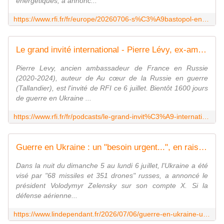
énergétiques, a annonc...
https://www.rfi.fr/fr/europe/20260706-s%C3%A9bastopol-en-crim%C3%A9e-annex%C3%A9e-par-la-russie-priv%C3%A9e-d-%C3%A9lectricit%C3%A9-apr%C3%A8s-une-attaque-ukrainienne
Le grand invité international - Pierre Lévy, ex-ambassadeur de France à Moscou: "La Russie est dans une mauvaise passe"
Pierre Levy, ancien ambassadeur de France en Russie
(2020-2024), auteur de Au cœur de la Russie en guerre
(Tallandier), est l'invité de RFI ce 6 juillet. Bientôt 1600 jours
de guerre en Ukraine ...
https://www.rfi.fr/fr/podcasts/le-grand-invit%C3%A9-international/20260706-pierre-l%C3%A9vy-ex-ambassadeur-de-france-%C3%A0-moscou-la-russie-est-dans-une-mauvaise-passe
Guerre en Ukraine : un "besoin urgent...", en raison d'une pénurie de missiles Patriot, l'Ukraine n'est pas parvenue à abattre des missiles balistiques russes
Dans la nuit du dimanche 5 au lundi 6 juillet, l'Ukraine a été
visé par "68 missiles et 351 drones" russes, a annoncé le
président Volodymyr Zelensky sur son compte X. Si la
défense aérienne...
https://www.lindependant.fr/2026/07/06/guerre-en-ukraine-un-besoin-urgent-en-raison-dune-penurie-de-missiles-patriot-lukraine-nest-pas-parvenue-a-abattre-des-missiles-balistiques-russes-13455375.php