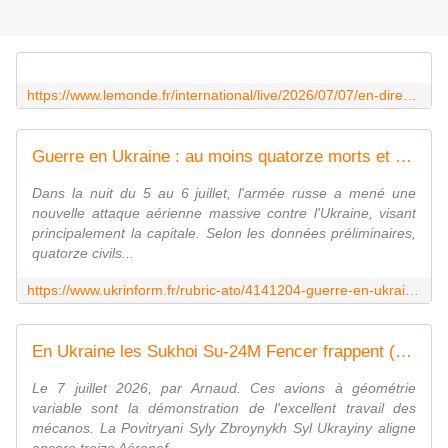
https://www.lemonde.fr/international/live/2026/07/07/en-direct-guerre-en-ukraine-nous-esperons-que-ce-sommet-de-l-otan-sera-solide-et-fructueux-affirme-volodymyr-zelensky-a-son-arrivee-a-ankara_6720832_3210.html
Guerre en Ukraine : au moins quatorze morts et soixante blessés après une nouvelle attaque aérienne russe contre Kyiv
Dans la nuit du 5 au 6 juillet, l'armée russe a mené une
nouvelle attaque aérienne massive contre l'Ukraine, visant
principalement la capitale. Selon les données préliminaires,
quatorze civils...
https://www.ukrinform.fr/rubric-ato/4141204-guerre-en-ukraine-au-moins-onze-morts-et-46-blesses-apres-une-nouvelle-attaque-aerienne-russe-contre-kyiv.html
En Ukraine les Sukhoi Su-24M Fencer frappent (toujours) les forces russes. - avionslegendaires.net
Le 7 juillet 2026, par Arnaud. Ces avions à géométrie
variable sont la démonstration de l'excellent travail des
mécanos. La Povitryani Syly Zbroynykh Syl Ukrayiny aligne