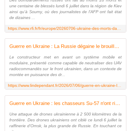
Des bombardements russes ont fait au moins 28 morts et
une centaine de blessés lundi 6 juillet dans la région de Kiev
ainsi qu'à Soumy, où des journalistes de l'AFP ont fait état
de dizaines ...
https://www.rfi.fr/fr/europe/20260706-ukraine-des-morts-dans-des-frappes-russes-dans-la-r%C3%A9gion-de-kiev-la-veille-d-un-sommet-de-l-otan
Guerre en Ukraine : La Russie dégaine le brouilleur radio mobile "Puzzle" pour protéger les troupes et les véhicules russes contre les drones ukrainiens
Le constructeur met en avant un système mobile et
modulaire, présenté comme capable de neutraliser des UAV
radiocommandés sur le front ukrainien, dans un contexte de
montée en puissance des dr...
https://www.lindependant.fr/2026/07/06/guerre-en-ukraine-la-russie-degaine-le-brouilleur-radio-mobile-puzzle-pour-proteger-les-troupes-et-les-vehicules-russes-contre-les-drones-ukrainiens-13454339.php
Guerre en Ukraine : les chasseurs Su-57 n'ont rien pu faire face aux drones ukrainiens FP-1 améliorés, Kiev frappe la plus grande raffinerie de pétrole de Russie à 2 500 km de la frontière
Une attaque de drones ukrainienne à 2 500 kilomètres de la
frontière. Des drones ukrainiens ont ciblé ce lundi 6 juillet la
raffinerie d'Omsk, la plus grande de Russie. En touchant ce