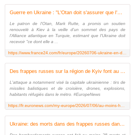
Guerre en Ukraine : "L'Otan doit s'assurer que l'Ukraine reçoit ce dont elle a besoin", dit Rutte
Le patron de l'Otan, Mark Rutte, a promis un soutien
renouvelé à Kiev à la veille d'un sommet des pays de
l'Alliance atlantique en Turquie, estimant que l'Ukraine doit
recevoir "ce dont elle a ...
https://www.france24.com/fr/europe/20260706-ukraine-en-direct-huit-morts-dans-la-r%C3%A9gion-de-kiev-vis%C3%A9e-par-des-frappes-russes
Des frappes russes sur la région de Kyiv font au moins 18 morts
L'attaque a notamment visé la capitale ukrainienne : tirs de
missiles balistiques et de croisière, drones, explosions,
habitants réfugiés dans le métro. #EuropeNews
https://fr.euronews.com/my-europe/2026/07/06/au-moins-huit-morts-dans-une-attaque-nocturne-massive-russe-contre-kyiv
Ukraine: des morts dans des frappes russes dans la région de Kiev, la veille du sommet de l'Otan