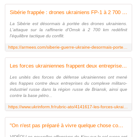
Sibérie frappée : drones ukrainiens FP-1 à 2 700 km
La Sibérie est désormais à portée des drones ukrainiens.
L'attaque sur la raffinerie d'Omsk à 2 700 km redéfinit
l'équilibre tactique du conflit.
https://armees.com/siberie-guerre-ukraine-desormais-portee-raffinerie-frappee/
Les forces ukrainiennes frappent deux entreprises de défense dans la région de Briansk et une base pétrolière sur l'aérodrome de Belgorod
Les unités des forces de défense ukrainiennes ont mené
des frappes contre deux entreprises du complexe militaro-
industriel russe dans la région russe de Briansk, ainsi que
contre la base pétro...
https://www.ukrinform.fr/rubric-ato/4141617-les-forces-ukrainiennes-frappent-deux-entreprises-de-defense-dans-la-region-de-briansk-et-une-base-petroliere-sur-laerodrome-de-belgorod.html
"On n'est pas préparé à vivre quelque chose comme ça" : en Russie, la population brutalement rattrapée par la guerre en Ukraine | TF1 Info
VIDÉO] Les nouvelles offensives de Kiev sur le sol russe ont