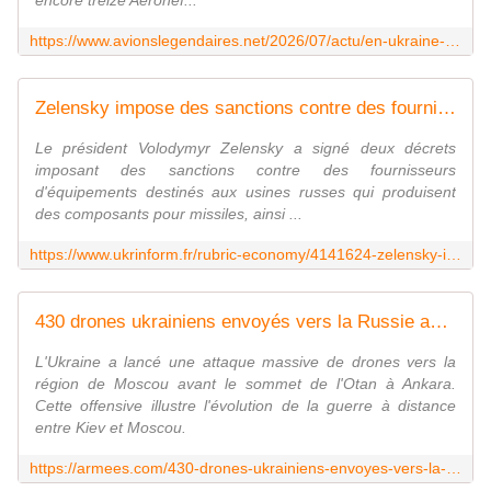
encore treize Aéronef...
https://www.avionslegendaires.net/2026/07/actu/en-ukraine-les-sukhoi-su-24m-fencer-frappent-toujours-les-forces-russes/
Zelensky impose des sanctions contre des fournisseurs de l'industrie de défense russe et des propagandistes
Le président Volodymyr Zelensky a signé deux décrets
imposant des sanctions contre des fournisseurs
d'équipements destinés aux usines russes qui produisent
des composants pour missiles, ainsi ...
https://www.ukrinform.fr/rubric-economy/4141624-zelensky-impose-des-sanctions-contre-des-fournisseurs-de-lindustrie-de-defense-russe-et-des-propagandistes.html
430 drones ukrainiens envoyés vers la Russie avant le sommet de l'Otan
L'Ukraine a lancé une attaque massive de drones vers la
région de Moscou avant le sommet de l'Otan à Ankara.
Cette offensive illustre l'évolution de la guerre à distance
entre Kiev et Moscou.
https://armees.com/430-drones-ukrainiens-envoyes-vers-la-russie-avant-le-sommet-de-lotan/