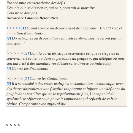
France unie est victorieuse des défis.
Désunie elle se dissout et, qui sait, pourrait disparaître.
Cela ne se doit pas.
Alexandre Lalanne-Berdouticq
> > > > > [1]
Grand comme un département de chez nous : 10 000 km2 et
un million d’habitants…
[2]
Dix estropiés au départ d’un cent mètres olympique ne feront pas un
champion !
> > > > >
[3]
Dont la caractéristique essentielle est que le
siège de la
souveraineté
se tient « dans la personne du peuple », qui délègue ou non
son autorité à des mandataires (démocratie directe ou indirecte).
[4]
Contre les Protestants
> > > > >
[5]
Contre les Catholiques
[6]
Il a succombé à des crises multiples et simultanées : économique avec
des dettes abyssales et une fiscalité inopérante et injuste, une défiance du
peuple dans ses élites qui ne le représentaient plus, l’incapacité du
système à se réformer et un pouvoir impuissant qui refusait de voir la
réalité. Comparons avec aujourd’hui…
> > > >