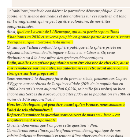
...n’oublions jamais de considérer le paramètre démographique. Il est
capital et le silence des médias et des analystes sur ces sujets en dit long
sur l’aveuglement, qui ne peut qu’être volontaire, de nos élites
autoproclamées.
Ainsi,
quel est l’avenir de l’Allemagne, qui aura perdu sept millions
d’habitants en 2030 et se verra peuplée en grande partie de ressortissants
d’origine turque ? Sera-t-elle-la même ?
On sait que l’islam confond la sphère publique et la sphère privée en
refusant absolument de distinguer « Dieu » et « César ». Or, cette
distinction est à la base même des systèmes démocratiques.
Enfin, oublie-t-on qu’une population peut être chassée de chez elle, ou se
voir remplacée par une autre, les autochtones se retrouvant alors comme
étrangers sur leur propre sol ?
Sans remonter à la diaspora juive du premier siècle, pensons aux Coptes
d’Egypte, aux chrétiens de Turquie et d’Asie (20% de la population en
1900 alors qu’ils sont aujourd’hui 0,02%, soit mille fois moins) ou bien
encore aux Serbes du Kosovo, déjà cités (90% de la population en 1900 et
moins de 10% aujourd’hui) !
Hors les idéologues, qui peut être assuré qu’en France, nous sommes à
l’abri de tels phénomènes ?
Refuser d’examiner la question sous couvert de mots en « isme » est
singulièrement irresponsable.
Or, entendons-nous que l’on pose cette question ? Non.
Considérons aussi l’incroyable effondrement démographique de nos
voisins Italiens et Espagnols et tentons d’imaginer ces deux pays dans