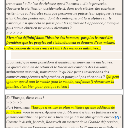
trente ans ! « Il n’est de richesse que d’hommes », dit le proverbe.
Que sera la civilisation occidentale si, dans trois siècles, des touristes
visitent nos cathédrales sans que personne ne puisse leur expliquer le sens
d’un Christus pentocrator dont ils contempleront la sculpture sur le
tympan, ainsi que cela se passe pour les églises de Cappadoce, alors que
plus aucun chrétien ne vit aux alentours ?
> > > > >
Rien n’est définitif dans l’histoire des hommes, pas plus le tracé des
frontières que les peuples qui s’abandonnent et doutent d’eux-mêmes.
Enfin, cessons de nous croire à l’abri des menaces militaires...
... au motif que nous possédons d’admirables sous-marins nucléaires.
La guerre est bien de retour et le fracas des combats des Balkans,
maintenant assourdi, nous rappelle qu’elle peut s’inviter dans des
contrées européennes très proches, et pourquoi pas chez nous ?
Qui peut
ignorer que si tout le monde (tout le monde, sauf nous !) réarme sur la
planète, c’est bien pour quelque raison !
Et l’Europe, direz-vous !
> > > > >
Fort bien, mais
l’Europe n’est sur le plan militaire qu’une addition de
faiblesses
, vous le savez. Ajouter des faiblesses à d’autres faiblesses n’a
jamais constitué une force mais bien une faiblesse plus grande encore
[2]
!
Comme le disait, je crois, Roosevelt au moment de la Grande dépression,
e
puis au début de l’engagement américain dans la 2
guerre mondiale, «