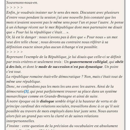
Souvenons-nous-en.
> > > > >
Enfin, je voudrais insister sur le sens des mots. Discutant avec plusieurs
d'entre vous pendant la session j'ai une nouvelle fois constaté que les
mots n'avaient souvent pas le même sens pour l'un et pour l'autre. Je pense
à un échange récent sur le mot République dont mon partenaire me disait
que « Pour lui la république c'était… ».
Or, là est le danger : nous n'avons pas à dire que « Pour nous » un mot
veut dire telle chose ; nous devons au contraire nous référer à sa
définition exacte sinon plus aucun échange n'est possible.
> > > > >
Reprenant l'exemple de la République, je lui disais que celle-ci se définit
par trois critères et seulement trois : Un
gouvernement collégial
, qui
obéit
à des lois
, et dont le
mode de succession n'est pas dynastique
. Un point
c'est tout.
La république romaine était-elle démocratique ? Non, mais c'était tout de
même une république.
Donc, ne confondons pas les mots les uns avec les autres. Ainsi de la
démocratie
[3]
, qui peut parfaitement trouver sa place dans un système
monarchique comme en Grande-Bretagne et ainsi de suite.
À notre époque où le
dialogue
semble érigé à la hauteur de vertu et de
principe cardinal des relations sociales, travaillons donc à ce qu’il soit
possible au travers de mots employés dans leur juste sens. Nous aurons
alors fait un grand pas vers la clarté et de saines relations
interpersonnelles.
J'insiste : cette question de la précision du vocabulaire est absolument