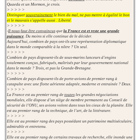
Quaeda et un Mormon, je crois.
> > > > >
Distinguer
souverainement
le bien du mal, ne pas mettre à égalité le bon
et le mauvais s’appelle aussi : Liberté.
> > > > >
-
Il nous faut être convaincus
que
la France est et reste une grande
puissance
. Du moins si elle continue de le décider.
Aujourd'hui, combien de pays ont-ils une représentation diplomatique
dans le monde comparable à la nôtre ? Un seul.
> > > > >
Combien de pays disposent-ils de sous-marins lanceurs d’engins
totalement conçus, fabriqués, maîtrisés par leur gouvernement national
dans le monde ? Trois, et pas la Grande-Bretagne.
> > > > >
Combien de pays disposent-ils de porte-avions de premier rang à
catapulte avec une flotte aérienne adaptée, moderne et entrainée ? Deux.
> > > > >
La France est au premier rang de
toutes
les grandes négociations
mondiales, elle dispose d’un siège de membre permanent au Conseil de
sécurité de l’ONU, ses avions volent dans tous les cieux de la planète. Elle
est au premier rang de la technique, de l’art, de la littérature.
> > > > >
Elle est au premier rang des pays possédant un patrimoine multiséculaire,
admirable et entretenu.
> > > > >
Elle est au premier rang de certains travaux de recherche, elle inonde une