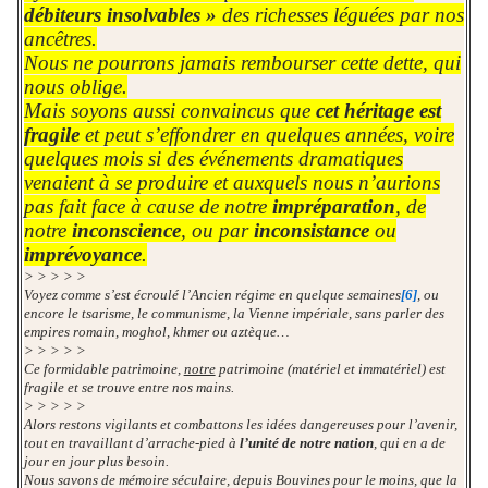
débiteurs insolvables »
des richesses léguées par nos
ancêtres.
Nous ne pourrons jamais rembourser cette dette, qui
nous oblige.
Mais soyons aussi convaincus que
cet héritage est
fragile
et peut s’effondrer en quelques années, voire
quelques mois si des événements dramatiques
venaient à se produire et auxquels nous n’aurions
pas fait face à cause de notre
impréparation
, de
notre
inconscience
, ou par
inconsistance
ou
imprévoyance
.
> > > > >
Voyez comme s’est écroulé l’Ancien régime en quelque semaines
[6]
, ou
encore le tsarisme, le communisme, la Vienne impériale, sans parler des
empires romain, moghol, khmer ou aztèque…
> > > > >
Ce formidable patrimoine,
notre
patrimoine (matériel et immatériel) est
fragile et se trouve entre nos mains.
> > > > >
Alors restons vigilants et combattons les idées dangereuses pour l’avenir,
tout en travaillant d’arrache-pied à
l’unité de notre nation
, qui en a de
jour en jour plus besoin.
Nous savons de mémoire séculaire, depuis Bouvines pour le moins, que la