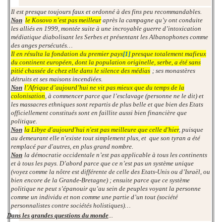
Il est presque toujours faux et ordonné à des fins peu recommandables.
Non
le Kosovo n’est pas meilleur
après la campagne qu’y ont conduite
les alliés en 1999, montée suite à une incroyable guerre d’intoxication
médiatique diabolisant les Serbes et présentant les Albanophones comme
des anges persécutés…
Il en résulta la fondation du premier pays
[1]
presque totalement mafieux
du continent européen, dont la population originelle, serbe, a été sans
pitié chassée de chez elle dans le silence des médias
; ses monastères
détruits et ses maisons incendiées.
Non
l’Afrique d’aujourd’hui ne vit pas mieux que du temps de la
colonisation
, à commencer parce que l’esclavage (personne ne le dit) et
les massacres ethniques sont repartis de plus belle et que bien des Etats
officiellement constitués sont en faillite aussi bien financière que
politique.
Non
la Libye d'aujourd'hui n'est pas meilleure que celle d'hier
, puisque
au demeurant elle n'existe tout simplement plus, et que son tyran a été
remplacé par d'autres, en plus grand nombre.
Non
la démocratie occidentale n’est pas applicable à tous les continents
et à tous les pays. D’abord parce que ce n’est pas un système unique
(voyez comme la nôtre est différente de celle des Etats-Unis ou d’Israël, ou
bien encore de la Grande-Bretagne) ; ensuite parce que ce système
politique ne peut s’épanouir qu’au sein de peuples voyant la personne
comme un individu et non comme une partie d’un tout (société
personnalistes contre sociétés holistiques)…
Dans les grandes questions du monde
...