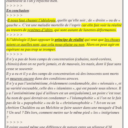
essentielle si l'on y réfléchit bien.
> > > > >
En conclusion
:
> > > > >
-
Il nous faut chasser l’idéologie
, quelle qu’elle soit ; de « droite » ou de «
gauche ». C’est une maladie mortelle de l’esprit
car elle fait voir la réalité
au travers de
systèmes d’idées
, qui sont autant de lunettes déformantes.
> > > > >
A l’idéologie il faut opposer le
principe de réalité
qui veut que
les choses
soient ce quelles sont, que cela nous plaise ou non
. Alors on peut agir en
espérant ne pas trop se tromper.
> > > > >
Il n’y a pas de bons camps de concentration (cubains, nord-coréens,
chinois) dont on ne parle jamais, et de mauvais, les nazis, dont il faut sans
cesse se souvenir.
Il y a eu et il y a des camps de concentration où des innocents sont morts
et
meurent encore
dans des conditions atroces.
Il n’y a pas l’antisémitisme, évidemment condamnable, des « néonazis », et
sa variété excusable, celle des « islamistes », qui est passée sous silence. Il
y a l’antisémitisme (qui d’ailleurs est un antijudaïsme), un point c’est tout.
Au nom de quoi devrait-on condamner « l’islamophobie » si l’on ne le fait
pas de la « papophobie » ou de la « christianophobie » ? A-t-on vu un
chrétien Chaldéen ou un Melchite se faire sauter dans une mosquée d’Irak
? Un seul ? Dès lors, comment mettre sur le même pied « les » intégrismes
?
> > > > >
Il existe quand même une différence
de nature
entre un zélateur d’Al