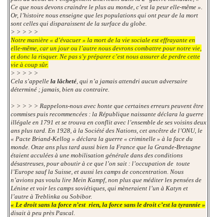
Ce que nous devons craindre le plus au monde, c’est la peur elle-même ».
Or, l’histoire nous enseigne que les populations qui ont peur de la mort
sont celles qui disparaissent de la surface du globe.
> > > > >
Notre manière « d’évacuer » la mort de la vie sociale est effrayante en
elle-même, car un jour ou l’autre nous devrons combattre pour notre vie,
et donc la risquer. Ne pas s’y préparer c’est nous assurer de perdre cette
vie à coup sûr.
> > > > >
Cela s’appelle
la lâcheté
, qui n’a jamais attendri aucun adversaire
déterminé ; jamais, bien au contraire.
> > > > > Rappelons-nous avec honte que certaines erreurs peuvent être
commises puis recommencées : la République naissante déclara la guerre
illégale en 1791 et se trouva en conflit avec l’ensemble de ses voisins deux
ans plus tard. En 1928, à la Société des Nations, cet ancêtre de l’ONU, le
« Pacte Briand-Kellog » déclara la guerre « criminelle » à la face du
monde. Onze ans plus tard aussi bien la France que la Grande-Bretagne
étaient acculées à une mobilisation générale dans des conditions
désastreuses, pour aboutir à ce que l’on sait : l’occupation de toute
l’Europe sauf la Suisse, et aussi les camps de concentration. Nous
n’avions pas voulu lire Mein Kampf, non plus que méditer les pensées de
Lénine et voir les camps soviétiques, qui mèneraient l’un à Katyn et
l’autre à Treblinka ou Sobibor.
« Le droit sans la force n’est rien, la force sans le droit c’est la tyrannie »
disait à peu près Pascal.