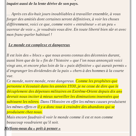
inquiet aussi de la lente dérive de son pays.
…
Après ces dix-huit jours inoubliables à travailler ensemble, à vous
forger des amitiés dont certaines seront définitives, à voir les choses
différemment, voici ce que, comme votre « entraîneur » et un peu «
ouvreur de voie », je voudrais vous dire. En toute liberté bien sûr et avec
mon franc-parler habituel !
Le monde est complexe et dangereux
Il est loin des « blocs » que nous avons connus des décennies durant,
aussi bien que de la « fin de l’histoire » que l’on nous annonçait voici
vingt ans, et encore plus loin de la « paix définitive » qui aurait permis «
d’engranger les dividendes de la paix » chers à des hommes à la courte
vue.
Ce monde, notre monde, reste dangereux.
Comme les prophètes que
personne n’écoutait dans les années 1930, je ne cesse de dire que le
décuplement des dépenses militaires en Extrême-Orient depuis dix ans
devrait nous inciter à mieux surveiller les diminutions insensées que
subissent les nôtres.
Dans l'Histoire en effet les mêmes causes produisent
les mêmes effets et
il y a donc tout à craindre des abandons qui se
produisent chez nous.
Mais encore faudrait-il voir le monde comme il est et non comme
beaucoup voudraient qu’il soit.
Méfions-nous du « prêt à penser »