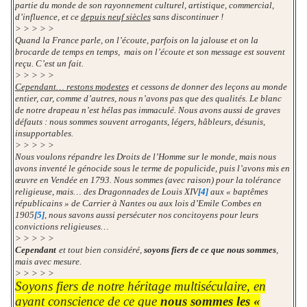
partie du monde de son rayonnement culturel, artistique, commercial,
d’influence, et ce
depuis neuf siècles
sans discontinuer !
> > > > >
Quand la France parle, on l’écoute, parfois on la jalouse et on la
brocarde de temps en temps, mais on l’écoute et son message est souvent
reçu. C’est un fait.
> > > > >
Cependant… restons modestes
et cessons de donner des leçons au monde
entier, car, comme d’autres, nous n’avons pas que des qualités. Le blanc
de notre drapeau n’est hélas pas immaculé. Nous avons aussi de graves
défauts : nous sommes souvent arrogants, légers, hâbleurs, désunis,
insupportables.
> > > > >
Nous voulons répandre les Droits de l’Homme sur le monde, mais nous
avons inventé le génocide sous le terme de populicide, puis l’avons mis en
œuvre en Vendée en 1793. Nous sommes (avec raison) pour la tolérance
religieuse, mais… des Dragonnades de Louis XIV
[4]
aux « baptêmes
républicains » de Carrier à Nantes ou aux lois d’Emile Combes en
1905
[5]
, nous savons aussi persécuter nos concitoyens pour leurs
convictions religieuses…
> > > > >
Cependant
et tout bien considéré,
soyons fiers de ce que nous sommes
,
mais avec mesure.
> > > > >
Soyons fiers de notre héritage multiséculaire, en
ayant conscience de ce que
nous sommes les «