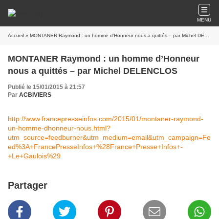
MENU
Accueil
» MONTANER Raymond : un homme d’Honneur nous a quittés – par Michel DELENCLOS
MONTANER Raymond : un homme d’Honneur
nous a quittés – par Michel DELENCLOS
Publié le 15/01/2015 à 21:57
Par
ACBIVIERS
http://www.francepresseinfos.com/2015/01/montaner-raymond-
un-homme-dhonneur-nous.html?
utm_source=feedburner&utm_medium=email&utm_campaign=Fe
ed%3A+FrancePresseInfos+%28France+Presse+Infos+-
+Le+Gaulois%29
Partager