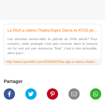
La DGA a retenu Thales/Sopra Steria et ATOS pour le traitement massif des données du ministère des Armées
Les données seront-elles le pétrole du XXIe siècle? Pour
certains, cette analogie n'est pas correcte dans la mesure
où l'or noir est une ressource "finie", c'est à dire tarissable,
alors que l...
http://www.opex360.com/2019/05/25/la-dga-a-retenu-thales-sopra-steria-et-atos-pour-le-traitement-massif-des-donnees-du-ministere-des-armees/
Partager