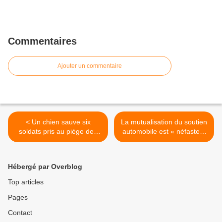
Commentaires
Ajouter un commentaire
< Un chien sauve six
La mutualisation du soutien
soldats pris au piège des
automobile est « néfaste »
Djihadistes
pour l’efficacité
opérationnelle des
gendarmes mobiles >
Hébergé par Overblog
Top articles
Pages
Contact