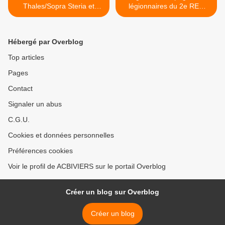
Thales/Sopra Steria et
légionnaires du 2e REG
ATOS pour le traitement
marquent l'anniversaire du
massif des données du
régiment >
ministère des Armées
Hébergé par Overblog
Top articles
Pages
Contact
Signaler un abus
C.G.U.
Cookies et données personnelles
Préférences cookies
Voir le profil de ACBIVIERS sur le portail Overblog
Créer un blog sur Overblog
Créer un blog