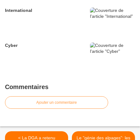
International
Cyber
Commentaires
Ajouter un commentaire
< La DGA a retenu
Le "génie des alpages": les