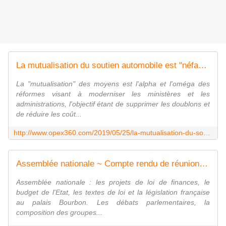
La mutualisation du soutien automobile est "néfaste" pour l'efficacité opérationnelle des gendarmes mobiles
La "mutualisation" des moyens est l'alpha et l'oméga des
réformes visant à moderniser les ministères et les
administrations, l'objectif étant de supprimer les doublons et
de réduire les coût...
http://www.opex360.com/2019/05/25/la-mutualisation-du-soutien-automobile-est-nefaste-pour-lefficacite-operationnelle-des-gendarmes-mobiles/
Assemblée nationale ~ Compte rendu de réunion de la commission d'enquête sur la situation, les missions et les moyens des forces de sécurité, qu'il s'agisse de la police nationale, de la gendarmerie ou de la police municipale
Assemblée nationale : les projets de loi de finances, le
budget de l'Etat, les textes de loi et la législation française
au palais Bourbon. Les débats parlementaires, la
composition des groupes...