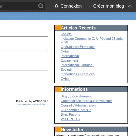
Connexion
+
Créer mon blog
Articles Récents
Société
Invitation Cérémonie C. A. Pégoud 23 août
2026
Opérations / Exercices
Cyber
International
Equipement
International (Ukraine)
Société
Opérations / Exercices
Cyber
Informations
Blog , mode d'emploi
Comment s'inscrire à la Newsletter
Published by ACBIVIERS
commenter cet article
…
Conseil d'Administration
Qui sommes-nous ?
Sites Favoris
Vos DROITS
Newsletter
Abonnez-vous pour être averti des nouveaux