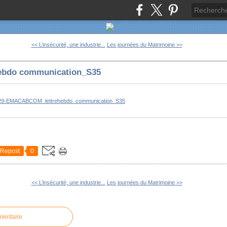
<< L’insécurité, une industrie...
Les journées du Matrimoine >>
ebdo communication_S35
29-EMACABCOM_lettrehebdo_communication_S35
Repost
0
<< L’insécurité, une industrie...
Les journées du Matrimoine >>
mentaire