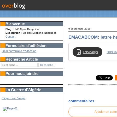
Bienvenue
6 septembre 2019
Blog
: UNC Alpes Dauphiné
Description
: Vie des Sections rattachées
EMACABCOM: lettre h
Contact
Formulaire d'adhésion
2020: formulaire d'adhésion
Télécharger
201908
Recherche Article
Pour nous joindre
La Guerre d'Algérie
Cliquez sur l'image
commentaires
Ajouter un com