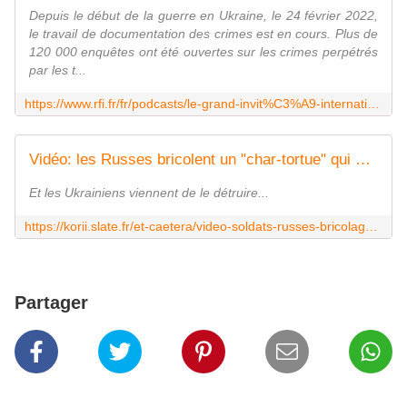
Depuis le début de la guerre en Ukraine, le 24 février 2022,
le travail de documentation des crimes est en cours. Plus de
120 000 enquêtes ont été ouvertes sur les crimes perpétrés
par les t...
https://www.rfi.fr/fr/podcasts/le-grand-invit%C3%A9-international/20240410-crimes-de-guerre-en-ukraine-la-priorit%C3%A9-est-de-juger-ceux-commis-contre-la-population
Vidéo: les Russes bricolent un "char-tortue" qui ne ressemble à rien
Et les Ukrainiens viennent de le détruire...
https://korii.slate.fr/et-caetera/video-soldats-russes-bricolage-char-tortue-ressemble-rien-blindes-protection-defense-drones-cages-guerre-ukraine
Partager