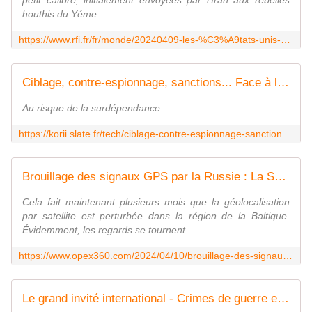
petit calibre, initialement envoyées par l'Iran aux rebelles
houthis du Yéme...
https://www.rfi.fr/fr/monde/20240409-les-%C3%A9tats-unis-ont-transf%C3%A9r%C3%A9-%C3%A0-l-ukraine-des-armes-iraniennes-destin%C3%A9es-aux-houthis
Ciblage, contre-espionnage, sanctions... Face à la Russie, l'Ukraine utilise l'IA tous azimuts
Au risque de la surdépendance.
https://korii.slate.fr/tech/ciblage-contre-espionnage-sanctions-russie-ukraine-utilisation-ia-intelligence-artificielle-guerre-renseignement-osint-analyse-donnees-algorithmes-big-data
Brouillage des signaux GPS par la Russie : La Suède voudrait une présence accrue de l'Otan en mer Baltique - Zone Militaire
Cela fait maintenant plusieurs mois que la géolocalisation
par satellite est perturbée dans la région de la Baltique.
Évidemment, les regards se tournent
https://www.opex360.com/2024/04/10/brouillage-des-signaux-gps-par-la-russie-la-suede-voudrait-une-presence-accrue-de-lotan-en-mer-baltique/
Le grand invité international - Crimes de guerre en Ukraine: la priorité est de juger ceux "commis contre la population"