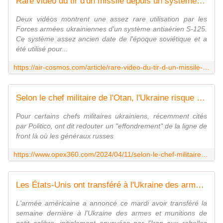
Rare vidéo du tir d'un missile depuis un système antiaérien S-125 ukrainien
Deux vidéos montrent une assez rare utilisation par les
Forces armées ukrainiennes d'un système antiaérien S-125.
Ce système assez ancien date de l'époque soviétique et a
été utilisé pour...
https://air-cosmos.com/article/rare-video-du-tir-d-un-missile-depuis-un-systeme-antiaerien-s-125-ukrainien-68702
Selon le chef militaire de l'Otan, l'Ukraine risque de manquer de munitions "dans un délai relativement court" - Zone Militaire
Pour certains chefs militaires ukrainiens, récemment cités
par Politico, ont dit redouter un "effondrement" de la ligne de
front là où les généraux russes
https://www.opex360.com/2024/04/11/selon-le-chef-militaire-de-lotan-lukraine-risque-de-manquer-de-munitions-dans-un-delai-relativement-court/
Les États-Unis ont transféré à l'Ukraine des armes iraniennes destinées aux Houthis
L'armée américaine a annoncé ce mardi avoir transféré la
semaine dernière à l'Ukraine des armes et munitions de