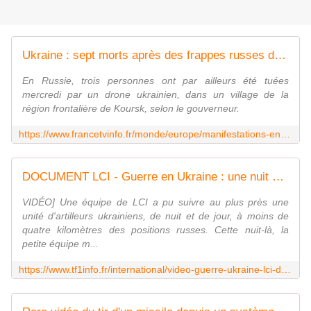
Ukraine : sept morts après des frappes russes dans les régions de Kharkiv et d'Odessa, deux sites énergétiques touchés
En Russie, trois personnes ont par ailleurs été tuées
mercredi par un drone ukrainien, dans un village de la
région frontalière de Koursk, selon le gouverneur.
https://www.francetvinfo.fr/monde/europe/manifestations-en-ukraine/ukraine-sept-morts-dans-des-frappes-russes-dans-les-regions-de-kharkiv-et-d-odessa-deux-sites-energetiques-touches_6478892.html
DOCUMENT LCI - Guerre en Ukraine : une nuit sur la ligne de front avec une unité d'artilleurs | TF1 INFO
VIDÉO] Une équipe de LCI a pu suivre au plus près une
unité d'artilleurs ukrainiens, de nuit et de jour, à moins de
quatre kilomètres des positions russes. Cette nuit-là, la
petite équipe m...
https://www.tf1info.fr/international/video-guerre-ukraine-lci-document-reportage-une-nuit-sur-la-ligne-de-front-avec-une-unite-d-artilleurs-de-la-brigade-azov-2295049.html