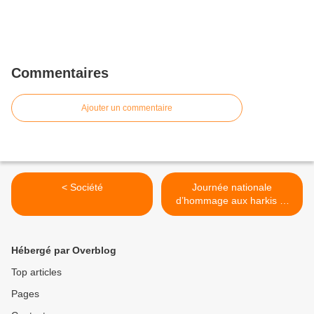
Commentaires
Ajouter un commentaire
< Société
Journée nationale
d’hommage aux harkis et
autres membres des
formations supplétives, 25
septembre 2024 à Roybon
Hébergé par Overblog
>
Top articles
Pages