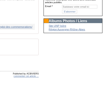
articles publiés.
Email
Albums Photos / Liens
Site UNP Isère
emploi-des-commemorations/
Région Auvergne-Rhône-Alpes
Published by ACBIVIERS
commenter cet article
…