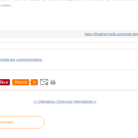
de Défen...
https://theatrum-belli.com/mode-d
emploi des commémorations
Repost
0
<< Opérations / Exercices
International >>
mentaire