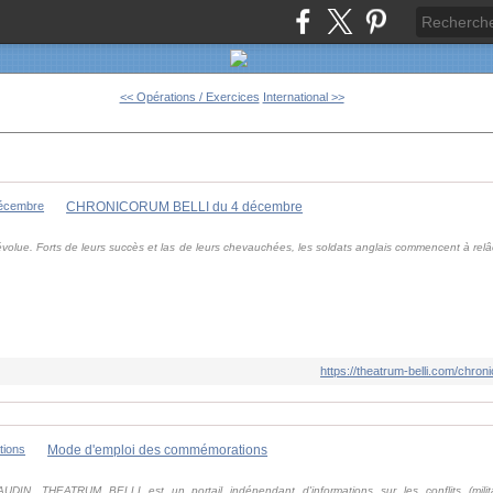
<< Opérations / Exercices
International >>
CHRONICORUM BELLI du 4 décembre
volue. Forts de leurs succès et las de leurs chevauchées, les soldats anglais commencent à relâc
https://theatrum-belli.com/chro
Mode d'emploi des commémorations
N, THEATRUM BELLI est un portail indépendant d'informations sur les conflits (militai