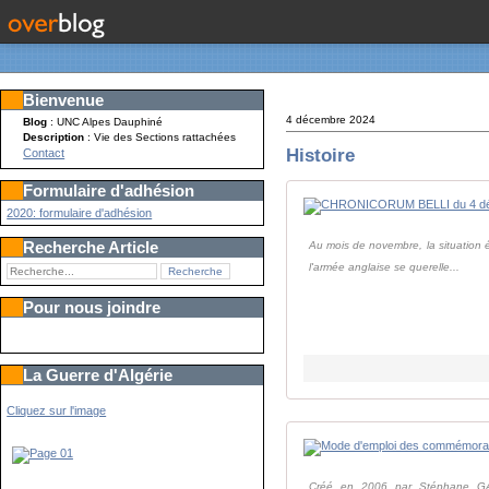
Bienvenue
4 décembre 2024
Blog
: UNC Alpes Dauphiné
Description
: Vie des Sections rattachées
Histoire
Contact
Formulaire d'adhésion
2020: formulaire d'adhésion
Recherche Article
Au mois de novembre, la situation é
l'armée anglaise se querelle...
Pour nous joindre
La Guerre d'Algérie
Cliquez sur l'image
Créé en 2006 par Stéphane GAUDI