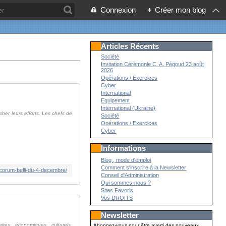
Connexion
+
Créer mon blog
Articles Récents
Société
Invitation Cérémonie C. A. Pégoud 23 août
2026
Opérations / Exercices
Cyber
International
Equipement
International (Ukraine)
her leurs efforts. Les chefs de
Société
Opérations / Exercices
Cyber
Informations
Blog , mode d'emploi
Comment s'inscrire à la Newsletter
nicorum-belli-du-4-decembre/
Conseil d'Administration
Qui sommes-nous ?
Sites Favoris
Vos DROITS
Newsletter
res, économiques, culturels,
Abonnez-vous pour être averti des nouveaux