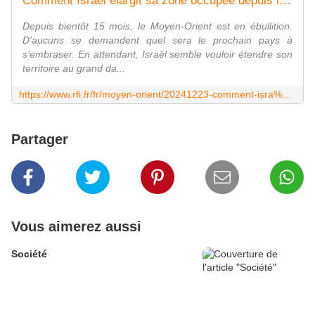
Comment Israël élargit sa zone occupée depuis le 7-Octobre et grignote du territoire syrien
Depuis bientôt 15 mois, le Moyen-Orient est en ébullition.
D'aucuns se demandent quel sera le prochain pays à
s'embraser. En attendant, Israël semble vouloir étendre son
territoire au grand da...
https://www.rfi.fr/fr/moyen-orient/20241223-comment-isra%C3%ABl-%C3%A9largit-sa-zone-occup%C3%A9e-depuis-le-7-octobre-et-grignote-du-territoire-syrien
Partager
Vous aimerez aussi
Société