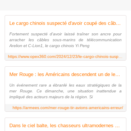
Le cargo chinois suspecté d'avoir coupé des câbles sous-marins est en route vers les eaux françaises ou britanniques - Zone Militaire
Fortement suspecté d'avoir laissé traîner son ancre pour
arracher les câbles sous-marins de télécommunication
Arelion et C-Lion1, le cargo chinois Yi Peng
https://www.opex360.com/2024/12/23/le-cargo-chinois-suspecte-davoir-coupe-des-cables-sous-marins-est-en-route-vers-les-eaux-francaises-ou-britanniques/
Mer Rouge : les Américains descendent un de leurs avions
Un événement rare a ébranlé les eaux stratégiques de la
mer Rouge. Ce dimanche, une situation inattendue a
impliqué des acteurs majeurs de la région. Si
https://armees.com/mer-rouge-tir-avions-americains-erreur/
Dans le ciel balte, les chasseurs ultramodernes de l'Otan pour dissuader la Russie