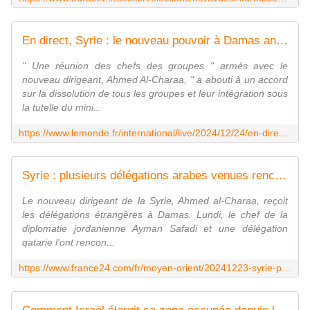
En direct, Syrie : le nouveau pouvoir à Damas annonce " un accord sur la dissolution de tous les groupes armés et leur intégration sous la tutelle du ministère de la défense "
" Une réunion des chefs des groupes " armés avec le
nouveau dirigeant, Ahmed Al-Charaa, " a abouti à un accord
sur la dissolution de tous les groupes et leur intégration sous
la tutelle du mini...
https://www.lemonde.fr/international/live/2024/12/24/en-direct-syrie-le-nouveau-pouvoir-a-damas-annonce-un-accord-sur-la-dissolution-de-tous-les-groupes-armes-et-leur-integration-sous-la-tutelle-du-ministere-de-la-defense_6454724_3210.html
Syrie : plusieurs délégations arabes venues rencontrer le nouveau dirigeant à Damas
Le nouveau dirigeant de la Syrie, Ahmed al-Charaa, reçoit
les délégations étrangères à Damas. Lundi, le chef de la
diplomatie jordanienne Ayman Safadi et une délégation
qatarie l'ont rencon...
https://www.france24.com/fr/moyen-orient/20241223-syrie-plusieurs-d%C3%A9l%C3%A9gations-arabes-venues-rencontrer-le-nouveau-dirigeant-%C3%A0-damas