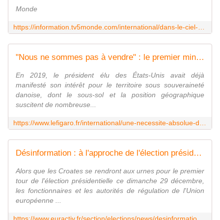
Monde
https://information.tv5monde.com/international/dans-le-ciel-balte-les-chasseurs-ultramodernes-de-lotan-pour-dissuader-la-russie
"Nous ne sommes pas à vendre" : le premier ministre du Groenland répond à Donald Trump qui souhaite prendre le "contrôle" du territoire
En 2019, le président élu des États-Unis avait déjà
manifesté son intérêt pour le territoire sous souveraineté
danoise, dont le sous-sol et la position géographique
suscitent de nombreuse...
https://www.lefigaro.fr/international/une-necessite-absolue-donald-trump-reitere-son-souhait-de-prendre-le-controle-du-groenland-20241223
Désinformation : à l'approche de l'élection présidentielle en Croatie, les autorités et les réseaux sociaux en alerte
Alors que les Croates se rendront aux urnes pour le premier
tour de l'élection présidentielle ce dimanche 29 décembre,
les fonctionnaires et les autorités de régulation de l'Union
européenne ...
https://www.euractiv.fr/section/elections/news/desinformation-a-lapproche-de-lelection-presidentielle-en-croatie-les-autorites-et-les-reseaux-sociaux-en-alerte/