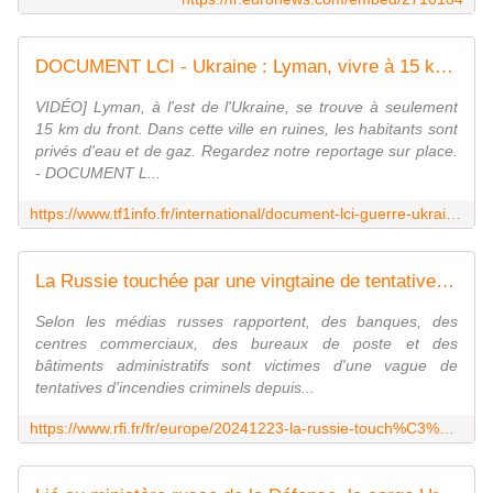
DOCUMENT LCI - Ukraine : Lyman, vivre à 15 km du front | TF1 INFO
VIDÉO] Lyman, à l'est de l'Ukraine, se trouve à seulement
15 km du front. Dans cette ville en ruines, les habitants sont
privés d'eau et de gaz. Regardez notre reportage sur place.
- DOCUMENT L...
https://www.tf1info.fr/international/document-lci-guerre-ukraine-lyman-vivre-a-15-km-du-front-2341018.html
La Russie touchée par une vingtaine de tentatives d'incendies criminels, Moscou accuse l'Ukraine
Selon les médias russes rapportent, des banques, des
centres commerciaux, des bureaux de poste et des
bâtiments administratifs sont victimes d'une vague de
tentatives d'incendies criminels depuis...
https://www.rfi.fr/fr/europe/20241223-la-russie-touch%C3%A9e-par-une-vingtaine-de-tentatives-d-incendies-criminels-moscou-accuse-l-ukraine