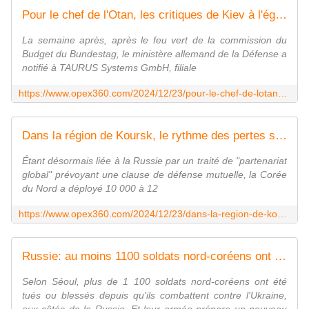
Pour le chef de l'Otan, les critiques de Kiev à l'égard de Berlin pour son refus de livrer des missiles Taurus sont "injustes" - Zone Militaire
La semaine après, après le feu vert de la commission du
Budget du Bundestag, le ministère allemand de la Défense a
notifié à TAURUS Systems GmbH, filiale
https://www.opex360.com/2024/12/23/pour-le-chef-de-lotan-les-critiques-de-kiev-a-legard-de-berlin-pour-son-refus-de-livrer-des-missiles-taurus-sont-injustes/
Dans la région de Koursk, le rythme des pertes subies par les soldats nord-coréens s'accélère - Zone Militaire
Étant désormais liée à la Russie par un traité de "partenariat
global" prévoyant une clause de défense mutuelle, la Corée
du Nord a déployé 10 000 à 12
https://www.opex360.com/2024/12/23/dans-la-region-de-koursk-le-rythme-des-pertes-subies-par-les-soldats-nord-coreens-saccelere/
Russie: au moins 1100 soldats nord-coréens ont été tués ou blessés face aux Ukrainiens, affirme Séoul
Selon Séoul, plus de 1 100 soldats nord-coréens ont été
tués ou blessés depuis qu'ils combattent contre l'Ukraine,