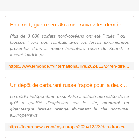
En direct, guerre en Ukraine : suivez les dernières informations
Plus de 3 000 soldats nord-coréens ont été " tués " ou "
blessés " lors des combats avec les forces ukrainiennes
présentes dans la région frontalière russe de Koursk, a
assuré lundi le pr...
https://www.lemonde.fr/international/live/2024/12/24/en-direct-guerre-en-ukraine-suivez-les-dernieres-informations_6461877_3210.html
Un dépôt de carburant russe frappé pour la deuxième fois en un mois
Le média indépendant russe Astra a diffusé une vidéo de ce
qu'il a qualifié d'explosion sur le site, montrant un
gigantesque brasier orange illuminant le ciel nocturne.
#EuropeNews
https://fr.euronews.com/my-europe/2024/12/23/des-drones-ukrainiens-frappent-le-terminal-petrolier-russe-de-stalnoi-kon-pour-la-deuxieme