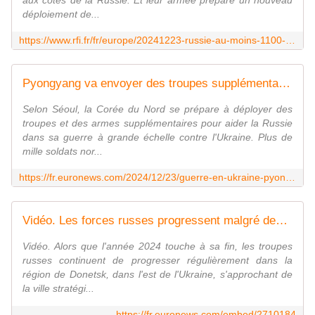
aux côtés de la Russie. Et leur armée prépare un nouveau
déploiement de...
https://www.rfi.fr/fr/europe/20241223-russie-au-moins-1100-les-soldats-nord-cor%C3%A9ens-ont-%C3%A9t%C3%A9-tu%C3%A9s-ou-bless%C3%A9s-face-aux-ukrainiens-affirme-s%C3%A9oul
Pyongyang va envoyer des troupes supplémentaires pour aider la Russie
Selon Séoul, la Corée du Nord se prépare à déployer des
troupes et des armes supplémentaires pour aider la Russie
dans sa guerre à grande échelle contre l'Ukraine. Plus de
mille soldats nor...
https://fr.euronews.com/2024/12/23/guerre-en-ukraine-pyongyang-prepare-un-nouvel-envoi-de-soldats
Vidéo. Les forces russes progressent malgré des pertes record dans la région ukrainienne de Donetsk
Vidéo. Alors que l'année 2024 touche à sa fin, les troupes
russes continuent de progresser régulièrement dans la
région de Donetsk, dans l'est de l'Ukraine, s'approchant de
la ville stratégi...
https://fr.euronews.com/embed/2710184