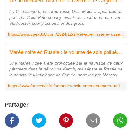
Lié au ministère russe de la Défense, le cargo Ursa Major a coulé en Méditerranée - Zone Militaire
Le 11 décembre, le cargo russe Ursa Major a appareillé du
port de Saint-Pétersbourg avant de mettre le cap vers
Vladivostok pour y acheminer des grues
https://www.opex360.com/2024/12/24/lie-au-ministere-russe-de-la-defense-le-cargo-ursa-major-a-coule-en-mediterranee/
Marée noire en Russie : le volume de sols pollués pourrait atteindre 200 000 tonnes
Une marée noire a été provoquée par le naufrage de deux
pétroliers dans le détroit de Kertch, qui sépare la Russie de
la péninsule ukrainienne de Crimée, annexée par Moscou.
https://www.francetvinfo.fr/monde/environnement/maree-noire-en-russie-le-volume-de-sols-pollues-pourrait-atteindre-200-000-tonnes_6972704.html
Partager