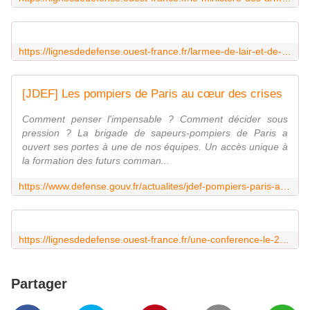
https://lignesdedefense.ouest-france.fr/larmee-de-lair-et-de-lespace-au-secours-de-deux-jeunes-pilotes-avec-les-equipages-rafale-et-fennec/
[JDEF] Les pompiers de Paris au cœur des crises
Comment penser l'impensable ? Comment décider sous
pression ? La brigade de sapeurs-pompiers de Paris a
ouvert ses portes à une de nos équipes. Un accès unique à
la formation des futurs comman...
https://www.defense.gouv.fr/actualites/jdef-pompiers-paris-au-coeur-crises
https://lignesdedefense.ouest-france.fr/une-conference-le-25-janvier-sur-la-nouvelle-brigade-du-genie-dangers/
Partager