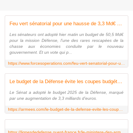
Feu vert sénatorial pour une hausse de 3,3 Md€ des dépenses militaires - FOB - Forces Operations Blog
Les sénateurs ont adopté hier matin un budget de 50,5 Md€
pour la mission Défense, l'une des rares rescapées de la
chasse aux économies conduite par le nouveau
gouvernement. Et un vote qui p...
https://www.forcesoperations.com/feu-vert-senatorial-pour-une-hausse-de-33-mde-des-depenses-militaires/
Le budget de la Défense évite les coupes budgétaires
Le Sénat a adopté le budget 2025 de la Défense, marqué
par une augmentation de 3,3 milliards d'euros.
https://armees.com/le-budget-de-la-defense-evite-les-coupes-budgetaires/
https://lignesdedefense.ouest-france.fr/le-ministere-des-armees-a-passe-un-marche-de-700-millions-pour-le-transport-aerien-de-fret-et-de-passagers-a-5-societes/