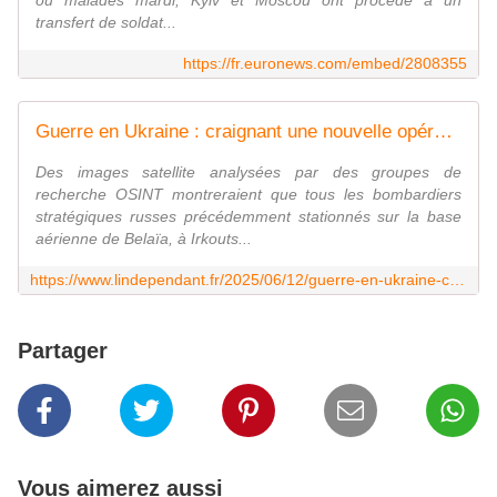
ou malades mardi, Kyiv et Moscou ont procédé à un
transfert de soldat...
https://fr.euronews.com/embed/2808355
Guerre en Ukraine : craignant une nouvelle opération "Toile d'araignée", la Russie déplace tous ses bombardiers stratégiques Tu-160, Tu-22M3 et Tu-95MS vers des bases plus éloignées du front
Des images satellite analysées par des groupes de
recherche OSINT montreraient que tous les bombardiers
stratégiques russes précédemment stationnés sur la base
aérienne de Belaïa, à Irkouts...
https://www.lindependant.fr/2025/06/12/guerre-en-ukraine-craignant-une-nouvelle-operation-toile-daraignee-la-russie-deplace-tous-ses-bombardiers-strategiques-tu-160-tu-22m3-et-tu-95ms-vers-12757432.php
Partager
Vous aimerez aussi