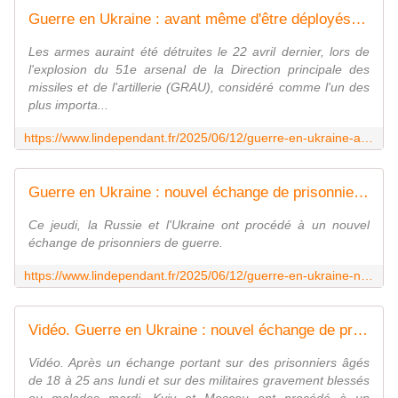
Guerre en Ukraine : avant même d'être déployés sur le front, les nouveaux lance-roquettes fournis par la Corée du Nord à la Russie détruits
Les armes auraint été détruites le 22 avril dernier, lors de
l'explosion du 51e arsenal de la Direction principale des
missiles et de l'artillerie (GRAU), considéré comme l'un des
plus importa...
https://www.lindependant.fr/2025/06/12/guerre-en-ukraine-avant-meme-detre-deployes-sur-le-front-les-nouveaux-lance-roquettes-fournis-par-la-coree-du-nord-a-la-russie-detruits-12756781.php
Guerre en Ukraine : nouvel échange de prisonniers entre Kyiv et Moscou, des soldats "détenus depuis les premiers jours" enfin libérés
Ce jeudi, la Russie et l'Ukraine ont procédé à un nouvel
échange de prisonniers de guerre.
https://www.lindependant.fr/2025/06/12/guerre-en-ukraine-nouvel-echange-de-prisonniers-entre-kyiv-et-moscou-des-soldats-detenus-depuis-les-premiers-jours-enfin-liberes-12757734.php
Vidéo. Guerre en Ukraine : nouvel échange de prisonniers dans le cadre de l'accord d'Istanbul
Vidéo. Après un échange portant sur des prisonniers âgés
de 18 à 25 ans lundi et sur des militaires gravement blessés