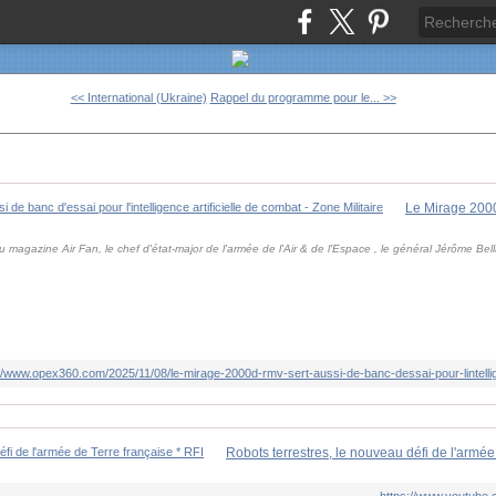
<< International (Ukraine)
Rappel du programme pour le... >>
magazine Air Fan, le chef d'état-major de l'armée de l'Air & de l'Espace , le général Jérôme Bella
//www.opex360.com/2025/11/08/le-mirage-2000d-rmv-sert-aussi-de-banc-dessai-pour-lintellige
Robots terrestres, le nouveau défi de l'armée
https://www.youtub