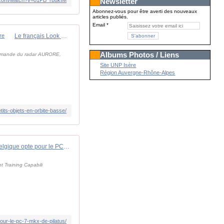
Newsletter
Abonnez-vous pour être averti des nouveaux
articles publiés.
Email
Le français Look Up Space va mettre en service un radar innovant pour suivre les petits objets en orbite basse - Zone Militaire
Albums Photos / Liens
 commande du radar AURORE,
Site UNP Isère
Région Auvergne-Rhône-Alpes
its-objets-en-orbite-basse/
Après la France et les Pays-Bas, la Belgique opte pour le PC-7 MKX de Pilatus
t Training Capabili
pour-le-pc-7-mkx-de-pilatus/