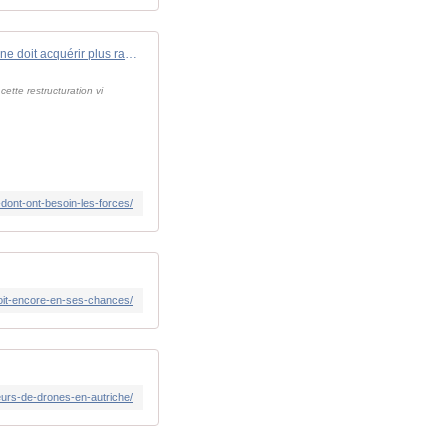
Le Pentagone doit acquérir plus rapidement et à coûts maîtrisés les équipements dont ont besoin les forces
ette restructuration vi
-dont-ont-besoin-les-forces/
oit-encore-en-ses-chances/
eurs-de-drones-en-autriche/