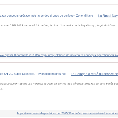
rmement DSEI 2025, organisé à Londres, le chef d'état-major de la Royal Navy , le général Gwyn 
/www.opex360.com/2025/11/08/la-royal-navy-elabore-de-nouveaux-concepts-operationnels-a
bituellement quand les Polonais retirent du service des aéronefs militaires ce sont plutôt des
n...
https://www.avionslegendaires.net/2025/11/actu/la-pologne-a-retire-du-service