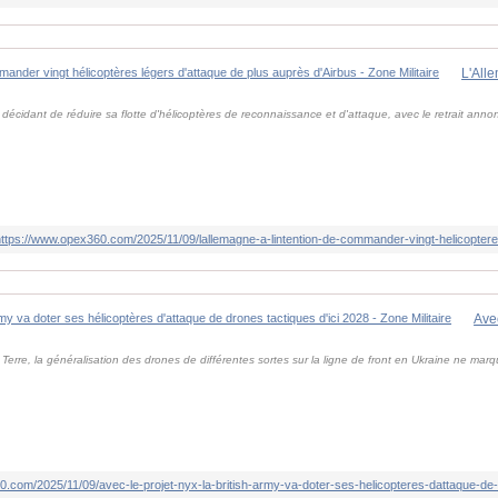
écidant de réduire sa flotte d'hélicoptères de reconnaissance et d'attaque, avec le retrait a
https://www.opex360.com/2025/11/09/lallemagne-a-lintention-de-commander-vingt-helicopter
 Terre, la généralisation des drones de différentes sortes sur la ligne de front en Ukraine ne mar
0.com/2025/11/09/avec-le-projet-nyx-la-british-army-va-doter-ses-helicopteres-dattaque-de-