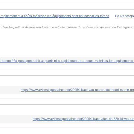
, Pete Hegseth, a dévoilé vendredi une refonte majeure du système d'acquisition du Pentagone, c
t-france.fr/le-pentagone-doit-acquerir-plus-rapidement-et-a-couts-maitrises-les-equipements
https://www.avionslegendaires.net/2025/11/actu/au-maroc-lockheed-martin-cr
https://www.avionslegendaires.net/2025/11/actu/des-oh-58b-kiowa-tu