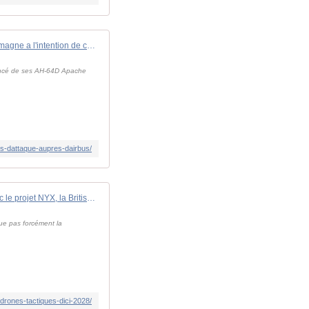
L'Allemagne a l'intention de commander vingt hélicoptères légers d'attaque de plus auprès d'Airbus - Zone Militaire
nnoncé de ses AH-64D Apache
es-dattaque-aupres-dairbus/
Avec le projet NYX, la British Army va doter ses hélicoptères d'attaque de drones tactiques d'ici 2028 - Zone Militaire
que pas forcément la
drones-tactiques-dici-2028/