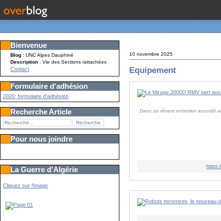
Bienvenue
10 novembre 2025
Blog
: UNC Alpes Dauphiné
Description
: Vie des Sections rattachées
Equipement
Contact
Formulaire d'adhésion
2020: formulaire d'adhésion
Recherche Article
Dans un récent entretien accordé au 
Pour nous joindre
https:
La Guerre d'Algérie
Cliquez sur l'image