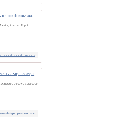
La Royal Navy élabore de nouveaux concepts opérationnels avec des drones de surface - Zone Militaire
Jenkins, issu des Royal
vec-des-drones-de-surface/
La Pologne a retiré du service ses SH-2G Super Seasprite. - avionslegendaires.net
 machines d'origine soviétique
-ses-sh-2g-super-seasprite/