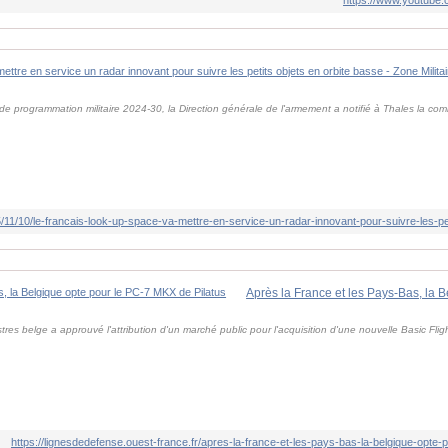
 de programmation militaire 2024-30, la Direction générale de l'armement a notifié à Thales la
1/10/le-francais-look-up-space-va-mettre-en-service-un-radar-innovant-pour-suivre-les-pet
res belge a approuvé l'attribution d'un marché public pour l'acquisition d'une nouvelle Basic Fligh
https://lignesdedefense.ouest-france.fr/apres-la-france-et-les-pays-bas-la-belgique-opte-