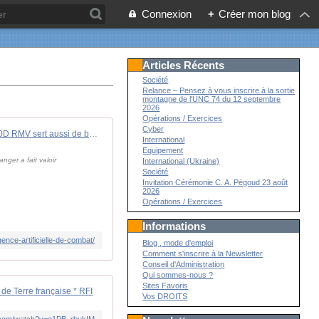
Connexion
+
Créer mon blog
Articles Récents
Société
Relance – Pensez à vous inscrire à la sortie
montagne de l'UNC 74 du 12 septembre
2026
Opérations / Exercices
Cyber
Le Mirage 2000D RMV sert aussi de banc d'essai pour l'intelligence artificielle de combat - Zone Militaire
International
Equipement
nger a fait valoir
International (Ukraine)
Société
Invitation Cérémonie C. A. Pégoud 23 août
2026
Opérations / Exercices
Informations
nce-artificielle-de-combat/
Blog , mode d'emploi
Comment s'inscrire à la Newsletter
Conseil d'Administration
Qui sommes-nous ?
Sites Favoris
 de Terre française * RFI
Vos DROITS
e.com/watch?v=o1PB_rbukIM