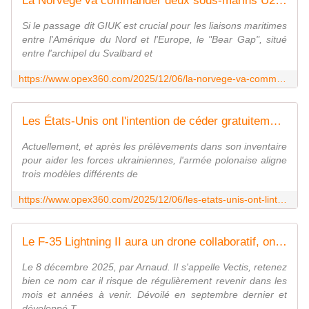
La Norvège va commander deux sous-marins U212CD de plus et acquérir des missiles d'une portée de 500 km - Zone Militaire
Si le passage dit GIUK est crucial pour les liaisons maritimes
entre l'Amérique du Nord et l'Europe, le "Bear Gap", situé
entre l'archipel du Svalbard et
https://www.opex360.com/2025/12/06/la-norvege-va-commander-deux-sous-marins-u212cd-de-plus-et-acquerir-des-missiles-dune-portee-de-500-km/
Les États-Unis ont l'intention de céder gratuitement 250 blindés Stryker à la Pologne - Zone Militaire
Actuellement, et après les prélèvements dans son inventaire
pour aider les forces ukrainiennes, l'armée polonaise aligne
trois modèles différents de
https://www.opex360.com/2025/12/06/les-etats-unis-ont-lintention-de-ceder-gratuitement-250-blindes-stryker-a-la-pologne/
Le F-35 Lightning II aura un drone collaboratif, on en sait un peu plus sur lui. - avionslegendaires.net
Le 8 décembre 2025, par Arnaud. Il s'appelle Vectis, retenez
bien ce nom car il risque de régulièrement revenir dans les
mois et années à venir. Dévoilé en septembre dernier et
développé T...