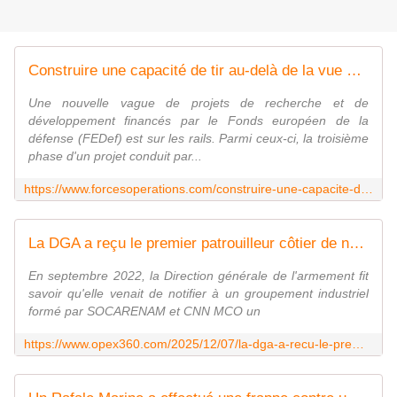
Construire une capacité de tir au-delà de la vue directe entre européens, acte III - FOB - Forces Operations Blog
Une nouvelle vague de projets de recherche et de
développement financés par le Fonds européen de la
défense (FEDef) est sur les rails. Parmi ceux-ci, la troisième
phase d'un projet conduit par...
https://www.forcesoperations.com/construire-une-capacite-de-tir-au-dela-de-la-vue-directe-entre-europeens-acte-iii/
La DGA a reçu le premier patrouilleur côtier de nouvelle génération destiné à la Gendarmerie - Zone Militaire
En septembre 2022, la Direction générale de l'armement fit
savoir qu'elle venait de notifier à un groupement industriel
formé par SOCARENAM et CNN MCO un
https://www.opex360.com/2025/12/07/la-dga-a-recu-le-premier-patrouilleur-cotier-de-nouvelle-generation-destine-a-la-gendarmerie/