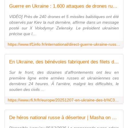
Guerre en Ukraine : 1.600 attaques de drones russes recensées par Kiev sur le pays en une semaine | TF1 INFO
VIDÉO] Près de 240 drones et 5 missiles balistiques ont été
observés par Kiev la nuit dernière, affirme dans un message
posté sur X Volodymyr Zelensky. Le président ukrainien
précise que l...
https://www.tf1info.fr/international/direct-guerre-ukraine-russie-de-nouvelles-discussions-americano-ukrainiennes-attendues-en-floride-steve-witkoff-jared-kushner-et-vladimir-poutine-aujourd-hui-les-dernieres-informations-de-ce-vendredi-5-decembre-2025-2410913.html
En Ukraine, des bénévoles fabriquent des filets de camouflage pour les snipers
Sur le front, des dizaines d'affrontements ont lieu en
première ligne entre armées russes et ukrainiennes ces
dernières 24 heures. À l'arrière, malgré les difficultés, le
soutien des civils ...
https://www.rfi.fr/fr/europe/20251207-en-ukraine-des-b%C3%A9n%C3%A9voles-fabriquent-des-filets-de-camouflage-pour-les-snipers
De héros national russe à déserteur | Masha on Russia | ARTE