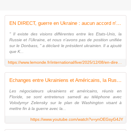
EN DIRECT, guerre en Ukraine : aucun accord n'a pour l'instant été conclu concernant le Donbass dans le cadre des négociations avec les Etats-Unis, affirme Volodymyr Zelensky
" Il existe des visions différentes entre les Etats-Unis, la
Russie et l'Ukraine, et nous n'avons pas de position unifiée
sur le Donbass, " a déclaré le président ukrainien. Il a ajouté
que K...
https://www.lemonde.fr/international/live/2025/12/08/en-direct-guerre-en-ukraine-aucun-accord-n-a-pour-l-instant-ete-conclu-concernant-le-donbass-dans-le-cadre-des-negociations-avec-les-etats-unis-affirme-volodymyr-zelensky_6656313_3210.html
Echanges entre Ukrainiens et Américains, la Russie poursuit ses bombardements * FRANCE 24
Les négociateurs ukrainiens et américains, réunis en
Floride, se sont entretenus samedi au téléphone avec
Volodymyr Zelensky sur le plan de Washington visant à
mettre fin à la guerre avec la...
https://www.youtube.com/watch?v=ynOEGsyG4JY