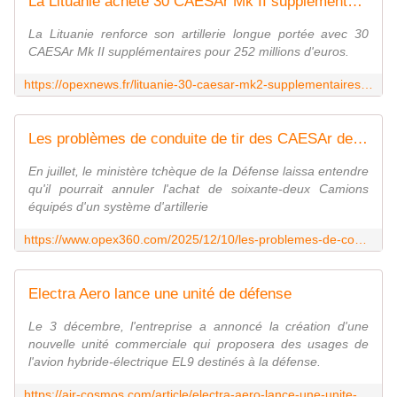
La Lituanie achète 30 CAESAr Mk II supplémentaires - OpexNews
La Lituanie renforce son artillerie longue portée avec 30
CAESAr Mk II supplémentaires pour 252 millions d'euros.
https://opexnews.fr/lituanie-30-caesar-mk2-supplementaires-france/
Les problèmes de conduite de tir des CAESAr destinés à l'armée tchèque sont en bonne voie d'être réglés - Zone Militaire
En juillet, le ministère tchèque de la Défense laissa entendre
qu'il pourrait annuler l'achat de soixante-deux Camions
équipés d'un système d'artillerie
https://www.opex360.com/2025/12/10/les-problemes-de-conduite-de-tir-des-caesar-destines-a-larmee-tcheque-sont-en-bonne-voie-detre-regles/
Electra Aero lance une unité de défense
Le 3 décembre, l'entreprise a annoncé la création d'une
nouvelle unité commerciale qui proposera des usages de
l'avion hybride-électrique EL9 destinés à la défense.
https://air-cosmos.com/article/electra-aero-lance-une-unite-de-defense-70772