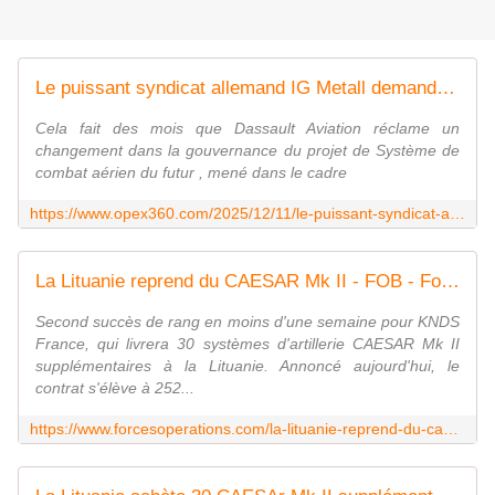
Le puissant syndicat allemand IG Metall demande d'exclure Dassault Aviation du projet SCAF - Zone Militaire
Cela fait des mois que Dassault Aviation réclame un
changement dans la gouvernance du projet de Système de
combat aérien du futur , mené dans le cadre
https://www.opex360.com/2025/12/11/le-puissant-syndicat-allemand-ig-metall-demande-dexclure-dassault-aviation-du-projet-scaf/
La Lituanie reprend du CAESAR Mk II - FOB - Forces Operations Blog
Second succès de rang en moins d'une semaine pour KNDS
France, qui livrera 30 systèmes d'artillerie CAESAR Mk II
supplémentaires à la Lituanie. Annoncé aujourd'hui, le
contrat s'élève à 252...
https://www.forcesoperations.com/la-lituanie-reprend-du-caesar-mk-ii/