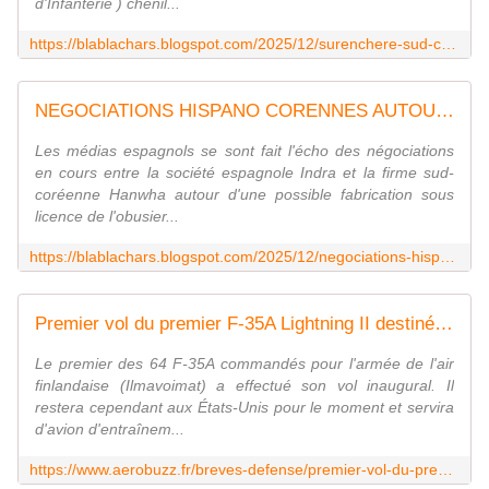
d'Infanterie ) chenil...
https://blablachars.blogspot.com/2025/12/surenchere-sud-coreenne-en-roumanie.html
NEGOCIATIONS HISPANO CORENNES AUTOUR DU K9
Les médias espagnols se sont fait l'écho des négociations
en cours entre la société espagnole Indra et la firme sud-
coréenne Hanwha autour d'une possible fabrication sous
licence de l'obusier...
https://blablachars.blogspot.com/2025/12/negociations-hispano-corennes-autour-du.html
Premier vol du premier F-35A Lightning II destiné à la Finlande - Aerobuzz
Le premier des 64 F-35A commandés pour l'armée de l'air
finlandaise (Ilmavoimat) a effectué son vol inaugural. Il
restera cependant aux États-Unis pour le moment et servira
d'avion d'entraînem...
https://www.aerobuzz.fr/breves-defense/premier-vol-du-premier-f-35a-lightning-ii-destine-a-la-finlande/