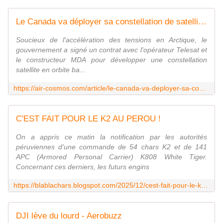
Le Canada va déployer sa constellation de satellites militaires de communication en orbite basse
Soucieux de l'accélération des tensions en Arctique, le
gouvernement a signé un contrat avec l'opérateur Telesat et
le constructeur MDA pour développer une constellation
satellite en orbite ba...
https://air-cosmos.com/article/le-canada-va-deployer-sa-constellation-de-satellites-militaires-de-communication-en-orbite-basse-70774
C'EST FAIT POUR LE K2 AU PEROU !
On a appris ce matin la notification par les autorités
péruviennes d'une commande de 54 chars K2 et de 141
APC (Armored Personal Carrier) K808 White Tiger.
Concernant ces derniers, les futurs engins
https://blablachars.blogspot.com/2025/12/cest-fait-pour-le-k2-au-perou.html
DJI lève du lourd - Aerobuzz