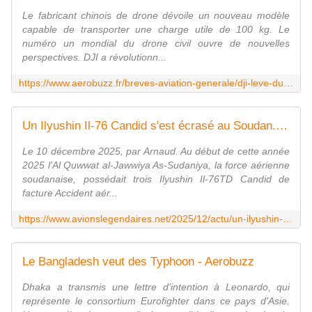
Le fabricant chinois de drone dévoile un nouveau modèle
capable de transporter une charge utile de 100 kg. Le
numéro un mondial du drone civil ouvre de nouvelles
perspectives. DJI a révolutionn...
https://www.aerobuzz.fr/breves-aviation-generale/dji-leve-du-lourd/
Un Ilyushin Il-76 Candid s'est écrasé au Soudan. - avionslegendaires.net
Le 10 décembre 2025, par Arnaud. Au début de cette année
2025 l'Al Quwwat al-Jawwiya As-Sudaniya, la force aérienne
soudanaise, possédait trois Ilyushin Il-76TD Candid de
facture Accident aér...
https://www.avionslegendaires.net/2025/12/actu/un-ilyushin-il-76-candid-sest-ecrase-au-soudan/
Le Bangladesh veut des Typhoon - Aerobuzz
Dhaka a transmis une lettre d'intention à Leonardo, qui
représente le consortium Eurofighter dans ce pays d'Asie.