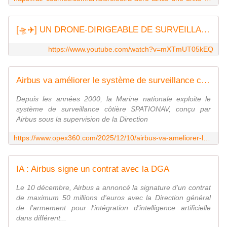
[🛸✈️] UN DRONE-DIRIGEABLE DE SURVEILLANCE, D'INSPECTION ET DE DÉTECTION DE GAZ ?
https://www.youtube.com/watch?v=mXTmUT05kEQ
Airbus va améliorer le système de surveillance côtière utilisé par la Marine nationale grâce à l'intelligence artificielle - Zone Militaire
Depuis les années 2000, la Marine nationale exploite le
système de surveillance côtière SPATIONAV, conçu par
Airbus sous la supervision de la Direction
https://www.opex360.com/2025/12/10/airbus-va-ameliorer-le-systeme-de-surveillance-cotiere-utilise-par-la-marine-nationale-grace-a-lintelligence-artificielle/
IA : Airbus signe un contrat avec la DGA
Le 10 décembre, Airbus a annoncé la signature d'un contrat
de maximum 50 millions d'euros avec la Direction général
de l'armement pour l'intégration d'intelligence artificielle
dans différent...