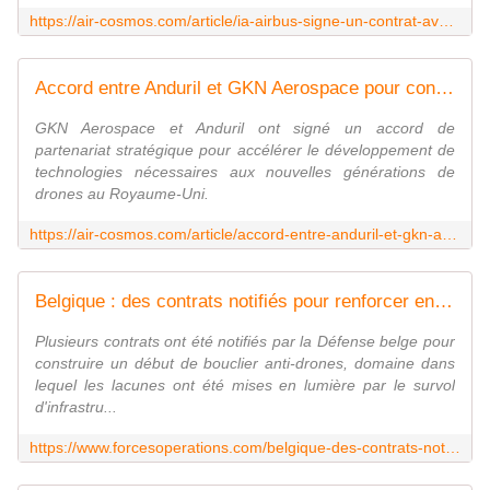
https://air-cosmos.com/article/ia-airbus-signe-un-contrat-avec-la-dga-70773
Accord entre Anduril et GKN Aerospace pour concevoir les prochains drones britanniques
GKN Aerospace et Anduril ont signé un accord de
partenariat stratégique pour accélérer le développement de
technologies nécessaires aux nouvelles générations de
drones au Royaume-Uni.
https://air-cosmos.com/article/accord-entre-anduril-et-gkn-aerospace-pour-concevoir-les-prochains-drones-britanniques-70769
Belgique : des contrats notifiés pour renforcer en urgence le bouclier anti-drones - FOB - Forces Operations Blog
Plusieurs contrats ont été notifiés par la Défense belge pour
construire un début de bouclier anti-drones, domaine dans
lequel les lacunes ont été mises en lumière par le survol
d'infrastru...
https://www.forcesoperations.com/belgique-des-contrats-notifies-pour-renforcer-en-urgence-le-bouclier-anti-drones/