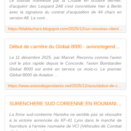
Le souhait manifesté par la Croatie en octobre dernier,
d'acquérir des Leopard 2A8 s'est concrétisée hier à Berlin
avec la signature du contrat d'acquisition de 44 chars en
version A8. Le cont...
https://blablachars.blogspot.com/2025/12/un-nouveau-client-pour-le-gros-felin.html
Début de carrière du Global 8000 - avionslegendaires.net
Le 11 décembre 2025, par Marcel. Reconnu comme l'avion
civil le plus rapide depuis le Concorde, l'avion Bombardier
Global 8000 est entré en service ce mois-ci. Le premier
Global 8000 de Aviation ...
https://www.avionslegendaires.net/2025/12/actu/debut-de-carriere-du-global-8000/
SURENCHERE SUD COREENNE EN ROUMANIE !
La firme sud-coréenne Hanwha ne semble pas se résoudre
à la victoire annoncée du KF-41 Lynx dans le marché de
fourniture à l'armée roumaine de VCI (Véhicules de Combat