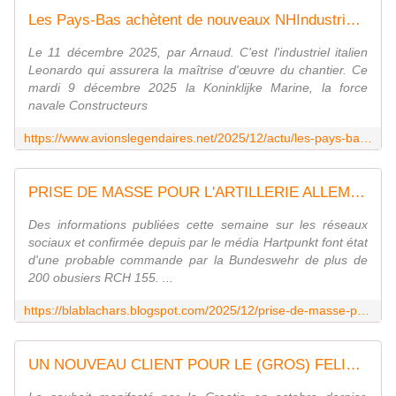
Les Pays-Bas achètent de nouveaux NHIndustries NH-90 NFH. - avionslegendaires.net
Le 11 décembre 2025, par Arnaud. C'est l'industriel italien
Leonardo qui assurera la maîtrise d'œuvre du chantier. Ce
mardi 9 décembre 2025 la Koninklijke Marine, la force
navale Constructeurs
https://www.avionslegendaires.net/2025/12/actu/les-pays-bas-achetent-de-nouveaux-nhindustries-nh-90-nfh/
PRISE DE MASSE POUR L'ARTILLERIE ALLEMANDE
Des informations publiées cette semaine sur les réseaux
sociaux et confirmée depuis par le média Hartpunkt font état
d'une probable commande par la Bundeswehr de plus de
200 obusiers RCH 155. ...
https://blablachars.blogspot.com/2025/12/prise-de-masse-pour-lartillerie.html
UN NOUVEAU CLIENT POUR LE (GROS) FELIN ALLEMAND