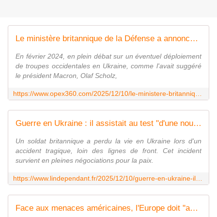
Le ministère britannique de la Défense a annoncé la mort de l'un de ses militaires en Ukraine - Zone Militaire
En février 2024, en plein débat sur un éventuel déploiement
de troupes occidentales en Ukraine, comme l'avait suggéré
le président Macron, Olaf Scholz,
https://www.opex360.com/2025/12/10/le-ministere-britannique-de-la-defense-a-annonce-la-mort-de-lun-de-ses-militaires-en-ukraine/
Guerre en Ukraine : il assistait au test "d'une nouvelle capacité défensive" ukrainienne... Un soldat britannique victime d'un tragique accident
Un soldat britannique a perdu la vie en Ukraine lors d'un
accident tragique, loin des lignes de front. Cet incident
survient en pleines négociations pour la paix.
https://www.lindependant.fr/2025/12/10/guerre-en-ukraine-il-assistait-au-test-dune-nouvelle-capacite-defensive-ukrainienne-un-soldat-britannique-victime-dun-tragique-accident-13100867.php
Face aux menaces américaines, l'Europe doit "accélérer" vers "l'autonomie stratégique", estime le ministre des Affaires étrangères