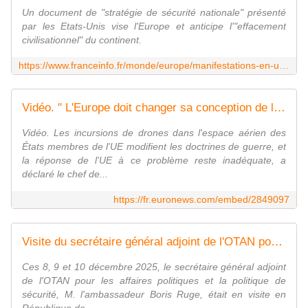
Un document de "stratégie de sécurité nationale" présenté
par les Etats-Unis vise l'Europe et anticipe l'"effacement
civilisationnel" du continent.
https://www.franceinfo.fr/monde/europe/manifestations-en-ukraine/face-aux-menaces-americaines-l-europe-doit-accelerer-vers-l-autonomie-strategique-estime-le-ministre-des-affaires-etrangeres_7670512.html
Vidéo. " L'Europe doit changer sa conception de la guerre moderne ", déclare le chef de la défense de l'UE
Vidéo. Les incursions de drones dans l'espace aérien des
États membres de l'UE modifient les doctrines de guerre, et
la réponse de l'UE à ce problème reste inadéquate, a
déclaré le chef de...
https://fr.euronews.com/embed/2849097
Visite du secrétaire général adjoint de l'OTAN pour les affaires politiques et la politique de sécurité en République de Moldova
Ces 8, 9 et 10 décembre 2025, le secrétaire général adjoint
de l'OTAN pour les affaires politiques et la politique de
sécurité, M. l'ambassadeur Boris Ruge, était en visite en