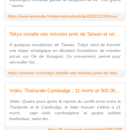
" navire.
https://www.lemonde.fr/international/article/2025/12/10/trump-annonce-la-saisie-d-un-petrolier-au-large-du-venezuela-maduro-exige-la-fin-de-l-ingerence-des-etats-unis_6656823_3210.html
Tokyo installe ses missiles près de Taïwan et relance la bataille des talents
À quelques encablures de Taïwan, Tokyo vient de franchir
une étape stratégique en décidant l'installation de missiles
sol-air sur l'île de Yonaguni. Ce mouvement, pensé pour
verrouiller l'ac...
https://armees.com/tokyo-installe-ses-missiles-pres-de-taiwan/
Vidéo. Thaïlande-Cambodge : 11 morts et 500 000 déplacés depuis la reprise des affrontements
Vidéo. Quatre jours après la reprise du conflit armé entre la
Thaïlande et le Cambodge, le bilan humain s'élève à 11
morts : sept civils cambodgiens et quatre soldats
thaïlandais, selon les...
https://fr.euronews.com/embed/2853308