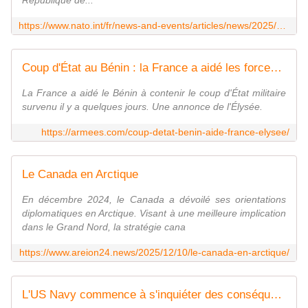
République de...
https://www.nato.int/fr/news-and-events/articles/news/2025/12/10/nato-assistant-secretary-general-for-political-affairs-and-security-policy-visits-the-republic-of-moldova
Coup d'État au Bénin : la France a aidé les forces loyalistes, affirme l'Élysée
La France a aidé le Bénin à contenir le coup d'État militaire
survenu il y a quelques jours. Une annonce de l'Élysée.
https://armees.com/coup-detat-benin-aide-france-elysee/
Le Canada en Arctique
En décembre 2024, le Canada a dévoilé ses orientations
diplomatiques en Arctique. Visant à une meilleure implication
dans le Grand Nord, la stratégie cana
https://www.areion24.news/2025/12/10/le-canada-en-arctique/
L'US Navy commence à s'inquiéter des conséquences de la disponibilité d'Internet à bord de ses porte-avions