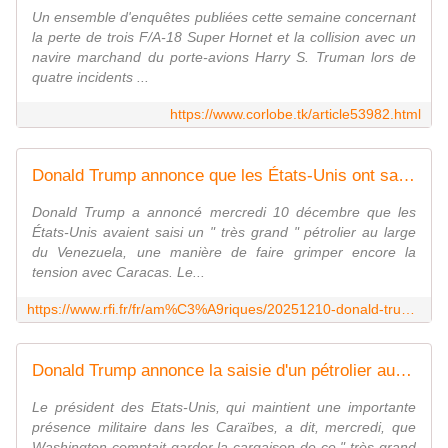
Un ensemble d'enquêtes publiées cette semaine concernant
la perte de trois F/A-18 Super Hornet et la collision avec un
navire marchand du porte-avions Harry S. Truman lors de
quatre incidents ...
https://www.corlobe.tk/article53982.html
Donald Trump annonce que les États-Unis ont saisi un pétrolier au large du Venezuela
Donald Trump a annoncé mercredi 10 décembre que les
États-Unis avaient saisi un " très grand " pétrolier au large
du Venezuela, une manière de faire grimper encore la
tension avec Caracas. Le...
https://www.rfi.fr/fr/am%C3%A9riques/20251210-donald-trump-annonce-que-les-%C3%A9tats-unis-ont-saisi-un-p%C3%A9trolier-au-large-du-venezuela
Donald Trump annonce la saisie d'un pétrolier au large du Venezuela, Nicolas Maduro exige " la fin de l'ingérence " des Etats-Unis
Le président des Etats-Unis, qui maintient une importante
présence militaire dans les Caraïbes, a dit, mercredi, que
Washington comptait garder la cargaison de ce " très grand