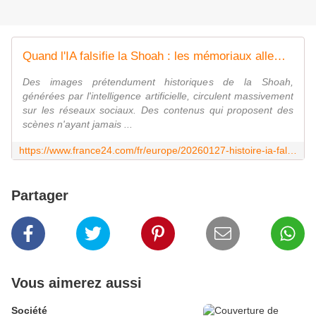
Quand l'IA falsifie la Shoah : les mémoriaux allemands tirent la sonnette d'alarme
Des images prétendument historiques de la Shoah,
générées par l'intelligence artificielle, circulent massivement
sur les réseaux sociaux. Des contenus qui proposent des
scènes n'ayant jamais ...
https://www.france24.com/fr/europe/20260127-histoire-ia-falsifie-shoah-les-memoriaux-allemands-tirent-la-sonnette-d-alarme-slop
Partager
Vous aimerez aussi
Société