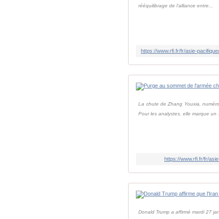
rééquilibrage de l'alliance entre...
La chute de Zhang Youxia, numéro d
Pour les analystes, elle marque un .
https://www.rfi.fr/fr/
Donald Trump a affirmé mardi 27 janv