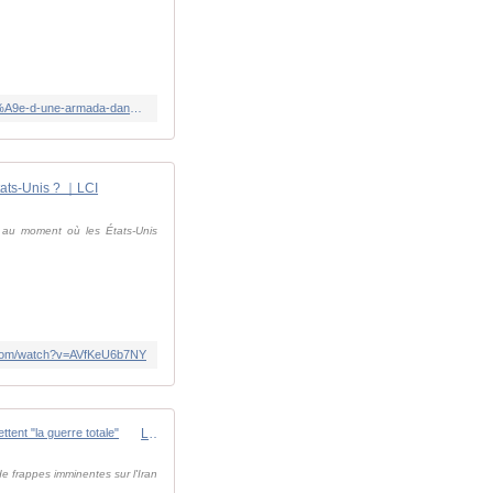
https://www.rfi.fr/fr/moyen-orient/20260127-donald-trump-affirme-que-l-iran-veut-n%C3%A9gocier-apr%C3%A8s-l-arriv%C3%A9e-d-une-armada-dans-le-golfe
États-Unis ? ｜LCI
, au moment où les États-Unis
.com/watch?v=AVfKeU6b7NY
Le porte-avions est arrivé à portée de l'Iran... L'USS Abraham Lincoln est passé en mode furtif alors que les Houthis lui promettent "la guerre totale"
 frappes imminentes sur l'Iran