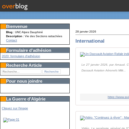
Bienvenue
28 janvier 2026
Blog
: UNC Alpes Dauphiné
Description
: Vie des Sections rattachées
International
Contact
Formulaire d'adhésion
2020: formulaire d'adhésion
Recherche Article
Le 27 janvier 2026, par Arnaud. C'e
Dassault Aviation Aéronefs Milit...
Pour nous joindre
https://www.avi
La Guerre d'Algérie
Cliquez sur l'image
Vidéo. Le secrétaire général de l'