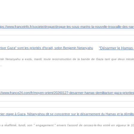
tps://www.franceinfo.fr/societe/drogue/drogue-les-sous-marins-la-nouvelle-trouvaille-des-n
amin Netanyahu a exclu, mardi, toute reconstruction de la bande de Gaza tant que deux missio
..
://www.france24.com/fr/moyen-orient/20260127-desarmer-hamas-demilitariser-gaza-priorite
 a réaffirmé, lundi, son " engagement " envers l'accord de cessez-le-feu entré en vigueur le 1