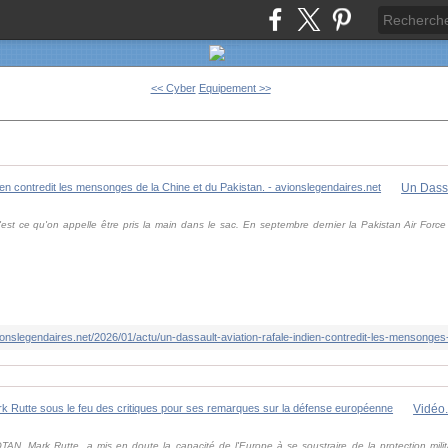
<< Cyber
Equipement >>
st ce qu'on appelle être pris la main dans le sac. En septembre dernier la Pakistan Air Force of
onslegendaires.net/2026/01/actu/un-dassault-aviation-rafale-indien-contredit-les-mensonges
OTAN, Mark Rutte, a mis en doute la capacité de l'Europe à se soustraire de la protection mil