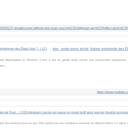
Iran : porte-avion arrivé, frappe imminente des 
tre Washington et Téhéran. L'Iran a mis en garde lundi contre une intervention américaine
ion...
https://www.youtube
upé ses traceurs pour ne pas être repéré par ses nombreux ennemis au Moyen-Orient. Le signe de