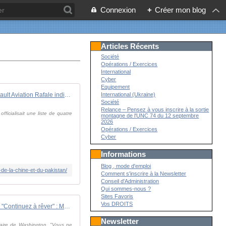
Connexion
+
Créer mon blog
Articles Récents
Société
Opérations / Exercices
International
Cyber
Equipement
Un Dassault Aviation Rafale indien contredit les mensonges de la Chine et du Pakistan. - avionslegendaires.net
International (Ukraine)
Société
Relance – Pensez à vous inscrire à la sortie
ficialisait une liste de quatre
montagne de l'UNC 74 du 12 septembre
2026
Opérations / Exercices
Cyber
Informations
Blog , mode d'emploi
-de-la-chine-et-du-pakistan/
Comment s'inscrire à la Newsletter
Conseil d'Administration
Qui sommes-nous ?
Sites Favoris
Vos DROITS
Vidéo. "Continuez à rêver" : Mark Rutte sous le feu des critiques pour ses remarques sur la défense européenne
Newsletter
itaire de Washington. "Vous ne