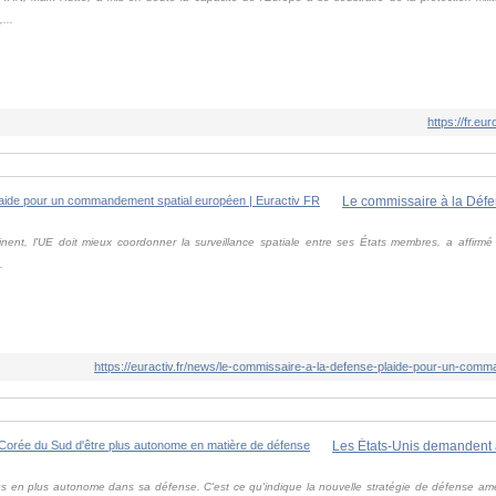
...
https://fr.
inent, l'UE doit mieux coordonner la surveillance spatiale entre ses États membres, a affirm
.
https://euractiv.fr/news/le-commissaire-a-la-defense-plaide-pour-un-com
s en plus autonome dans sa défense. C'est ce qu'indique la nouvelle stratégie de défense am