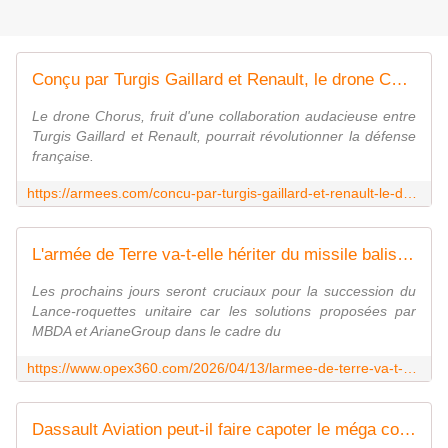
Conçu par Turgis Gaillard et Renault, le drone Chorus promet 500 kg de charge sur 3 000 km : les militaires n'attendaient plus ce format
Le drone Chorus, fruit d'une collaboration audacieuse entre
Turgis Gaillard et Renault, pourrait révolutionner la défense
française.
https://armees.com/concu-par-turgis-gaillard-et-renault-le-drone-chorus-promet-500-kg-de-charge-sur-3-000-km-les-militaires-nattendaient-plus-ce-format/
L'armée de Terre va-t-elle hériter du missile balistique sol-sol de longue portée prévu par la LPM 2024-30 actualisée ? - Zone Militaire
Les prochains jours seront cruciaux pour la succession du
Lance-roquettes unitaire car les solutions proposées par
MBDA et ArianeGroup dans le cadre du
https://www.opex360.com/2026/04/13/larmee-de-terre-va-t-elle-heriter-du-missile-balistique-sol-sol-de-longue-portee-prevu-par-la-lpm-2024-30-actualisee/
Dassault Aviation peut-il faire capoter le méga contrat Rafale avec l'Inde ? - avionslegendaires.net