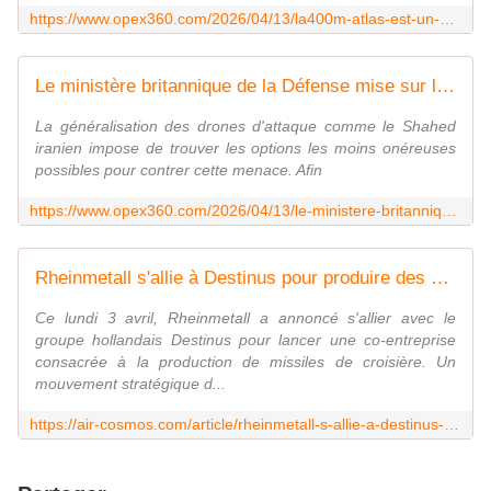
https://www.opex360.com/2026/04/13/la400m-atlas-est-un-candidat-serieux-pour-remplacer-les-c-130h-hercules-de-la-force-aerienne-chilienne/
Le ministère britannique de la Défense mise sur le nouveau missile "Skyhammer" pour optimiser la lutte antidrone - Zone Militaire
La généralisation des drones d'attaque comme le Shahed
iranien impose de trouver les options les moins onéreuses
possibles pour contrer cette menace. Afin
https://www.opex360.com/2026/04/13/le-ministere-britannique-de-la-defense-mise-sur-le-nouveau-missile-skyhammer-pour-optimiser-la-lutte-antidrone/
Rheinmetall s'allie à Destinus pour produire des missiles balistiques
Ce lundi 3 avril, Rheinmetall a annoncé s'allier avec le
groupe hollandais Destinus pour lancer une co-entreprise
consacrée à la production de missiles de croisière. Un
mouvement stratégique d...
https://air-cosmos.com/article/rheinmetall-s-allie-a-destinus-pour-produire-des-missiles-balistiques-71306