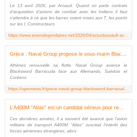
Le 13 avril 2026, par Arnaud. Quand on parle contrats
d'acquisition d'avions de combat avec les Indiens il faut
s'attendre à ce que les barres soient mises aux T, les points
sur les I, Constructeurs
https://www.avionslegendaires.net/2026/04/actu/dassault-aviation-peut-il-faire-capoter-le-mega-contrat-rafale-avec-linde/
Grèce : Naval Group propose le sous-marin Blacksword Barracuda - OpexNews
Athènes renouvelle sa flotte. Naval Group avance le
Blacksword Barracuda face aux Allemands, Suédois et
Coréens.
https://opexnews.fr/grece-naval-group-blacksword-barracuda-sous-marin/
L'A400M "Atlas" est un candidat sérieux pour remplacer les C-130H Hercules de la force aérienne chilienne - Zone Militaire
Ces dernières années, il a souvent été avancé que l'avion
militaire de transport A400M "Atlas" suscitait l'intérêt des
forces aériennes étrangères, alors