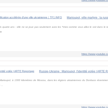
is quatre ans : elle ne se joue pas seulement avec les *rmes comme vous allez le voir dans le r
te
https://www.youtube
Russie-Ukraine : Marioupol, l'identité volée | ARTE 
 Marioupol, à 1300 kilomètres de Moscou, dans les régions ukrainiennes du Donbass récemmen
 ...
https://www.youtube