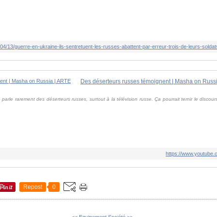
Des déserteurs russes témoignent | Masha on Russ
parle rarement des déserteurs russes, surtout à la télévision russe. Ça pourrait ternir le disc
https://www.youtube
Repost
0
<< Equipement
Société >>