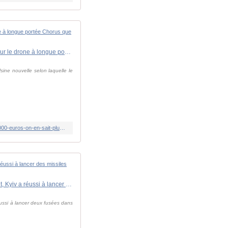
Guerre en Ukraine : une ogive de 500 kg, une portée de 3 000 km et un coût de 100 000 euros... On en sait plus sur le drone à longue portée Chorus que Renault fabrique pour l'Ukraine
sine nouvelle selon laquelle le
https://www.lindependant.fr/2026/04/13/guerre-en-ukraine-une-ogive-de-500-kg-une-portee-de-3-000-km-et-un-cout-de-100-000-euros-on-en-sait-plus-sur-le-drone-a-longue-portee-chorus-que-13323219.php
Guerre en Ukraine : "Nous possédons des missiles dont presque personne n'a connaissance"... Très discrètement, Kyiv a réussi à lancer des missiles dans l'espace à deux reprises pendant la guerre
éussi à lancer deux fusées dans