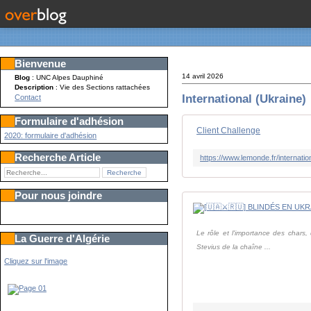
Bienvenue
14 avril 2026
Blog
: UNC Alpes Dauphiné
Description
: Vie des Sections rattachées
International (Ukraine)
Contact
Formulaire d'adhésion
Client Challenge
2020: formulaire d'adhésion
Recherche Article
Pour nous joindre
Le rôle et l'importance des chars,
La Guerre d'Algérie
Stevius de la chaîne ...
Cliquez sur l'image