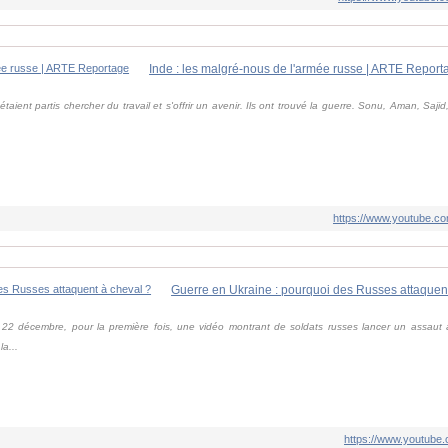
Inde : les malgré-nous de l'armée russe | ARTE Report
taient partis chercher du travail et s'offrir un avenir. Ils ont trouvé la guerre. Sonu, Aman, Sajid
https://www.youtube
Guerre en Ukraine : pourquoi des Russes attaquent
i 22 décembre, pour la première fois, une vidéo montrant de soldats russes lancer un assaut
a...
https://www.youtub