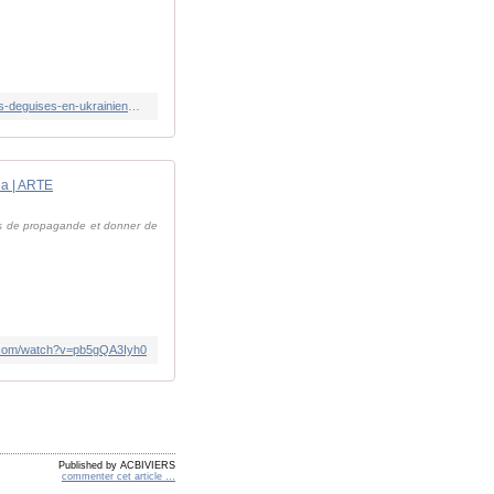
https://www.lindependant.fr/2026/04/13/guerre-en-ukraine-ils-sentretuent-les-russes-abattent-par-erreur-trois-de-leurs-soldats-deguises-en-ukrainiens-en-plein-cessez-le-feu-13323571.php
ia | ARTE
ours de propagande et donner de
.com/watch?v=pb5gQA3Iyh0
Published by ACBIVIERS
commenter cet article
…