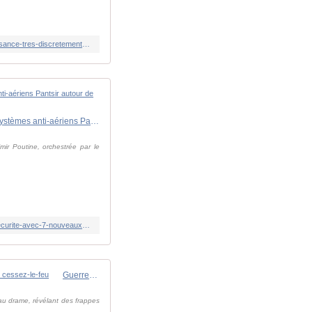
https://www.lindependant.fr/2026/04/13/guerre-en-ukraine-nous-possedons-des-missiles-dont-presque-personne-na-connaissance-tres-discretement-kyiv-a-reussi-a-lancer-des-missiles-dans-lespace-13323220.php
Guerre en Ukraine : par peur d'une attaque ukrainienne, Vladimir Poutine renforce sa sécurité avec 7 nouveaux systèmes anti-aériens Pantsir autour de sa résidence à Valdaï
mir Poutine, orchestrée par le
https://www.lindependant.fr/2026/04/13/guerre-en-ukraine-par-peur-dune-attaque-ukrainienne-vladimir-poutine-renforce-sa-securite-avec-7-nouveaux-systemes-anti-aeriens-pantsir-autour-de-sa-13322088.php
Guerre en Ukraine : "Ils s'entretuent !" Les Russes abattent par erreur trois de leurs soldats déguisés en Ukrainiens en plein cessez-le-feu
 au drame, révélant des frappes