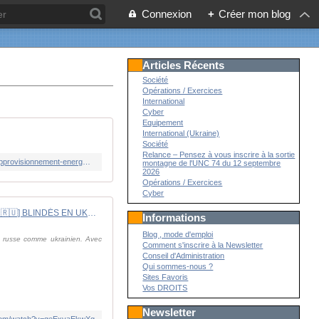
Connexion
+
Créer mon blog
Articles Récents
Société
Opérations / Exercices
International
Cyber
Equipement
International (Ukraine)
Société
Relance – Pensez à vous inscrire à la sortie
https://www.lemonde.fr/international/live/2026/04/14/en-direct-guerre-en-ukraine-la-centrale-nucleaire-de-zaporijia-perd-son-approvisionnement-energetique-externe-des-coupures-de-courant-dans-six-regions-ukrainiennes_6679492_3210.html
montagne de l'UNC 74 du 12 septembre
2026
Opérations / Exercices
Cyber
[🇺🇦⚔️🇷🇺] BLINDÉS EN UKRAINE: nouvelles tactiques et équipements nouvelle génération -🤝@MrRichemont
Informations
Blog , mode d'emploi
té russe comme ukrainien. Avec
Comment s'inscrire à la Newsletter
Conseil d'Administration
Qui sommes-nous ?
Sites Favoris
Vos DROITS
Newsletter
.com/watch?v=geExyaEkwXg