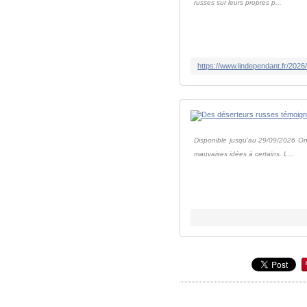
russes sur leurs propres p...
Disponible jusqu'au 29/09/2026 On 
mauvaises idées à certains. L...