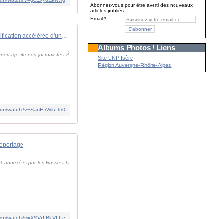
Abonnez-vous pour être averti des nouveaux
articles publiés.
Email
Marioupol, ville martyre : la russification accélérée d'une ville ukrainienne｜TF1 INFO
Albums Photos / Liens
eportage de nos journalistes. À
Site UNP Isère
Région Auvergne-Rhône-Alpes
.com/watch?v=SaoHhWlsDn0
Reportage
t annexées par les Russes, la
.com/watch?v=XSVrFBkVLFc