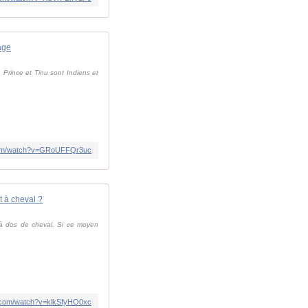
age
, Prince et Tinu sont Indiens et
.com/watch?v=GRoUFFQr3uc
 à cheval ?
 à dos de cheval. Si ce moyen
e.com/watch?v=klkSfyHO0xc