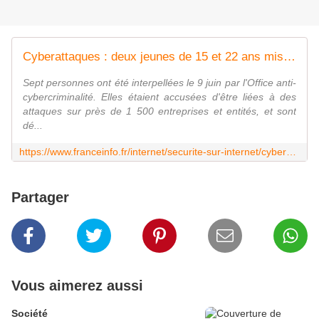
Cyberattaques : deux jeunes de 15 et 22 ans mis en examen, soupçonnés d'appartenir au groupe cybercriminel "Dumpsec"
Sept personnes ont été interpellées le 9 juin par l'Office anti-
cybercriminalité. Elles étaient accusées d'être liées à des
attaques sur près de 1 500 entreprises et entités, et sont
dé...
https://www.franceinfo.fr/internet/securite-sur-internet/cyberattaques/cyberattaques-deux-jeunes-de-15-et-22-ans-mis-en-examen-soupconnes-d-appartenir-au-groupe-cybercriminel-dumpsec_8063588.html
Partager
Vous aimerez aussi
Société