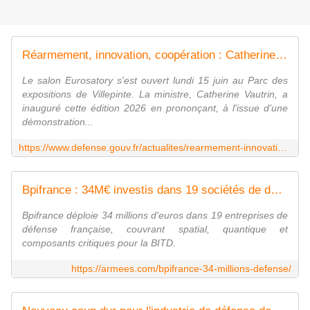
Réarmement, innovation, coopération : Catherine Vautrin inaugure Eurosatory 2026
Le salon Eurosatory s'est ouvert lundi 15 juin au Parc des
expositions de Villepinte. La ministre, Catherine Vautrin, a
inauguré cette édition 2026 en prononçant, à l'issue d'une
démonstration...
https://www.defense.gouv.fr/actualites/rearmement-innovation-cooperation-catherine-vautrin-inaugure-eurosatory-2026
Bpifrance : 34M€ investis dans 19 sociétés de défense
Bpifrance déploie 34 millions d'euros dans 19 entreprises de
défense française, couvrant spatial, quantique et
composants critiques pour la BITD.
https://armees.com/bpifrance-34-millions-defense/