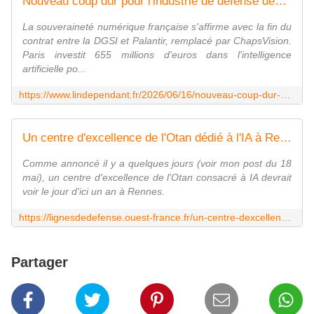
Nouveau coup dur pour l'industrie de défense des États-Unis : après l'Allemagne, la France délaisse le puissant système américain Palantir au profit d'un concurrent français
La souveraineté numérique française s'affirme avec la fin du
contrat entre la DGSI et Palantir, remplacé par ChapsVision.
Paris investit 655 millions d'euros dans l'intelligence
artificielle po...
https://www.lindependant.fr/2026/06/16/nouveau-coup-dur-pour-lindustrie-de-defense-des-etats-unis-apres-lallemagne-la-france-delaisse-le-puissant-systeme-americain-palantir-au-profit-dun-13421977.php
Un centre d'excellence de l'Otan dédié à l'IA à Rennes... Confirmation le 18 juin, à Bruxelles
Comme annoncé il y a quelques jours (voir mon post du 18
mai), un centre d'excellence de l'Otan consacré à IA devrait
voir le jour d'ici un an à Rennes.
https://lignesdedefense.ouest-france.fr/un-centre-dexcellence-de-lotan-dedie-a-lia-a-rennes-confirmation-le-18-juin-a-bruxelles/
Partager