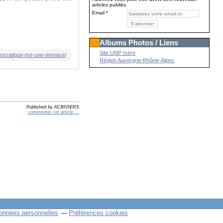
articles publiés.
Email
Albums Photos / Liens
Site UNP Isère
democratique-est-une-menace/
Région Auvergne-Rhône-Alpes
Published by ACBIVIERS
commenter cet article
…
onnées personnelles
Préférences cookies