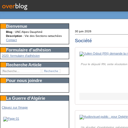
Bienvenue
30 juin 2026
Blog
: UNC Alpes Dauphiné
Description
: Vie des Sections rattachées
Société
Contact
Formulaire d'adhésion
2020: formulaire d'adhésion
Recherche Article
Pour le député RN, cette résolution a
Pour nous joindre
La Guerre d'Algérie
Cliquez sur l'image
Un résultat d'exploitation prévisi