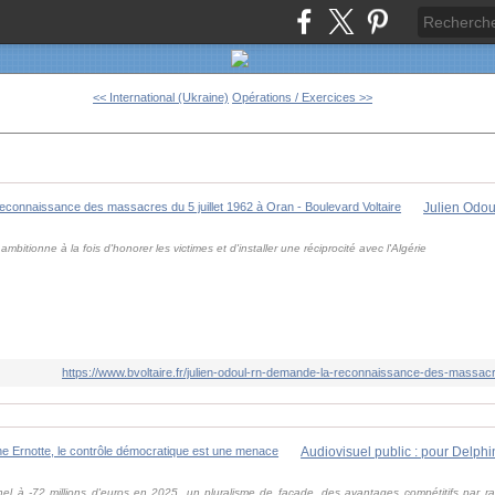
<< International (Ukraine)
Opérations / Exercices >>
mbitionne à la fois d'honorer les victimes et d'installer une réciprocité avec l'Algérie
https://www.bvoltaire.fr/julien-odoul-rn-demande-la-reconnaissance-des-massacre
onnel à -72 millions d'euros en 2025, un pluralisme de façade, des avantages compétitifs par r