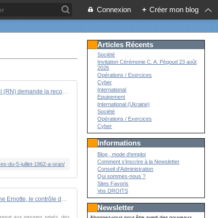
Connexion
+
Créer mon blog
Articles Récents
Société
Invitation Cérémonie C. A. Pégoud 23 août
2026
Opérations / Exercices
Cyber
International
Julien Odoul (RN) demande la reconnaissance des massacres du 5 juillet 1962 à Oran - Boulevard Voltaire
Equipement
International (Ukraine)
Société
Opérations / Exercices
Cyber
Informations
Blog , mode d'emploi
Comment s'inscrire à la Newsletter
s-du-5-juillet-1962-a-oran/
Conseil d'Administration
Qui sommes-nous ?
Sites Favoris
Vos DROITS
Audiovisuel public : pour Delphine Ernotte, le contrôle démocratique est une menace
Newsletter
apport aux groupes privés, des
Abonnez-vous pour être averti des nouveaux