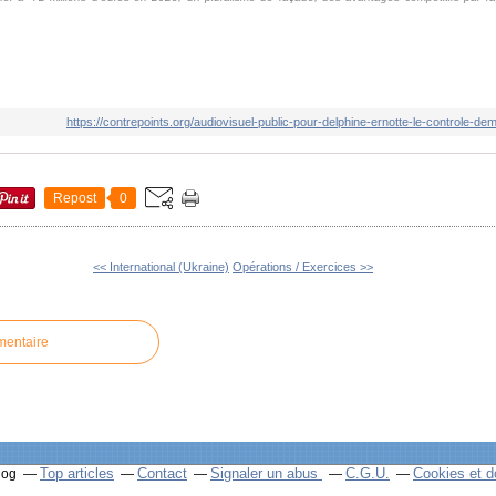
https://contrepoints.org/audiovisuel-public-pour-delphine-ernotte-le-controle-
Repost
0
<< International (Ukraine)
Opérations / Exercices >>
mentaire
Top articles
Contact
Signaler un abus
C.G.U.
Cookies et d
log