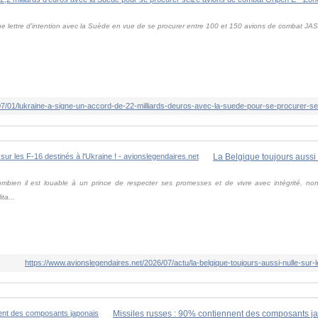
une lettre d'intention avec la Suède en vue de se procurer entre 100 et 150 avions de combat JA
ombien il est louable à un prince de respecter ses promesses et de vivre avec intégrité, non
ta...
https://www.avionslegendaires.net/2026/07/actu/la-belgique-toujours-aussi-nulle-sur-l
Missiles russes : 90% contiennent des composants j