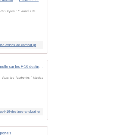
S-39 Gripen E/F auprès de
https://www.opex360.com/2026/07/01/lukraine-a-signe-un-accord-de-22-milliards-deuros-avec-la-suede-pour-se-procurer-seize-avions-de-combat-gripen-e-f/
La Belgique toujours aussi nulle sur les F-16 destinés à l'Ukraine ! - avionslegendaires.net
 dans les fourberies." Nicolas
es-f-16-destines-a-lukraine/
aponais