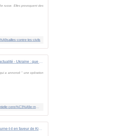
mée russe. Elles provoquent des
9sailles-contre-les-civils
Appels sur l'actualité - Ukraine : que sait-on de cette opération confidentielle censée mettre fin à la guerre?
y qui a annoncé " une opération
https://www.rfi.fr/fr/podcasts/appels-sur-l-actualit%C3%A9/20260630-ukraine-que-sait-on-de-cette-op%C3%A9ration-confidentielle-cens%C3%A9e-mettre-fin-%C3%A0-la-guerre
Le débat - Frappes sur la Russie : le vent tourne-t-il en faveur de Kiev ?