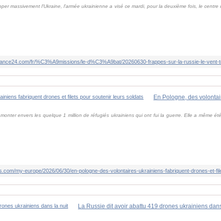
pper massivement l'Ukraine, l'armée ukrainienne a visé ce mardi, pour la deuxième fois, le centre
france24.com/fr/%C3%A9missions/le-d%C3%A9bat/20260630-frappes-sur-la-russie-le-vent-tou
onter envers les quelque 1 million de réfugiés ukrainiens qui ont fui la guerre. Elle a même été
ws.com/my-europe/2026/06/30/en-pologne-des-volontaires-ukrainiens-fabriquent-drones-et-file
La Russie dit avoir abattu 419 drones ukrainiens dans