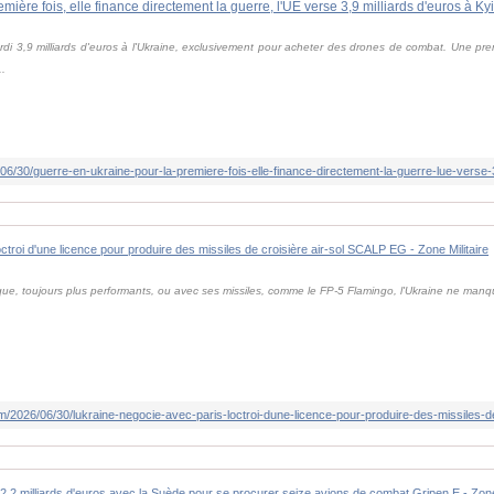
i 3,9 milliards d'euros à l'Ukraine, exclusivement pour acheter des drones de combat. Une pre
..
que, toujours plus performants, ou avec ses missiles, comme le FP-5 Flamingo, l'Ukraine ne manq
/2026/06/30/lukraine-negocie-avec-paris-loctroi-dune-licence-pour-produire-des-missiles-de-