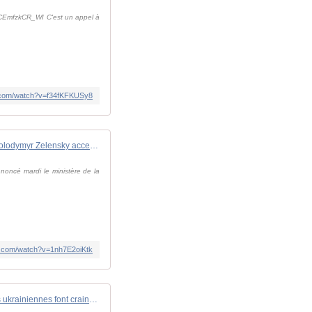
r1CEmfzkCR_WI C'est un appel à
e.com/watch?v=f34fKFKUSy8
Guerre en Ukraine: Volodymyr Zelensky accentue sa pression sur la Russie de Vladimir Poutine
noncé mardi le ministère de la
e.com/watch?v=1nh7E2oiKtk
Crimée occupée: les frappes ukrainiennes font craindre des représailles contre les civils