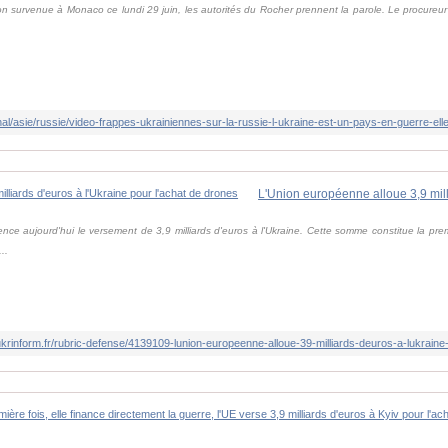
n survenue à Monaco ce lundi 29 juin, les autorités du Rocher prennent la parole. Le procureur 
 aujourd'hui le versement de 3,9 milliards d'euros à l'Ukraine. Cette somme constitue la pre
..
ukrinform.fr/rubric-defense/4139109-lunion-europeenne-alloue-39-milliards-deuros-a-lukraine