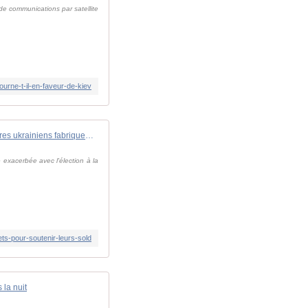
 de communications par satellite
rne-t-il-en-faveur-de-kiev
En Pologne, des volontaires ukrainiens fabriquent drones et filets pour soutenir leurs soldats
 exacerbée avec l'élection à la
ts-pour-soutenir-leurs-sold
 la nuit