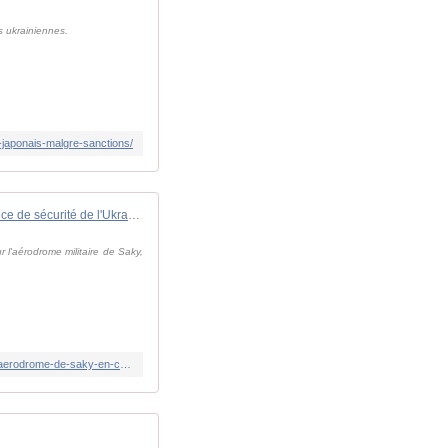
s ukrainiennes.
-japonais-malgre-sanctions/
Le Service de sécurité de l'Ukraine vise des hangars de chasseurs russes sur l'aérodrome de Saky en Crimée
 l'aérodrome militaire de Saky,
https://www.ukrinform.fr/rubric-ato/4139492-le-service-de-securite-de-lukraine-vise-des-hangars-de-chasseurs-russes-sur-laerodrome-de-saky-en-crimee.html