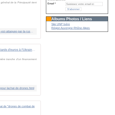
général de la Principauté tient
Email
Albums Photos / Liens
Site UNP Isère
Région Auvergne-Rhône-Alpes
https://www.bfmtv.com/international/asie/russie/video-frappes-ukrainiennes-sur-la-russie-l-ukraine-est-un-pays-en-guerre-elle-est-attaquee-par-la-russie-et-elle-se-defend-explique-gael-veyssiere-ambassadeur-de-france-en-ukraine_VN-202606300905.html
L'Union européenne alloue 3,9 milliards d'euros à l'Ukraine pour l'achat de drones
mière tranche d'un financement
-pour-lachat-de-drones.html