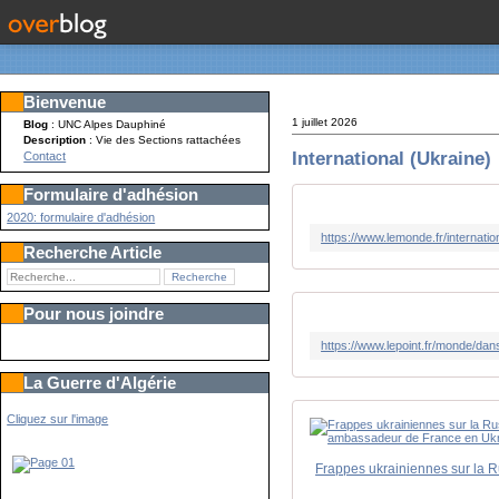
Bienvenue
1 juillet 2026
Blog
: UNC Alpes Dauphiné
Description
: Vie des Sections rattachées
International (Ukraine)
Contact
Formulaire d'adhésion
2020: formulaire d'adhésion
Recherche Article
Pour nous joindre
La Guerre d'Algérie
Cliquez sur l'image