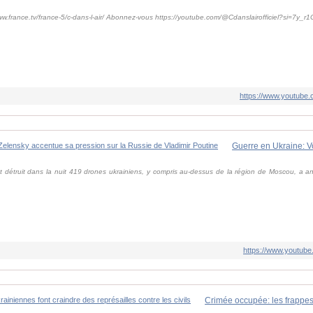
ww.france.tv/france-5/c-dans-l-air/ Abonnez-vous https://youtube.com/@Cdanslairofficiel?si=7y_
https://www.youtub
t détruit dans la nuit 419 drones ukrainiens, y compris au-dessus de la région de Moscou, a an
https://www.youtub