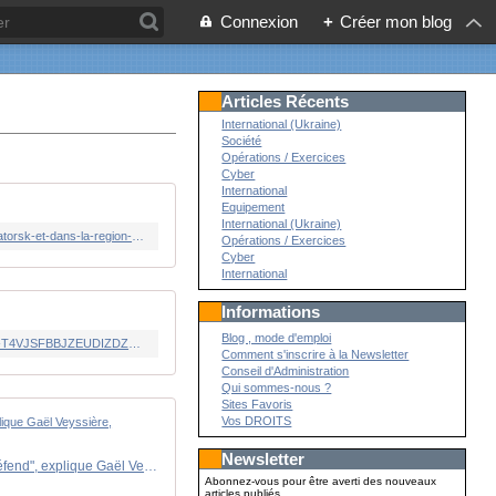
Connexion
+
Créer mon blog
Articles Récents
International (Ukraine)
Société
Opérations / Exercices
Cyber
International
Equipement
International (Ukraine)
https://www.lemonde.fr/international/live/2026/07/01/en-direct-guerre-en-ukraine-attaques-russes-nocturnes-a-kherson-kramatorsk-et-dans-la-region-de-dnipropetrovsk_6716525_3210.html
Opérations / Exercices
Cyber
International
Informations
Blog , mode d'emploi
https://www.lepoint.fr/monde/dans-les-usines-secretes-de-fire-point-le-fabricant-ukrainien-des-missiles-qui-frappent-la-russie-T4VJSFBBJZEUDIZDZE5I2KJU6Q/
Comment s'inscrire à la Newsletter
Conseil d'Administration
Qui sommes-nous ?
Sites Favoris
Vos DROITS
Newsletter
Frappes ukrainiennes sur la Russie: "L'Ukraine est un pays en guerre, elle est attaquée par la Russie et elle se défend", explique Gaël Veyssière, ambassadeur de France en Ukraine
Abonnez-vous pour être averti des nouveaux
articles publiés.