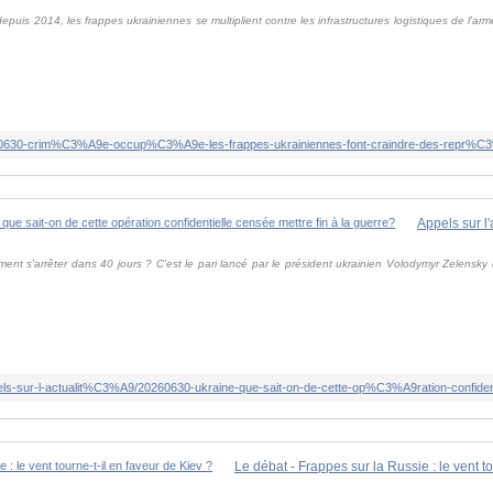
puis 2014, les frappes ukrainiennes se multiplient contre les infrastructures logistiques de l'ar
20260630-crim%C3%A9e-occup%C3%A9e-les-frappes-ukrainiennes-font-craindre-des-repr%C3%A
ment s'arrêter dans 40 jours ? C'est le pari lancé par le président ukrainien Volodymyr Zelensk