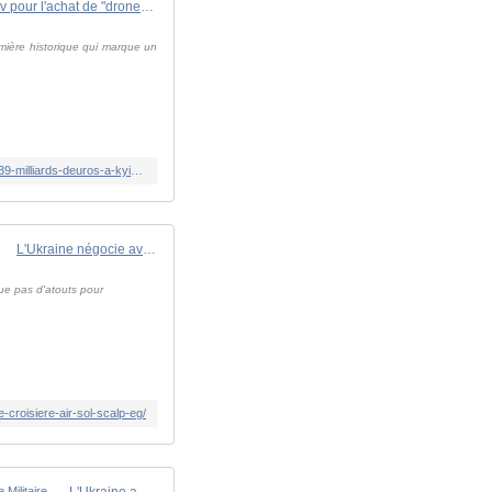
Guerre en Ukraine : pour la première fois, elle finance directement la guerre, l'UE verse 3,9 milliards d'euros à Kyiv pour l'achat de "drones de combat de pointe"
mière historique qui marque un
https://www.lindependant.fr/2026/06/30/guerre-en-ukraine-pour-la-premiere-fois-elle-finance-directement-la-guerre-lue-verse-39-milliards-deuros-a-kyiv-pour-lachat-de-drones-de-combat-de-13445429.php
L'Ukraine négocie avec Paris l'octroi d'une licence pour produire des missiles de croisière air-sol SCALP EG - Zone Militaire
ue pas d'atouts pour
croisiere-air-sol-scalp-eg/
L'Ukraine a signé un accord de 2,2 milliards d'euros avec la Suède pour se procurer seize avions de combat Gripen E - Zone Militaire