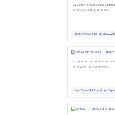
En Crimée, occupée par la Russie de
pénuries de carburant, de lon...
https://www.rfi.fr/fr/europe/
La guerre en Ukraine peut-elle vrai
de 40 jours " pour contraindre...