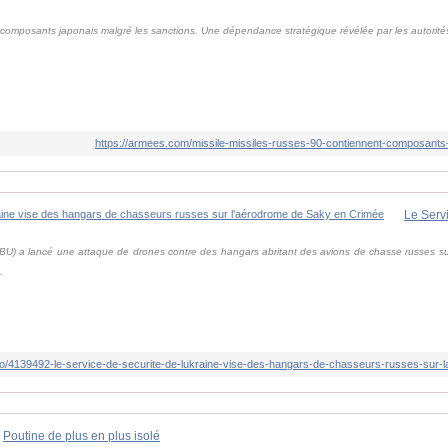
s composants japonais malgré les sanctions. Une dépendance stratégique révélée par les autorité
https://armees.com/missile-missiles-russes-90-contiennent-composants
SBU) a lancé une attaque de drones contre des hangars abritant des avions de chasse russes sur
.
Poutine de plus en plus isolé